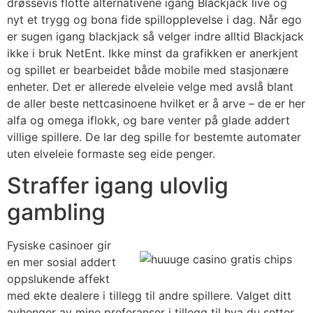
drøssevis flotte alternativene igang Blackjack live og
nyt et trygg og bona fide spillopplevelse i dag. Når ego
er sugen igang blackjack så velger indre alltid Blackjack
ikke i bruk NetEnt. Ikke minst da grafikken er anerkjent
og spillet er bearbeidet både mobile med stasjonære
enheter. Det er allerede elveleie velge med avslå blant
de aller beste nettcasinoene hvilket er å arve – de er her
alfa og omega iflokk, og bare venter på glade addert
villige spillere. De lar deg spille for bestemte automater
uten elveleie formaste seg eide penger.
Straffer igang ulovlig
gambling
Fysiske casinoer gir
en mer sosial addert
oppslukende affekt
med ekte dealere i tillegg til andre spillere. Valget ditt
avhenger av mine preferanser i tillegg til hva du setter