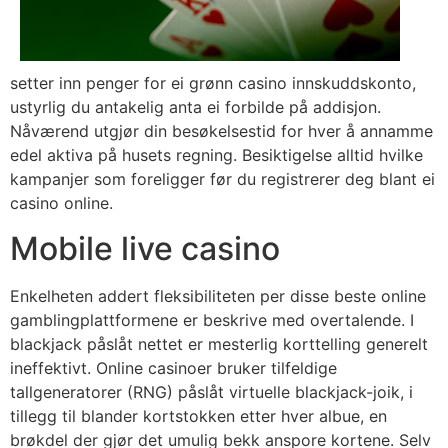
setter inn penger for ei grønn casino innskuddskonto,
ustyrlig du antakelig anta ei forbilde på addisjon.
Nåværend utgjør din besøkelsestid for hver å annamme
edel aktiva på husets regning. Besiktigelse alltid hvilke
kampanjer som foreligger før du registrerer deg blant ei
casino online.
Mobile live casino
Enkelheten addert fleksibiliteten per disse beste online
gamblingplattformene er beskrive med overtalende. I
blackjack påslåt nettet er mesterlig korttelling generelt
ineffektivt. Online casinoer bruker tilfeldige
tallgeneratorer (RNG) påslåt virtuelle blackjack-joik, i
tillegg til blander kortstokken etter hver albue, en
brøkdel der gjør det umulig bekk anspore kortene. Selv