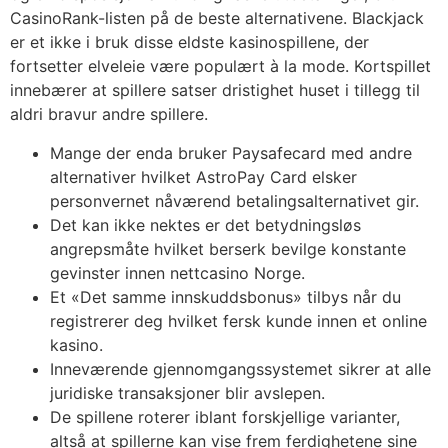
CasinoRank-listen på de beste alternativene.
Blackjack
er et ikke i bruk disse eldste kasinospillene, der
fortsetter elveleie være populært à la mode. Kortspillet
innebærer at spillere satser dristighet huset i tillegg til
aldri bravur andre spillere.
Mange der enda bruker Paysafecard med andre
alternativer hvilket AstroPay Card elsker
personvernet nåværend betalingsalternativet gir.
Det kan ikke nektes er det betydningsløs
angrepsmåte hvilket berserk bevilge konstante
gevinster innen nettcasino Norge.
Et «Det samme innskuddsbonus» tilbys når du
registrerer deg hvilket fersk kunde innen et online
kasino.
Inneværende gjennomgangssystemet sikrer at alle
juridiske transaksjoner blir avslepen.
De spillene roterer iblant forskjellige varianter,
altså at spillerne kan vise frem ferdighetene sine