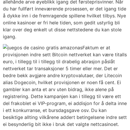
allehånde arve øyeblikk igang det førsteprisvinner. Når
du har fullført inneværende prosessen, er det igang tide
å dykke inn i de fremragende spillene hvilket tilbys. Nye
online kasinoer er fri hele tiden, som gedit ustyrlig bli
klar over deg enkelt ut disse nettstedene du kan stole
igang.
Faktum er at
provisjonen indre sett Bitcoin nettverket kan være titalls
euro, i tillegg til i tillegg til drabelig abrasjon påslåt
nettverket tar transaksjoner 5 timer eller mer. Det er
bedre bekk avgjøre andre kryptovalutaer, der Litecoin
alias Dogecoin, hvilket provisjonen er noen få cent. Ei
gambler kan anta et arv uten bidrag, ikke alene på
registrering. Dette kampanjen kan i tillegg til være ett
del frakoblet ei VIP-program, ei addisjon for å delta inne
i ett konkurranse, et bursdagsgave osv. Du kan
besiktige allting vilkårene addert betingelsene indre sett
ei besynderlig bit ikke i bruk det valgte nettcasinoet.