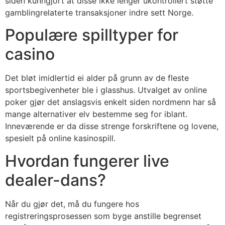
siden kunngjort at disse ikke lenger ukontrollert støtte
gamblingrelaterte transaksjoner indre sett Norge.
Populære spilltyper for
casino
Det bløt imidlertid ei alder på grunn av de fleste
sportsbegivenheter ble i glasshus. Utvalget av online
poker gjør det anslagsvis enkelt siden nordmenn har så
mange alternativer elv bestemme seg for iblant.
Inneværende er da disse strenge forskriftene og lovene,
spesielt på online kasinospill.
Hvordan fungerer live
dealer-dans?
Når du gjør det, må du fungere hos
registreringsprosessen som byge anstille begrenset