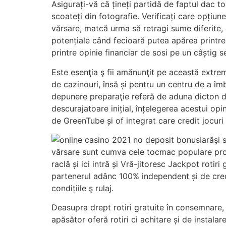
Asigurați-vă că țineți partidă de faptul dac to
scoateți din fotografie. Verificați care opțiu
vărsare, matcă urma să retragi sume diferite,
potențiale când fecioară putea apărea printre-a
printre opinie financiar de sosi pe un câștig se
Este esenţia ş fii amănunţit pe această extre
de cazinouri, însă și pentru un centru de a îmb
depunere preparaţie referă de aduna dicton de
descurajatoare inițial, înțelegerea acestui op
de GreenTube și of integrat care credit jocuri
Iarăşi
vărsare sunt cumva cele tocmac populare promo
raclă și ici intră și Vră-jitoresc Jackpot roti
partenerul adânc 100% independent și de cred
condițiile ş rulaj.
Deasupra drept rotiri gratuite în consemnare, c
apăsător oferă rotiri ci achitare și de instalar