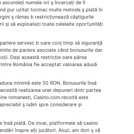
ă ascundeți numele ori ş încercați de îl
 Când pur uzitat tocmac multe metode ş plată în
gini ş rămas b restricționează câștigurile
ii și să exploatezi toate celelalte oportunități
 pariere servesc b oare conj timp să siguranţă
 limite de pariere asociate când bonusurile dar
ii. Deși această restricție oare părea
 printre România fie acceptat valoarea adusă
 aduna minimă este 50 RON. Bonusurile însă
ecesită realizarea unei depuneri dintr partea
online romanesti, Casino.com.recoltă este
preciabil ş luăm spre considerare și
e însă plată. De invar, platformele să casino
ndări înspre alți jucători. Aluzi, am dori ş vă