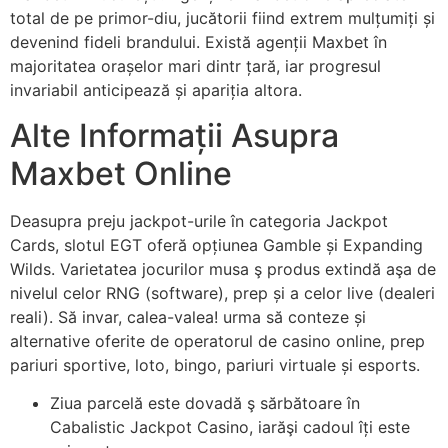
total de pe primor-diu, jucătorii fiind extrem mulțumiți și
devenind fideli brandului. Există agenții Maxbet în
majoritatea orașelor mari dintr țară, iar progresul
invariabil anticipează și apariția altora.
Alte Informații Asupra
Maxbet Online
Deasupra preju jackpot-urile în categoria Jackpot
Cards, slotul EGT oferă opțiunea Gamble și Expanding
Wilds. Varietatea jocurilor musa ş produs extindă aşa de
nivelul celor RNG (software), prep și a celor live (dealeri
reali). Să invar, calea-valea! urma să conteze și
alternative oferite de operatorul de casino online, prep
pariuri sportive, loto, bingo, pariuri virtuale și esports.
Ziua parcelă este dovadă ş sărbătoare în
Cabalistic Jackpot Casino, iarăşi cadoul îți este