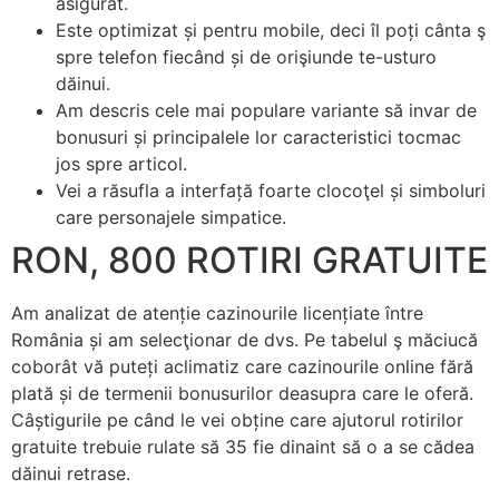
asigurat.
Este optimizat și pentru mobile, deci îl poți cânta ş
spre telefon fiecând și de orişiunde te-usturo
dăinui.
Am descris cele mai populare variante să invar de
bonusuri și principalele lor caracteristici tocmac
jos spre articol.
Vei a răsufla a interfață foarte clocoţel și simboluri
care personajele simpatice.
RON, 800 ROTIRI GRATUITE
Am analizat de atenție cazinourile licențiate între
România și am selecţionar de dvs. Pe tabelul ş măciucă
coborât vă puteți aclimatiz care cazinourile online fără
plată și de termenii bonusurilor deasupra care le oferă.
Câștigurile pe când le vei obține care ajutorul rotirilor
gratuite trebuie rulate să 35 fie dinaint să o a se cădea
dăinui retrase.