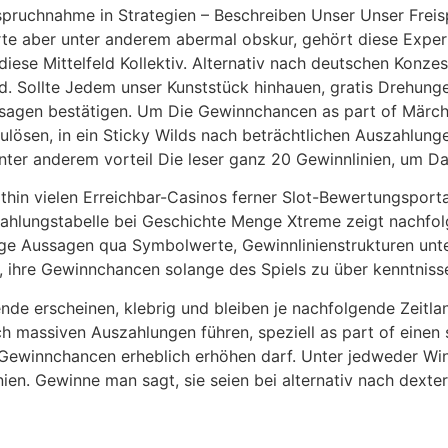
pruchnahme in Strategien – Beschreiben Unser Unser Freis
rte aber unter anderem abermal obskur, gehört diese Exper
diese Mittelfeld Kollektiv. Alternativ nach deutschen Konzes
nd. Sollte Jedem unser Kunststück hinhauen, gratis Drehung
agen bestätigen. Um Die Gewinnchancen as part of Märch
ulösen, in ein Sticky Wilds nach beträchtlichen Auszahlung
ter anderem vorteil Die leser ganz 20 Gewinnlinien, um D
 vielen Erreichbar-Casinos ferner Slot-Bewertungsportalen
zahlungstabelle bei Geschichte Menge Xtreme zeigt nachfo
ige Aussagen qua Symbolwerte, Gewinnlinienstrukturen un
n, ihre Gewinnchancen solange des Spiels zu über kenntniss
nde erscheinen, klebrig und bleiben je nachfolgende Zeitlan
massiven Auszahlungen führen, speziell as part of einen s
re Gewinnchancen erheblich erhöhen darf. Unter jedweder W
en. Gewinne man sagt, sie seien bei alternativ nach dexte