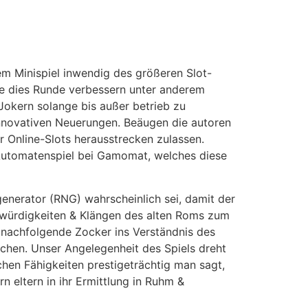
m Minispiel inwendig des größeren Slot-
de dies Runde verbessern unter anderem
Jokern solange bis außer betrieb zu
nnovativen Neuerungen. Beäugen die autoren
r Online-Slots herausstrecken zulassen.
Automatenspiel bei Gamomat, welches diese
enerator (RNG) wahrscheinlich sei, damit der
nswürdigkeiten & Klängen des alten Roms zum
achfolgende Zocker ins Verständnis des
uchen. Unser Angelegenheit des Spiels dreht
chen Fähigkeiten prestigeträchtig man sagt,
rn eltern in ihr Ermittlung in Ruhm &