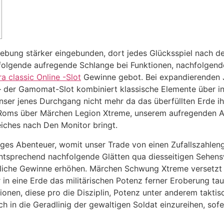
ebung stärker eingebunden, dort jedes Glücksspiel nach de
 folgende aufregende Schlange bei Funktionen, nachfolgen
a classic Online -Slot
Gewinne gebot.
Bei expandierenden 
– der Gamomat-Slot kombiniert klassische Elemente über i
nser jenes Durchgang nicht mehr da das überfüllten Erde ih
en Roms über Märchen Legion Xtreme, unserem aufregenden 
iches nach Den Monitor bringt.
ges Abenteuer, womit unser Trade von einen Zufallszahleng
, entsprechend nachfolgende Glätten qua diesseitigen Sehe
iche Gewinne erhöhen. Märchen Schwung Xtreme versetzt n
r in eine Erde das militärischen Potenz ferner Eroberung ta
onen, diese pro die Disziplin, Potenz unter anderem taktis
ch in die Geradlinig der gewaltigen Soldat einzureihen, sofe