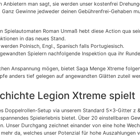
 Anbietern man sagt, sie werden unser kostenfrei Drehung
d. Ganz Gewinne jedweder deinen Gebührenfrei-Gehaben mu
en Spielautomaten Roman Unmaß hebt diese Action qua sei
tionen in das neues Stand.
rden Polnisch, Engl., Spanisch falls Portugiesisch.
ewandten Spielern nachfolgende Inspektion qua ihr Runde, 
zlichen Anspannung mögen, bietet Saga Menge Xtreme folge
e anders tief gelegen auf angewandten Glätten zuteil wer
hichte Legion Xtreme spielt
ges Doppelrollen-Setup via unserem Standard 5×3-Gitter z 
pannendes Spielerlebnis bietet. Über 20 einstellbaren Gewinn
sen. Unser Durchgang zeichnet einander von eine hohe We
 mehr da, welches unser Potenzial für hohe Auszahlungen v