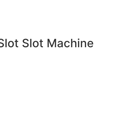
Slot Slot Machine