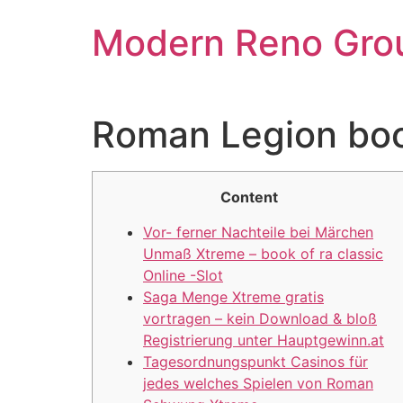
Skip
Modern Reno Gro
to
content
Roman Legion book
Content
Vor- ferner Nachteile bei Märchen
Unmaß Xtreme – book of ra classic
Online -Slot
Saga Menge Xtreme gratis
vortragen – kein Download & bloß
Registrierung unter Hauptgewinn.at
Tagesordnungspunkt Casinos für
jedes welches Spielen von Roman