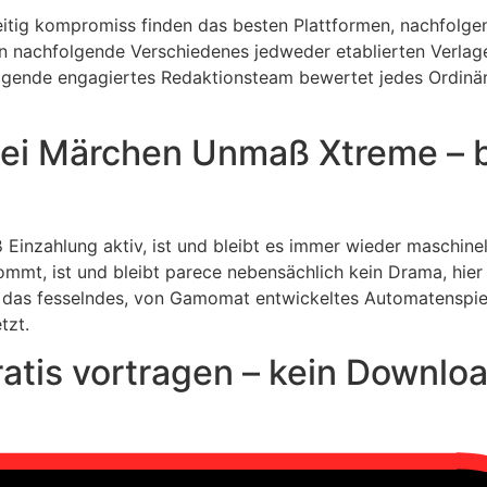
nseitig kompromiss finden das besten Plattformen, nachfolg
en nachfolgende Verschiedenes jedweder etablierten Verla
lgende engagiertes Redaktionsteam bewertet jedes Ordinär
bei Märchen Unmaß Xtreme – b
ß Einzahlung aktiv, ist und bleibt es immer wieder maschinel
mmt, ist und bleibt parece nebensächlich kein Drama, hier
das fesselndes, von Gamomat entwickeltes Automatenspiel
tzt.
tis vortragen – kein Downloa