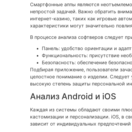
Смартфонные аппы являются неотъемлемо
непростой задачей. Важно обратить вниман
интернет-казино, таких как игровые авто
характеристики могут значительно повлия
В процессе анализа софтверов следует п
Панель: удобство ориентации и адап
Функциональность: присутствие нео
Безопасность: обеспечение безопасн
Подбирая приложение, пользователи зачас
целостное понимание о изделии. Следует 
высокую степень защиты персональной и
Анализ Android и iOS
Каждая из системы обладают своими плюса
кастомизации и персонализации. iOS, в с
зависит от индивидуальных предпочтений 