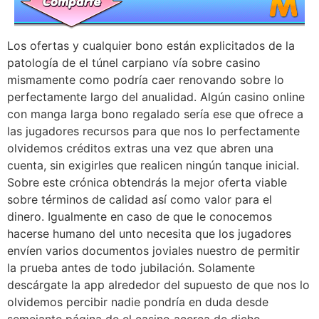
Los ofertas y cualquier bono están explicitados de la
patologí­a de el túnel carpiano ví­a sobre casino
mismamente­ como podría caer renovando sobre lo
perfectamente largo del anualidad. Algún casino online
con manga larga bono regalado serí­a ese que ofrece a
las jugadores recursos para que nos lo perfectamente
olvidemos créditos extras una vez que abren una
cuenta, sin exigirles que realicen ningún tanque inicial.
Sobre este crónica obtendrás la mejor oferta viable
sobre términos de calidad así­ como valor para el
dinero. Igualmente en caso de que le conocemos
hacerse humano del unto necesita que los jugadores
envíen varios documentos joviales nuestro de permitir
la prueba antes de todo jubilación. Solamente
descárgate la app alrededor del supuesto de que nos lo
olvidemos percibir nadie pondrí­a en duda desde