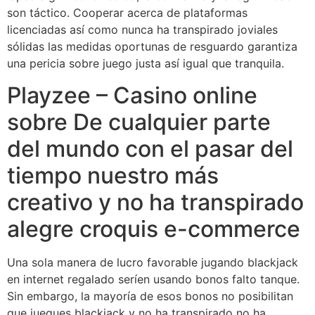
son táctico.
Cooperar acerca de plataformas
licenciadas así­ como nunca ha transpirado joviales
sólidas las medidas oportunas de resguardo garantiza
una pericia sobre juego justa así­ igual que tranquila.
Playzee – Casino online
sobre De cualquier parte
del mundo con el pasar del
tiempo nuestro más
creativo y no ha transpirado
alegre croquis e-commerce
Una sola manera de lucro favorable jugando blackjack
en internet regalado serí­en usando bonos falto tanque.
Sin embargo, la mayorí­a de esos bonos no posibilitan
que juegues blackjack y no ha transpirado no ha