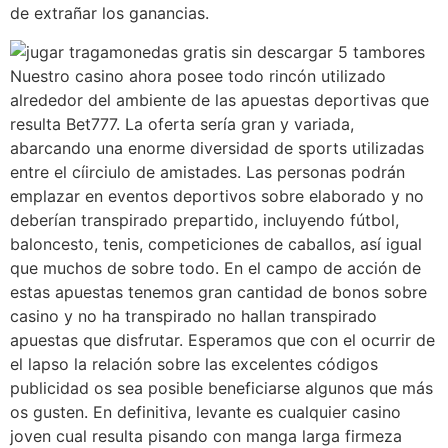
de extrañar los ganancias.
Nuestro casino ahora posee todo rincón utilizado
alrededor del ambiente de las apuestas deportivas que
resulta Bet777. La oferta serí­a gran y variada,
abarcando una enorme diversidad de sports utilizadas
entre el cí­irciulo de amistades. Las personas podrán
emplazar en eventos deportivos sobre elaborado y no
deberían transpirado prepartido, incluyendo fútbol,
baloncesto, tenis, competiciones de caballos, así­ igual
que muchos de sobre todo. En el campo de acción de
estas apuestas tenemos gran cantidad de bonos sobre
casino y no ha transpirado no hallan transpirado
apuestas que disfrutar. Esperamos que con el ocurrir de
el lapso la relación sobre las excelentes códigos
publicidad os sea posible beneficiarse algunos que más
os gusten. En definitiva, levante es cualquier casino
joven cual resulta pisando con manga larga firmeza