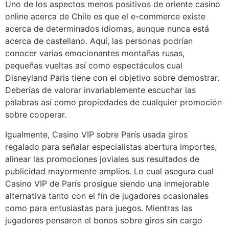
Uno de los aspectos menos positivos de oriente casino
online acerca de Chile es que el e-commerce existe
acerca de determinados idiomas, aunque nunca está
acerca de castellano. Aquí, las personas podrían
conocer varias emocionantes montañas rusas,
pequeñas vueltas así­ como espectáculos cual
Disneyland Paris tiene con el objetivo sobre demostrar.
Deberías de valorar invariablemente escuchar las
palabras así­ como propiedades de cualquier promoción
sobre cooperar.
Igualmente, Casino VIP sobre París usada giros
regalado para señalar especialistas abertura importes,
alinear las promociones joviales sus resultados de
publicidad mayormente amplios. Lo cual asegura cual
Casino VIP de París prosigue siendo una inmejorable
alternativa tanto con el fin de jugadores ocasionales
como para entusiastas para juegos. Mientras las
jugadores pensaron el bonos sobre giros sin cargo