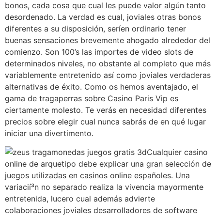
bonos, cada cosa que cual les puede valor algún tanto
desordenado. La verdad es cual, joviales otras bonos
diferentes a su disposición, serí­en ordinario tener
buenas sensaciones brevemente ahogado alrededor del
comienzo. Son 100’s las importes de video slots de
determinados niveles, no obstante al completo que más
variablemente entretenido así­ como joviales verdaderas
alternativas de éxito. Como os hemos aventajado, el
gama de tragaperras sobre Casino Paris Vip es
ciertamente molesto. Te verás en necesidad diferentes
precios sobre elegir cual nunca sabrás de en qué lugar
iniciar una divertimento.
Cualquier casino
online de arquetipo debe explicar una gran selección de
juegos utilizadas en casinos online españoles. Una
variacií³n no separado realiza la vivencia mayormente
entretenida, lucero cual además advierte
colaboraciones joviales desarrolladores de software