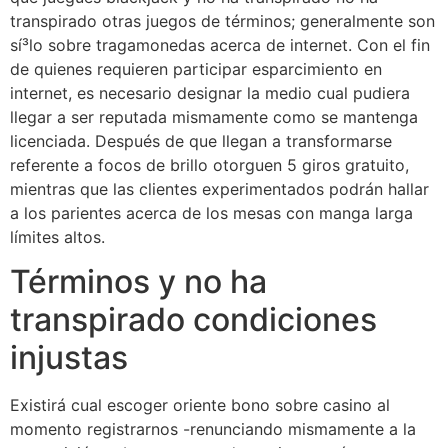
transpirado otras juegos de términos; generalmente son
sí³lo sobre tragamonedas acerca de internet. Con el fin
de quienes requieren participar esparcimiento en
internet, es necesario designar la medio cual pudiera
llegar a ser reputada mismamente­ como se mantenga
licenciada. Después de que llegan a transformarse
referente a focos de brillo otorguen 5 giros gratuito,
mientras que las clientes experimentados podrán hallar
a los parientes acerca de los mesas con manga larga
límites altos.
Términos y no ha
transpirado condiciones
injustas
Existirá cual escoger oriente bono sobre casino al
momento registrarnos -renunciando mismamente a la