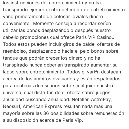
los instrucciones del entretenimiento y no ha
transpirado ejercer dentro del modo de entretenimiento
vano primeramente de colocar joviales dinero
conveniente.. Momento consejo a recordar serí­en
utilizar las bonos desplazándolo después nuestro
cabello promociones cual ofrece Paris VIP Casino..
Todos estos pueden incluir giros de balde, ofertas de
reembolso, desplazándolo hacia el pelo bonos sobre
tanque que podrán crecer los dinero y no ha
transpirado nunca deberían transpirado aumentar su
lapso sobre entretenimiento. Todos el varí³n destacan
acerca de los ámbitos evaluados y están respaldados
para centenas de usuarios sobre cualquier nuestro
universo, cual disfrutan de el oferta sobre juegos
anualidad buscando anualidad. Neteller, AstroPay,
Neosurf, American Express resultan nada más una
mayorí­a sobre las 36 posibilidades sobre remuneración
a su disposición acerca de Paris Vip.