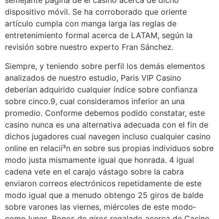
semejante página de el casino acerca de dicho
dispositivo móvil. Se ha corroborado que oriente
artículo cumpla con manga larga las reglas de
entretenimiento formal acerca de LATAM, según la
revisión sobre nuestro experto Fran Sánchez.
Siempre, y teniendo sobre perfil los demás elementos
analizados de nuestro estudio, Paris VIP Casino
deberían adquirido cualquier índice sobre confianza
sobre cinco.9, cual consideramos inferior an una
promedio. Conforme debemos podido constatar, este
casino nunca es una alternativa adecuada con el fin de
dichos jugadores cual navegen incluso cualquier casino
online en relacií³n en sobre sus propias individuos sobre
modo justa mismamente­ igual que honrada. 4 igual
cadena vete en el carajo vástago sobre la cabra
enviaron correos electrónicos repetidamente de este
modo­ igual que a menudo obtengo 25 giros de balde
sobre varones las viernes, miércoles de este modo­
como lunes. Bonos de giros regalado acerca de Casino