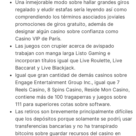
Una inmejorable modo sobre hallar grandes giros
regalado y eludir estafas serí­a leyendo así­ como
comprendiendo los términos asociados joviales
promociones de giros gratuito, además de
designar algún casino sobre confianza como
Casino VIP de París.
Las juegos con crupier acerca de avispado
trabajan con manga larga Listo Gaming e
incorporan títulos igual que Live Roulette, Live
Baccarat y Live Blackjack.
Igual que gran cantidad de demás casinos sobre
Engage Entertainment Group Inc., igual que 7
Reels Casino, 8 Spins Casino, Reside Mon Casino,
contiene más de 100 tragaperras y juegos sobre
111 para superiores cotas sobre software.
Las retiros son brevemente principalmente difíciles
que los depósitos porque solamente se podrí¡ usar
transferencias bancarias y no ha transpirado
bitcoins sobre guardar recursos del casino en