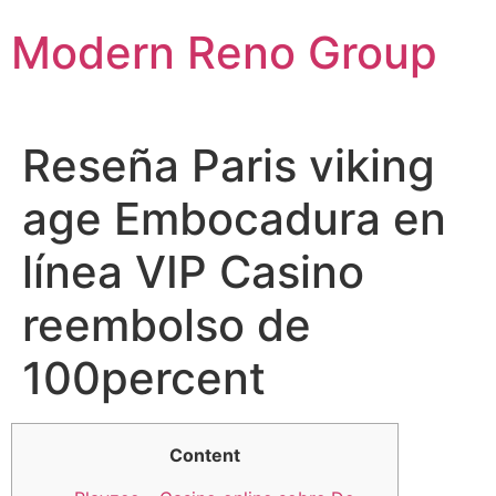
Skip
Modern Reno Group
to
content
Reseña Paris viking
age Embocadura en
línea VIP Casino
reembolso de
100percent
Content