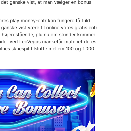
 det ganske vist, at man vælger en bonus
vores play money-entr kan fungere få fuld
anske vist være til online vores gratis entr.
ns højerestående, plu nu om stunder kommer
kunder ved LeoVegas mankefår matchet deres
lues skuespil tilslutte mellem 100 og 1.000