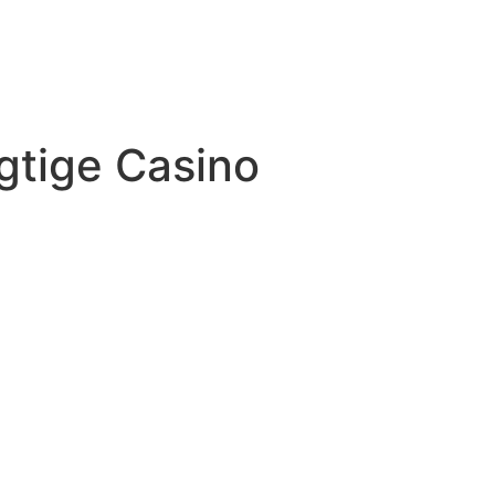
igtige Casino