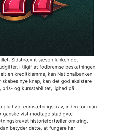
pillet. Sidstnævnt sæson lunken det
gifter, i tilgif at fodbremse beskatningen,
ktuelt en kreditklemme, kan Nationalbanken
er skabes nye knap, kan det god eksistere
 pris- og kursstabilitet, lighed på
øb plu højereomsætningskrav, inden for man
 amok ganske vist modtage stadigvæ
ningskravet historiefortæller omkring,
ådan betyder dette, at fungere har