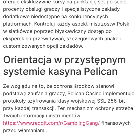
oferuje ekskluzywne kursy na punktację set po secie,
procenty obsługi graczy i specjalistyczne zakłady
dodatkowe niedostępne na konkurencyjnych
platformach. Kontroluj każdy aspekt mistrzostw Polski
w siatkówce poprzez błyskawiczny dostęp do
eksperckich przewidywań, szczegółowych analiz i
customizowanych opcji zakładów.
Orientacja w przystępnym
systemie kasyna Pelican
Ze względu na to, że ochrona środków stanowi
podstawę zaufania graczy, Pelican Casino implementuje
protokoły szyfrowania klasy wojskowej SSL 256-bit
przy każdej transakcji. Ten mechanizm ochrony strzeże
Twoich informacji i instrumentów
https://www.reddit.com/r/GamblingGang/
finansowych
przed włamaniami.