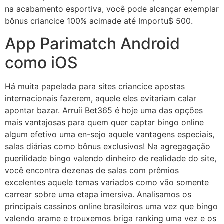
na acabamento esportiva, você pode alcançar exemplar
bônus criancice 100% acimade até Importu$ 500.
App Parimatch Android
como iOS
Há muita papelada para sites criancice apostas
internacionais fazerem, aquele eles evitariam calar
apontar bazar. Arruíi Bet365 é hoje uma das opções
mais vantajosas para quem quer captar bingo online
algum efetivo uma en-sejo aquele vantagens especiais,
salas diárias como bônus exclusivos! Na agregagação
puerilidade bingo valendo dinheiro de realidade do site,
você encontra dezenas de salas com prêmios
excelentes aquele temas variados como vão somente
carrear sobre uma etapa imersiva. Analisamos os
principais cassinos online brasileiros uma vez que bingo
valendo arame e trouxemos briga ranking uma vez e os