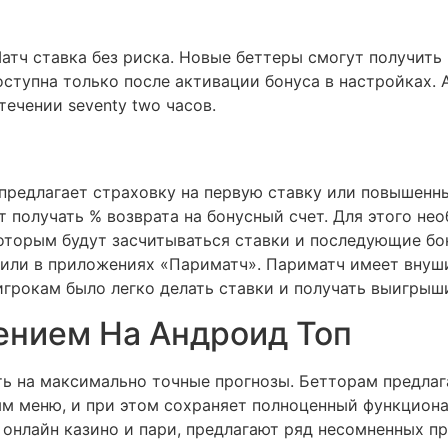
тч ставка без риска. Новые беттеры смогут получить
доступна только после активации бонуса в настройках.
течении seventy two часов.
 предлагает страховку на первую ставку или повышен
 получать % возврата на бонусный счет. Для этого нео
которым будут засчитываться ставки и последующие б
 или в приложениях «Париматч». Париматч имеет внуш
грокам было легко делать ставки и получать выигрыш
ением На Андроид Топ
ь на максимально точные прогнозы. Бетторам предлаг
м меню, и при этом сохраняет полноценный функциона
онлайн казино и пари, предлагают ряд несомненных п