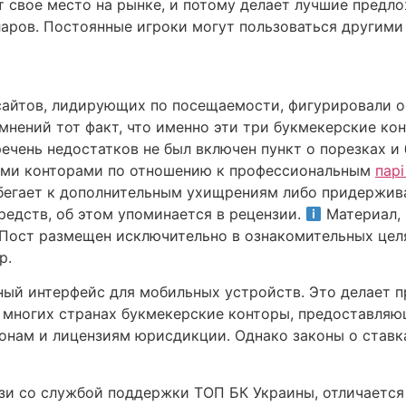
 свое место на рынке, и потому делает лучшие предл
ларов. Постоянные игроки могут пользоваться другими
сайтов, лидирующих по посещаемости, фигурировали о
омнений тот факт, что именно эти три букмекерские к
ечень недостатков не был включен пункт о порезках и
ими конторами по отношению к профессиональным
парі
ибегает к дополнительным ухищрениям либо придержив
едств, об этом упоминается в рецензии.
Материал, 
. Пост размещен исключительно в ознакомительных цел
р.
й интерфейс для мобильных устройств. Это делает п
о многих странах букмекерские конторы, предоставляю
конам и лицензиям юрисдикции. Однако законы о ставк
язи со службой поддержки ТОП БК Украины, отличается