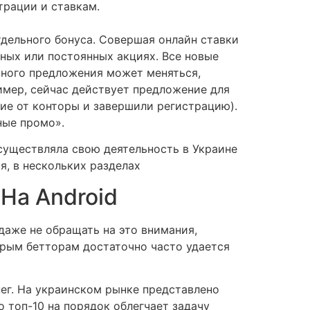
трации и ставкам.
тдельного бонуса. Совершая онлайн ставки
нных или постоянных акциях. Все новые
сного предложения может меняться,
имер, сейчас действует предложение для
ие от конторы и завершили регистрацию).
ные промо».
существляла свою деятельность в Украине
ая, в нескольких разделах
На Android
аже не обращать на это внимания,
орым бетторам достаточно часто удается
ег. На украинском рынке представлено
о топ-10 на порядок облегчает задачу