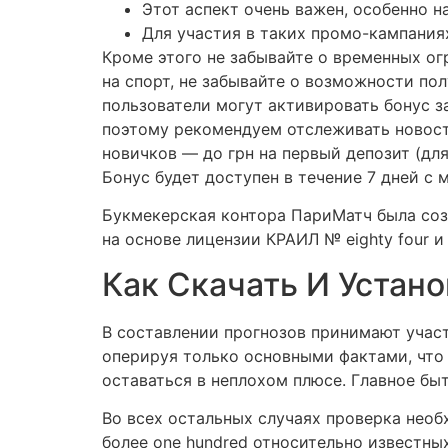
Этот аспект очень важен, особенно н
Для участия в таких промо-кампания
Кроме этого не забывайте о временных ог
на спорт, не забывайте о возможности по
пользователи могут активировать бонус з
поэтому рекомендуем отслеживать новост
новичков — до грн на первый депозит (дл
Бонус будет доступен в течение 7 дней с
Букмекерская контора ПариМатч была соз
на основе лицензии КРАИЛ № eighty four и
Как Скачать И Устано
В составлении прогнозов принимают учас
оперируя только основными фактами, что
оставаться в неплохом плюсе. Главное бы
Во всех остальных случаях проверка нео
более one hundred относительно известных