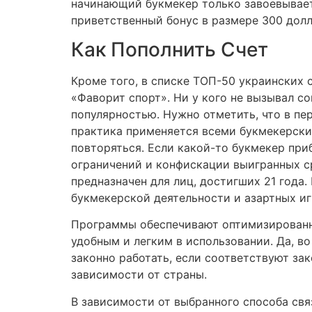
начинающий букмекер только завоевывает
приветственный бонус в размере 300 дол
Как Пополнить Счет
Кроме того, в списке ТОП-50 украинских 
«Фаворит спорт». Ни у кого не вызывал с
популярностью. Нужно отметить, что в пер
практика применяется всеми букмекерск
повторяться. Если какой-то букмекер пр
ограничений и конфискации выигранных ср
предназначен для лиц, достигших 21 года
букмекерской деятельности и азартных иг
Программы обеспечивают оптимизированны
удобным и легким в использовании. Да, в
законно работать, если соответствуют за
зависимости от страны.
В зависимости от выбранного способа св