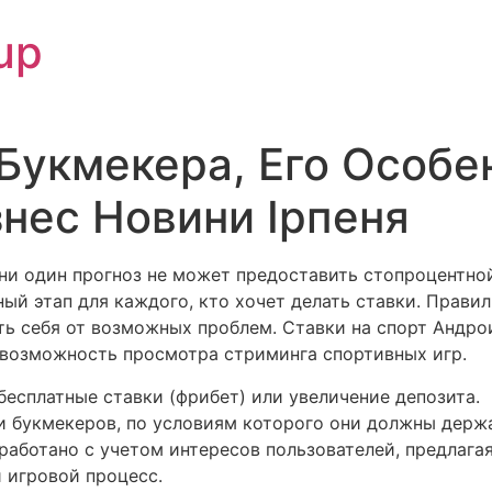
up
 Букмекера, Его Особе
нес Новини Ірпеня
 ни один прогноз не может предоставить стопроцентно
ый этап для каждого, кто хочет делать ставки. Прави
ить себя от возможных проблем. Ставки на спорт Андр
 возможность просмотра стриминга спортивных игр.
есплатные ставки (фрибет) или увеличение депозита.
ди букмекеров, по условиям которого они должны держ
работано с учетом интересов пользователей, предлаг
 игровой процесс.