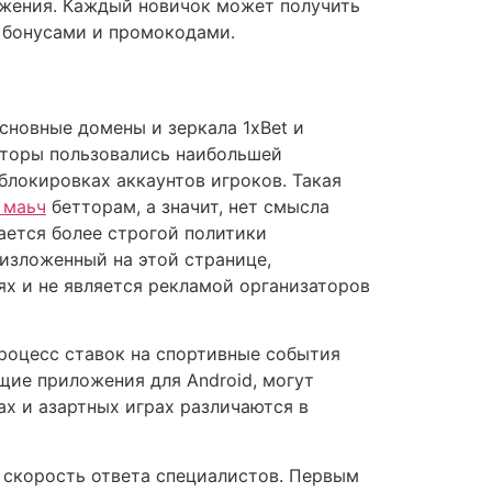
ожения. Каждый новичок может получить
 бонусами и промокодами.
сновные домены и зеркала 1xBet и
онторы пользовались наибольшей
 блокировках аккаунтов игроков. Такая
 маьч
бетторам, а значит, нет смысла
ается более строгой политики
изложенный на этой странице,
ях и не является рекламой организаторов
роцесс ставок на спортивные события
щие приложения для Android, могут
ах и азартных играх различаются в
 скорость ответа специалистов. Первым