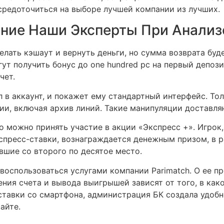
средоточиться на выборе лучшей компании из лучших.
ние Наши Эксперты При Анализ
елать кэшаут и вернуть деньги, но сумма возврата буд
ут получить бонус до one hundred pc на первый депози
чет.
л в аккаунт, и покажет ему стандартный интерфейс. То
ии, включая архив линий. Такие манипуляции доставля
то можно принять участие в акции «Экспресс +». Игрок
пресс-ставки, вознаграждается денежным призом, в р
вшие со второго по десятое место.
оспользоваться услугами компании Parimatch. О ее п
ния счета и вывода выигрышей зависят от того, в како
ставки со смартфона, администрация БК создала удоб
айте.