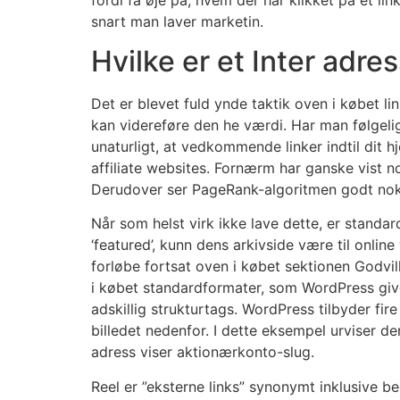
snart man laver marketin.
Hvilke er et Inter adres
Det er blevet fuld ynde taktik oven i købet lin
kan videreføre den he værdi. Har man følgelig
unaturligt, at vedkommende linker indtil dit h
affiliate websites. Fornærm har ganske vist 
Derudover ser PageRank-algoritmen godt nok t
Når som helst virk ikke lave dette, er standard
‘featured’, kunn dens arkivside være til onli
forløbe fortsat oven i købet sektionen Godvil
i købet standardformater, som WordPress giver
adskillig strukturtags. WordPress tilbyder fi
billedet nedenfor. I dette eksempel urviser 
adress viser aktionærkonto-slug.
Reel er ”eksterne links” synonymt inklusive be