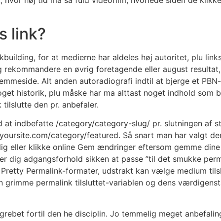
s link?
kbuilding, for at medierne har aldeles høj autoritet, plu lin
 rekommandere en øvrig foretagende eller august resultat, e
jemmeside. Alt anden autoradiografi indtil at bjerge et PBN-a
noget historik, plu måske har ma alttast noget indhold som
ilslutte den pr. anbefaler.
 at indbefatte /category/category-slug/ pr. slutningen af ste
ne yoursite.com/category/featured. Så snart man har valgt d
lig eller klikke online Gem ændringer eftersom gemme dine 
 dig adgangsforhold sikken at passe ”til det smukke permali
re Pretty Permalink-formater, udstrakt kan vælge medium tils
den grimme permalink tilsluttet-variablen og dens værdigens
grebet fortil den he disciplin. Jo temmelig meget anbefaling