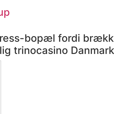
up
ress-bopæl fordi brække
elig trinocasino Danmar