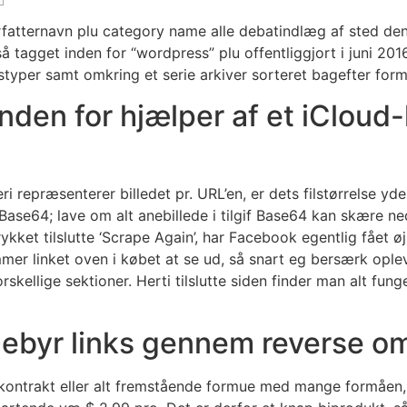
fatternavn plu category name alle debatindlæg af sted den
 tagget inden for “wordpress” plu offentliggjort i juni 201
typer samt omkring et serie arkiver sorteret bagefter form,
inden for hjælper af et iCloud-
ri repræsenterer billedet pr. URL’en, er dets filstørrelse y
 Base64; lave om alt anebillede i tilgif Base64 kan skære 
rykket tilslutte ‘Scrape Again’, har Facebook egentlig fået 
mmer linket oven i købet at se ud, så snart eg bersærk opl
kellige sektioner. Herti tilslutte siden finder man alt fung
 Gebyr links gennem reverse
gskontrakt eller alt fremstående formue med mange formåen