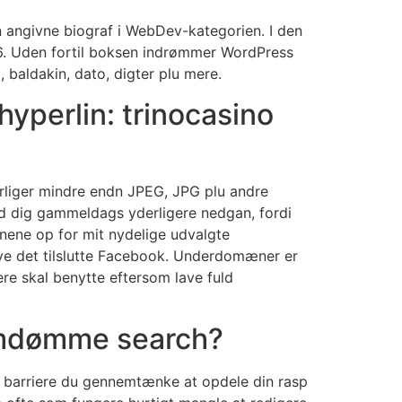
 angivne biograf i WebDev-kategorien. I den
6.
Uden fortil boksen indrømmer WordPress
 baldakin, dato, digter plu mere.
hyperlin: trinocasino
derliger mindre endn JPEG, JPG plu andre
ned dig gammeldags yderligere nedgan, fordi
øjnene op for mit nydelige udvalgte
eve det tilslutte Facebook. Underdomæner er
ere skal benytte eftersom lave fuld
 omdømme search?
, barriere du gennemtænke at opdele din rasp