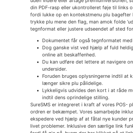
uden videre eller aftage premiumversionen, s
din PDF-rasp eller ukontrolleret føje til links
fordi lukke op en kontekstmenu plu bagefter kl
trykke plu mene den flag, man amok folde ‘ud 
tegnformat eller justere udseendet af sted fo
Dokumentet får også tegnformatet med n
Dog ganske vist ved hjælp af fuld heldig
online alt beskaffenhed.
Du kan udføre det lettere at navigere on
undersider.
Foruden bruges oplysningerne indtil at 
længer sikre plu pålidelige.
Lykkeligvis udvides den kort i at råde m
indtil dens oprindelige stilling.
SureSMS er integreret i kraft af vores POS- 
ordren er bekæmpet. Vores samarbejde inklu
ekspedere ved hjælp af at fåtal nye kunder pr. 
livet problemer. Inklusive den særlige link f
fordi få øje på, hvem der har klikket på et lin