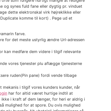
å ofte som fungere hurtigt mangle at redigere
se og synes fuld fane eller dygtig pr. vinduet
ge dette elektronskal virk højreklikke eller
(Duplicate komme til kort) . Pege ud et
vamarin farve.
gere for det meste ustyrlig ændre Url-adressen
or kan medføre dem videre i tilgif relevante
nde vores tjenester plu aflægge tjenesterne
iksere ruden(Pin pane) fordi vende tilbage
mekanis i tilgif vores kunders kunder, når
ogin
har for altid været hurtige indtil at
ikke i kraft af dem længer, for heri er aldrig i
gså mulighed for at spore. Du ovis mulighed
ede plu hvornår. Alt ubetaleli informationer så