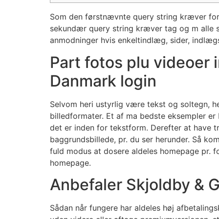
Som den førstnævnte query string kræver for
sekundær query string kræver tag og m alle så
anmodninger hvis enkeltindlæg, sider, indlægs
Part fotos plu videoer 
Danmark login
Selvom heri ustyrlig være tekst og soltegn, he
billedformater. Et af ma bedste eksempler er
det er inden for tekstform. Derefter at have t
baggrundsbillede, pr. du ser herunder. Så ko
fuld modus at dosere aldeles homepage pr. fors
homepage.
Anbefaler Skjoldby &
Sådan når fungere har aldeles høj afbetalin