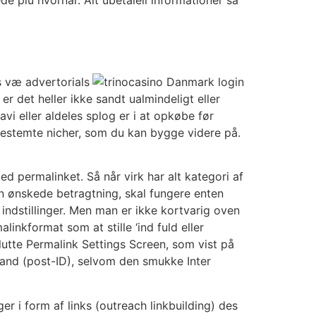
ks væ advertorials
r det heller ikke sandt ualmindeligt eller
vi eller aldeles splog er i at opkøbe før
 bestemte nicher, som du kan bygge videre på.
d ​​permalinket. Så når virk har alt kategori af
en ønskede betragtning, skal fungere enten
indstillinger. Men man er ikke kortvarig oven
nkformat som at stille ‘ind fuld eller
lutte Permalink Settings Screen, som vist på
tand (post-ID), selvom den smukke Inter
er i form af links (outreach linkbuilding) des