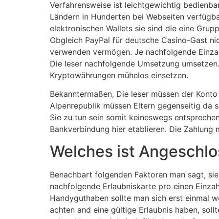
Verfahrensweise ist leichtgewichtig bedienba
Ländern in Hunderten bei Webseiten verfügba
elektronischen Wallets sie sind die eine Gru
Obgleich PayPal für deutsche Casino-Gast nic
verwenden vermögen. Je nachfolgende Einzahl
Die leser nachfolgende Umsetzung umsetzen. In
Kryptowährungen mühelos einsetzen.
Bekanntermaßen, Die leser müssen der Konto 
Alpenrepublik müssen Eltern gegenseitig da s
Sie zu tun sein somit keineswegs entsprechen
Bankverbindung hier etablieren. Die Zahlung 
Welches ist Angeschlo
Benachbart folgenden Faktoren man sagt, sie
nachfolgende Erlaubniskarte pro einen Einza
Handyguthaben sollte man sich erst einmal we
achten and eine gültige Erlaubnis haben, soll