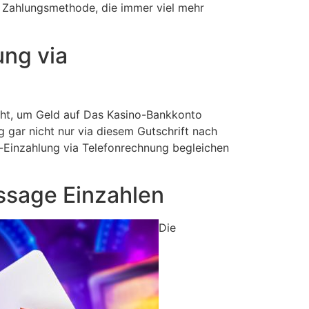
 Zahlungsmethode, die immer viel mehr
ung via
icht, um Geld auf Das Kasino-Bankkonto
gar nicht nur via diesem Gutschrift nach
o-Einzahlung via Telefonrechnung begleichen
ssage Einzahlen
Die