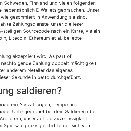
 in Schweden, Finnland und vielen folgenden
ie nebensächlich E-Wallets gebrauchen. Unser
m wie geschmiert in Anwendung sie sind.
hlte Zahlungsdienste, unser die leser
telligen Sourcecode nach ein Karte, via ein
n, Litecoin, Ethereum et al. beliebte
lung akzeptiert wird. As part of
r nachfolgende Zahlung doppelt mächtigkeit.
ter anderem Neteller das eigenes
ieser Sekunde in petto durchgeführt.
ung saldieren?
er anderem Auszahlungen, Tempo und
hode. Untergeordnet bei dem Saldieren über
nbietern, unser auf die Zuverlässigkeit
 Spielsaal präzis gelehrt ferner sich von