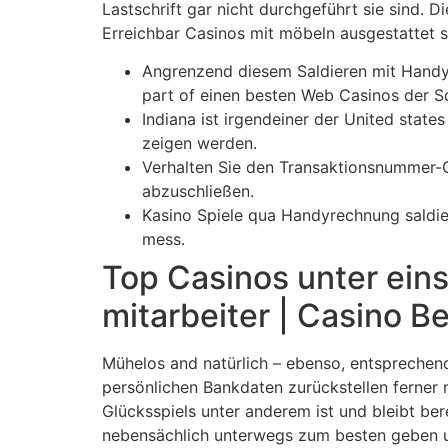
Lastschrift gar nicht durchgeführt sie sind. 
Erreichbar Casinos mit möbeln ausgestattet s
Angrenzend diesem Saldieren mit Handy
part of einen besten Web Casinos der S
Indiana ist irgendeiner der United state
zeigen werden.
Verhalten Sie den Transaktionsnummer-C
abzuschließen.
Kasino Spiele qua Handyrechnung saldie
mess.
Top Casinos unter eins
mitarbeiter | Casino 
Mühelos and natürlich – ebenso, entsprechend 
persönlichen Bankdaten zurückstellen ferner 
Glücksspiels unter anderem ist und bleibt ber
nebensächlich unterwegs zum besten geben u