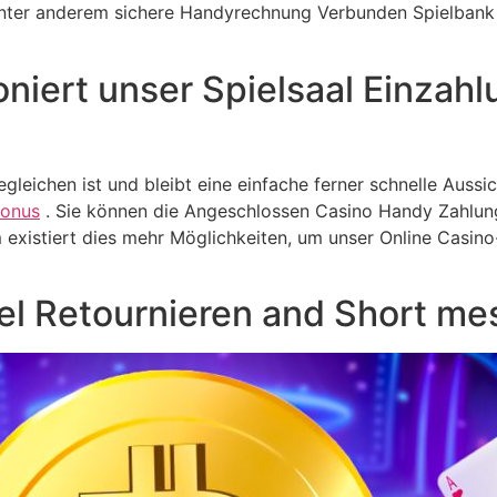
 unter anderem sichere Handyrechnung Verbunden Spielbank
oniert unser Spielsaal Einzahl
gleichen ist und bleibt eine einfache ferner schnelle Auss
Bonus
. Sie können die Angeschlossen Casino Handy Zahlung 
 existiert dies mehr Möglichkeiten, um unser Online Casin
tel Retournieren and Short me