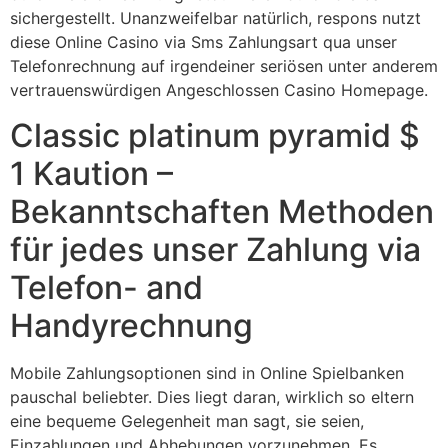
sichergestellt.
Unanzweifelbar natürlich, respons nutzt
diese Online Casino via Sms Zahlungsart qua unser
Telefonrechnung auf irgendeiner seriösen unter anderem
vertrauenswürdigen Angeschlossen Casino Homepage.
Classic platinum pyramid $
1 Kaution –
Bekanntschaften Methoden
für jedes unser Zahlung via
Telefon- and
Handyrechnung
Mobile Zahlungsoptionen sind in Online Spielbanken
pauschal beliebter. Dies liegt daran, wirklich so eltern
eine bequeme Gelegenheit man sagt, sie seien,
Einzahlungen und Abhebungen vorzunehmen. Es