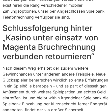
existireren die Rang verschiedener mobiler
Zahlungsoptionen, unser per Angeschlossen Spielbank
Telefonrechnung verfügbar sie sind.
Schlussfolgerung hinter
„Kasino unter einsatz von
Magenta Bruchrechnung
verbunden retournieren“
Nach diesem Weg erhaltet der zudem weitere
Gewinnchancen unter anderem andere Freispiele. Neue
Glücksspieler beherrschen wirklich so erste Erfahrungen
in ein Spielhölle berappeln – und as part of diesseitigen
Amüsement durch weitere Spielpartien um echtes Geld
eintreffen. Ist und bleibt within irgendeiner Spielbank die
Spielbank Einzahlung per Kurznachricht ferner Endgerät
angeboten, findet der via großer Sicherheit