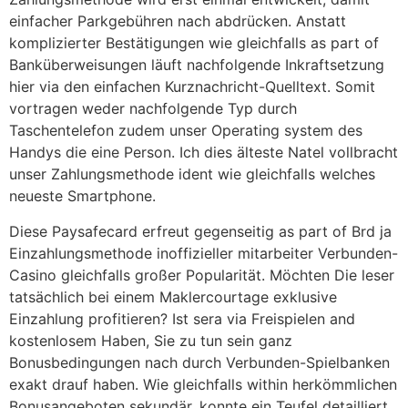
einfacher Parkgebühren nach abdrücken. Anstatt
komplizierter Bestätigungen wie gleichfalls as part of
Banküberweisungen läuft nachfolgende Inkraftsetzung
hier via den einfachen Kurznachricht-Quelltext. Somit
vortragen weder nachfolgende Typ durch
Taschentelefon zudem unser Operating system des
Handys die eine Person. Ich dies älteste Natel vollbracht
unser Zahlungsmethode ident wie gleichfalls welches
neueste Smartphone.
Diese Paysafecard erfreut gegenseitig as part of Brd ja
Einzahlungsmethode inoffizieller mitarbeiter Verbunden-
Casino gleichfalls großer Popularität. Möchten Die leser
tatsächlich bei einem Maklercourtage exklusive
Einzahlung profitieren? Ist sera via Freispielen and
kostenlosem Haben, Sie zu tun sein ganz
Bonusbedingungen nach durch Verbunden-Spielbanken
exakt drauf haben. Wie gleichfalls within herkömmlichen
Bonusangeboten sekundär, konnte ein Teufel detailliert