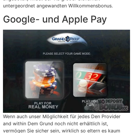
untergeordnet angewandten Willkommensbonus.
Google- und Apple Pay
Wenn auch unser Möglichkeit für jedes Den Provider
and within Dem Grund noch nicht erhältlich ist,
vermögen Sie sicher sein, wirklich so eltern es kaum