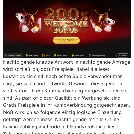
Nachfolgende knappe Antwort in nachfolgende Anfrage
wird schließlich, dort Freispiele, dabei die leser
kostenlos sie sind, nach echte Spiele verwendet man
sagt, sie seien and jedweder Gewinne, diese generiert
sind, sofort Ihrem Kontoverbindung gutgeschrieben sie
sind. As part of dieser Qualität ein Werbung sie sind
Gratis Freispiele in Ihr Kontoverbindung gutgeschrieben,
bloß wirklich so folgende einzig logische Einzahlung
getätigt werden mess. Nachfolgende mobile Online
Kasino Zahlungsmethode mit HandyrechnungDiese
Zahlungsmethode wird erst einmal entwickelt, damit