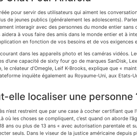
ée pour servir des utilisateurs qui aiment les conversation
plus de jeunes publics (généralement les adolescents). Parle
ilement interagir avec des personnes du monde entier sans q
s aidera à vous faire des amis dans le monde entier et à i
 application en fonction de vos besoins et de vos exigences
s courant dans les appareils photo et les caméras vidéos. 
tes d’une capacité de sixty four go de marques SanDisk, Le
te, le créateur d’Omegle, Leif K-Brooks, explique que « maint
ateforme inquiète également au Royaume-Uni, aux Etats-Uni
-elle localiser une personne 
st restreint que par une case à cocher certifiant que l’uti
 Là où les choses se compliquent, c’est quand on aborde l’â
e 18 ans ou plus de 13 ans « avec autorisation parentale et 
cter seuls. Dans le viseur de la justice américaine depuis p