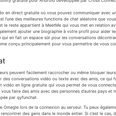
utility gratuite pour Android développée par Cross Connect
éo en direct gratuite où vous pouvez communiquer avec u
est l’une des meilleures functions de chat aléatoire que vou
, et le reste appartient à MeetMe qui vous met en relation 
galement ajouter une biographie à votre profil pour aider 
 ce qui en fait un espace sûr pour les conversations décontr
amme conçu principalement pour vous permettre de vous co
at
ateurs peuvent facilement raccrocher ou même bloquer leurs
ir des conversations vidéo ou texte avec des amis, ce qui fac
t vidéo en ligne gratuite qui vous permet de vous connect
ous faire des amis avec des personnes d’autres pays et mê
ppée par qyfunchat.
de Omegle lors de la connexion au serveur. Tu peux également
rencontrer des gens dans le monde entier. Si c’est le cas,