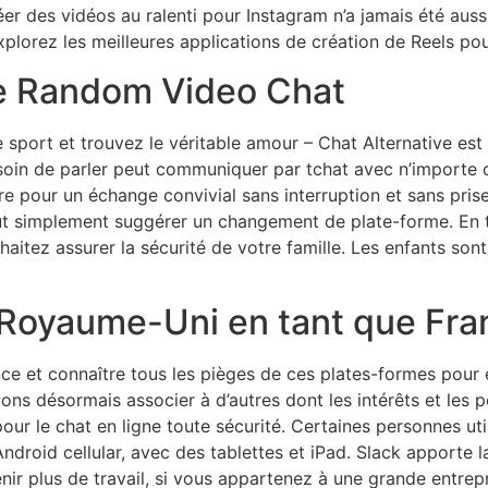
er des vidéos au ralenti pour Instagram n’a jamais été auss
plorez les meilleures applications de création de Reels po
le Random Video Chat
 sport et trouvez le véritable amour – Chat Alternative e
oin de parler peut communiquer par tchat avec n’importe qu
re pour un échange convivial sans interruption et sans prise 
eut simplement suggérer un changement de plate-forme. En 
aitez assurer la sécurité de votre famille. Les enfants sont
 Royaume-Uni en tant que Fra
e et connaître tous les pièges de ces plates-formes pour é
s désormais associer à d’autres dont les intérêts et les per
our le chat en ligne toute sécurité. Certaines personnes u
Android cellular, avec des tablettes et iPad. Slack apporte
nir plus de travail, si vous appartenez à une grande entrep