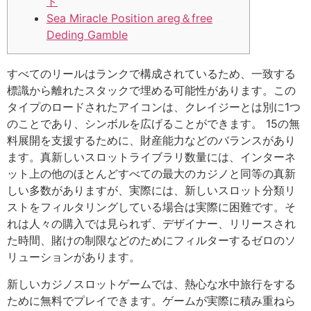
ト
Sea Miracle Position areg＆free
Deding Gamble
すべてのリールはランクで構成されているため、一致する
標識から離れたスタックで埋める可能性があります。この
タイプのロードされたアイコンは、クレイジーとは別に1つ
のことであり、シンボルを広げることができます。
15の無
料展開を支援するために、財産能力などのバランスがあり
ます。真新しいスロットライブラリ数量には、インターネ
ット上の他のほとんどすべての最大のカジノと同等の真新
しい多数がありますが、実際には、新しいスロット分類リ
ストをフィルタリングしている場合は実際に困難です。そ
れは人々の購入では見られず、デザイナー、リリースされ
た時間、賭けの制限などのためにフィルターするゼロのソ
リューションがあります。
新しいカジノスロットゲームでは、熱心な水中旅行をする
ために無料でプレイできます。ゲームが実際に積み重ねら