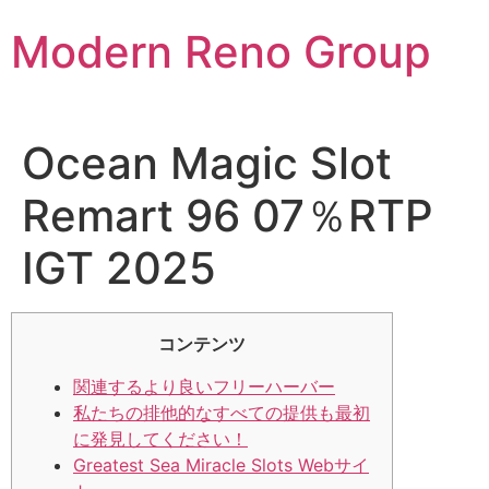
Skip
Modern Reno Group
to
content
Ocean Magic Slot
Remart 96 07％RTP
IGT 2025
コンテンツ
関連するより良いフリーハーバー
私たちの排他的なすべての提供も最初
に発見してください！
Greatest Sea Miracle Slots Webサイ