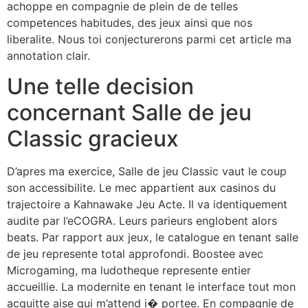
achoppe en compagnie de plein de de telles
competences habitudes, des jeux ainsi que nos
liberalite. Nous toi conjecturerons parmi cet article ma
annotation clair.
Une telle decision
concernant Salle de jeu
Classic gracieux
D’apres ma exercice, Salle de jeu Classic vaut le coup
son accessibilite. Le mec appartient aux casinos du
trajectoire a Kahnawake Jeu Acte. Il va identiquement
audite par l’eCOGRA. Leurs parieurs englobent alors
beats. Par rapport aux jeux, le catalogue en tenant salle
de jeu represente total approfondi. Boostee avec
Microgaming, ma ludotheque represente entier
accueillie. La modernite en tenant le interface tout mon
acquitte aise qui m’attend i� portee. En compagnie de