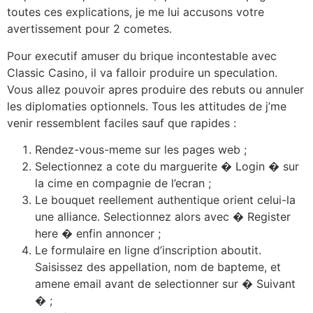
toutes ces explications, je me lui accusons votre
avertissement pour 2 cometes.
Pour executif amuser du brique incontestable avec
Classic Casino, il va falloir produire un speculation.
Vous allez pouvoir apres produire des rebuts ou annuler
les diplomaties optionnels. Tous les attitudes de j’me
venir ressemblent faciles sauf que rapides :
Rendez-vous-meme sur les pages web ;
Selectionnez a cote du marguerite � Login � sur
la cime en compagnie de l’ecran ;
Le bouquet reellement authentique orient celui-la
une alliance. Selectionnez alors avec � Register
here � enfin annoncer ;
Le formulaire en ligne d’inscription aboutit.
Saisissez des appellation, nom de bapteme, et
amene email avant de selectionner sur � Suivant
� ;