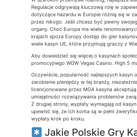
Regulacje odgrywają kluczową rolę w zapewni
dotyczące hazardu w Europie różnią się w za
przez nikogo. Jeśli chcesz być pewny swoje
organy. Choć Europa ma wiele renomowanych 
krajach spoza Europy dostęp do gier kasynow
wiele kasyn UE, które przyjmują graczy z Wiel
Aby dowiedzieć się więcej o kasynach społe
promocyjnego WOW Vegas Casino. High 5 ma r
Oczywiście, popularność najlepszych kasyn 
zarobienie pieniędzy w tej branży, niezależn
licencjonowane przez MGA kasyna akceptują 
umiejętności rozwiązywania problemów związ
Z drugiej strony, wypłaty wymagają od kasyn
upewnić się, że ich konta są w pełni zweryf
wypłaty krok po kroku.
Jakie Polskie Gry 