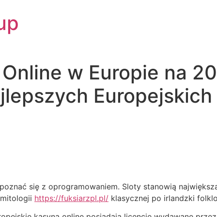
up
 Online w Europie na 2
jlepszych Europejskich
 zapoznać się z oprogramowaniem. Sloty stanowią największ
mitologii
https://fuksiarzpl.pl/
klasycznej po irlandzki folklor
opejskie kasyna online posiadają licencje wydawane przez