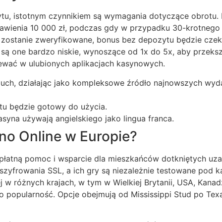
tu, istotnym czynnikiem są wymagania dotyczące obrotu. 
ienia 10 000 zł, podczas gdy w przypadku 30-krotnego 
 zostanie zweryfikowane, bonus bez depozytu będzie czeka
ą one bardzo niskie, wynoszące od 1x do 5x, aby przeksz
ewać w ulubionych aplikacjach kasynowych.
uch, działając jako kompleksowe źródło najnowszych wyd
tu będzie gotowy do użycia.
yna używają angielskiego jako lingua franca.
yno Online w Europie?
płatną pomoc i wsparcie dla mieszkańców dotkniętych uza
zyfrowania SSL, a ich gry są niezależnie testowane pod k
w różnych krajach, w tym w Wielkiej Brytanii, USA, Kanadz
 popularność. Opcje obejmują od Mississippi Stud po Texas