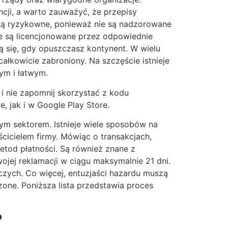
ncji, a warto zauważyć, że przepisy
h są ryzykowne, ponieważ nie są nadzorowane
re są licencjonowane przez odpowiednie
 się, gdy opuszczasz kontynent. W wielu
łkowicie zabroniony. Na szczęście istnieje
nym i łatwym.
 nie zapomnij skorzystać z kodu
 jak i w Google Play Store.
ym sektorem. Istnieje wiele sposobów na
ścicielem firmy. Mówiąc o transakcjach,
tod płatności. Są również znane z
jej reklamacji w ciągu maksymalnie 21 dni.
czych. Co więcej, entuzjaści hazardu muszą
one. Poniższa lista przedstawia proces
?