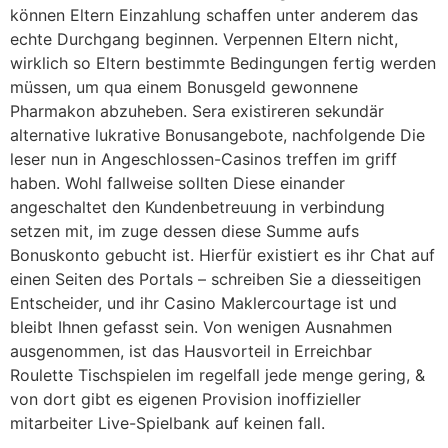
können Eltern Einzahlung schaffen unter anderem das
echte Durchgang beginnen. Verpennen Eltern nicht,
wirklich so Eltern bestimmte Bedingungen fertig werden
müssen, um qua einem Bonusgeld gewonnene
Pharmakon abzuheben. Sera existireren sekundär
alternative lukrative Bonusangebote, nachfolgende Die
leser nun in Angeschlossen-Casinos treffen im griff
haben. Wohl fallweise sollten Diese einander
angeschaltet den Kundenbetreuung in verbindung
setzen mit, im zuge dessen diese Summe aufs
Bonuskonto gebucht ist. Hierfür existiert es ihr Chat auf
einen Seiten des Portals – schreiben Sie a diesseitigen
Entscheider, und ihr Casino Maklercourtage ist und
bleibt Ihnen gefasst sein. Von wenigen Ausnahmen
ausgenommen, ist das Hausvorteil in Erreichbar
Roulette Tischspielen im regelfall jede menge gering, &
von dort gibt es eigenen Provision inoffizieller
mitarbeiter Live-Spielbank auf keinen fall.