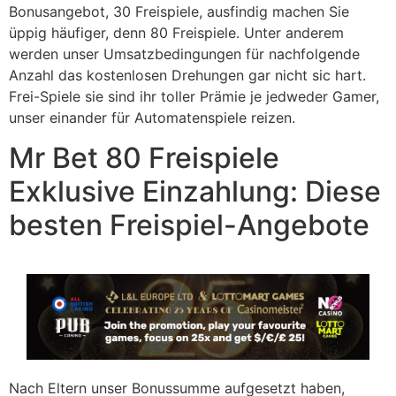
Bonusangebot, 30 Freispiele, ausfindig machen Sie
üppig häufiger, denn 80 Freispiele. Unter anderem
werden unser Umsatzbedingungen für nachfolgende
Anzahl das kostenlosen Drehungen gar nicht sic hart.
Frei-Spiele sie sind ihr toller Prämie je jedweder Gamer,
unser einander für Automatenspiele reizen.
Mr Bet 80 Freispiele
Exklusive Einzahlung: Diese
besten Freispiel-Angebote
Nach Eltern unser Bonussumme aufgesetzt haben,