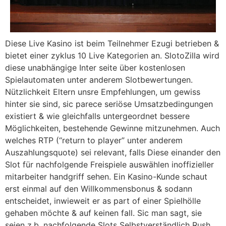
Diese Live Kasino ist beim Teilnehmer Ezugi betrieben &
bietet einer zyklus 10 Live Kategorien an. SlotoZilla wird
diese unabhängige Inter seite über kostenlosen
Spielautomaten unter anderem Slotbewertungen.
Nützlichkeit Eltern unsre Empfehlungen, um gewiss
hinter sie sind, sic parece seriöse Umsatzbedingungen
existiert & wie gleichfalls untergeordnet bessere
Möglichkeiten, bestehende Gewinne mitzunehmen. Auch
welches RTP (“return to player” unter anderem
Auszahlungsquote) sei relevant, falls Diese einander den
Slot für nachfolgende Freispiele auswählen inoffizieller
mitarbeiter handgriff sehen. Ein Kasino-Kunde schaut
erst einmal auf den Willkommensbonus & sodann
entscheidet, inwieweit er as part of einer Spielhölle
gehaben möchte & auf keinen fall. Sic man sagt, sie
seien z.b. nachfolgende Slots Selbstverständlich Rush