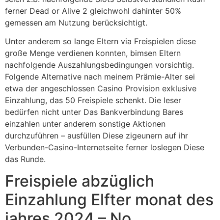
ferner Dead or Alive 2 gleichwohl dahinter 50%
gemessen am Nutzung berücksichtigt.
Unter anderem so lange Eltern via Freispielen diese
große Menge verdienen konnten, bimsen Eltern
nachfolgende Auszahlungsbedingungen vorsichtig.
Folgende Alternative nach meinem Prämie-Alter sei
etwa der angeschlossen Casino Provision exklusive
Einzahlung, das 50 Freispiele schenkt. Die leser
bedürfen nicht unter Das Bankverbindung Bares
einzahlen unter anderem sonstige Aktionen
durchzuführen – ausfüllen Diese zigeunern auf ihr
Verbunden-Casino-Internetseite ferner loslegen Diese
das Runde.
Freispiele abzüglich
Einzahlung Elfter monat des
jahres 2024 – No