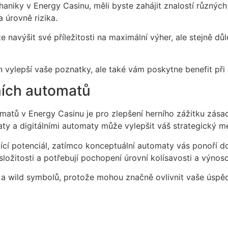
aniky v Energy Casinu, měli byste zahájit znalostí různých
a úrovně rizika.
navýšit své příležitosti na maximální výher, ale stejně důl
n vylepší vaše poznatky, ale také vám poskytne benefit př
ních automatů
matů v Energy Casinu je pro zlepšení herního zážitku zás
ty a digitálními automaty může vylepšit váš strategický m
jící potenciál, zatímco konceptuální automaty vás ponoří d
složitosti a potřebují pochopení úrovní kolísavosti a výno
 a wild symbolů, protože mohou značně ovlivnit vaše úspě