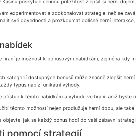
asinu poskytuje cennou příležitost zlepšit si herní dojem,
vám experimentovat a zdokonalovat strategie, než se zaváže
lit své dovednosti a prozkoumat odlišné herní interakce, 
 nabídek
ne hraní je možnost k bonusovým nabídkám, zejména kdy m
 kategorií dostupných bonusů může značně zlepšit herní p
aždý typus nabízí unikátní výhody.
 přístup k těmto nabídkám a výhodu ve hraní, aniž byste ris
užití těchto možností nejen prodlužuje herní dobu, ale tak
a objevte, jak se každý bonus hodí do vaší zábavní strategi
i pomocí strategií