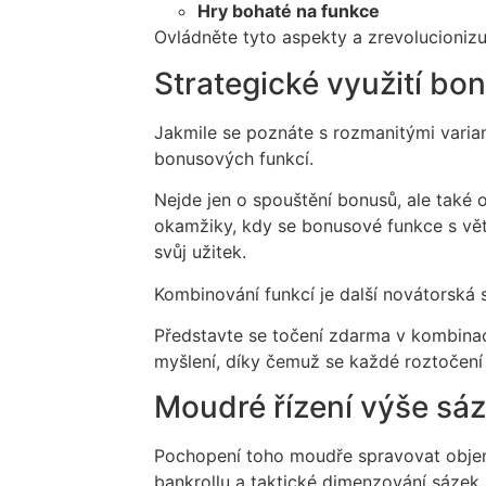
Hry bohaté na funkce
Ovládněte tyto aspekty a zrevolucionizu
Strategické využití bo
Jakmile se poznáte s rozmanitými varia
bonusových funkcí.
Nejde jen o spouštění bonusů, ale také 
okamžiky, kdy se bonusové funkce s vět
svůj užitek.
Kombinování funkcí je další novátorská 
Představte se točení zdarma v kombinaci 
myšlení, díky čemuž se každé roztočení
Moudré řízení výše sá
Pochopení toho moudře spravovat objem
bankrollu a taktické dimenzování sázek