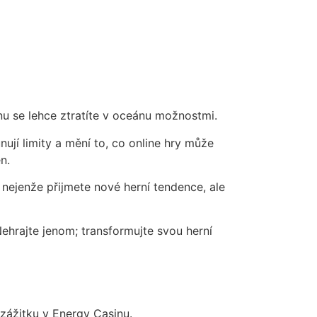
nu se lehce ztratíte v oceánu možnostmi.
nují limity a mění to, co online hry může
n.
nejenže přijmete nové herní tendence, ale
ehrajte jenom; transformujte svou herní
 zážitku v Energy Casinu.