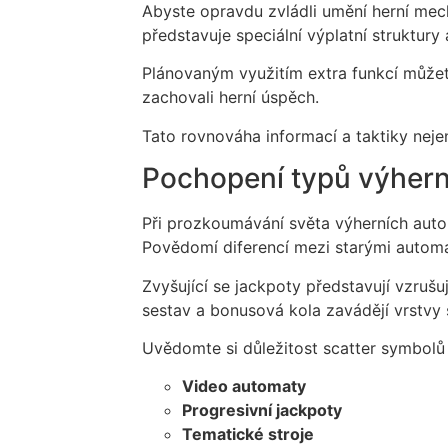
Abyste opravdu zvládli umění herní mech
představuje speciální výplatní struktury 
Plánovaným využitím extra funkcí můžete 
zachovali herní úspěch.
Tato rovnováha informací a taktiky neje
Pochopení typů výher
Při prozkoumávání světa výherních auto
Povědomí diferencí mezi starými automa
Zvyšující se jackpoty představují vzrušu
sestav a bonusová kola zavádějí vrstvy 
Uvědomte si důležitost scatter symbolů
Video automaty
Progresivní jackpoty
Tematické stroje