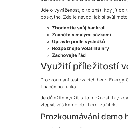
Jde o vyváženost, o to znát, kdy jít do
poskytne. Zde je návod, jak si svůj meto
Zhodnoťte svůj bankroll
Začněte s malými sázkami
Upravte podle výsledků
Rozpoznejte volatilitu hry
Zachovejte řád
Využití příležitostí 
Prozkoumání testovacích her v Energy 
finančního rizika.
Je důležité využít tato možnosti hry z
zlepšit váš kompletní herní zážitek.
Prozkoumávání demo 