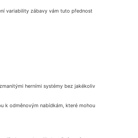
ní variability zábavy vám tuto přednost
zmanitými herními systémy bez jakékoliv
stupu k odměnovým nabídkám, které mohou