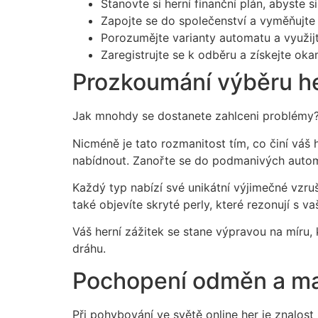
Stanovte si herní finanční plán, abyste s
Zapojte se do společenství a vyměňujt
Porozumějte varianty automatu a využij
Zaregistrujte se k odběru a získejte ok
Prozkoumání výběru h
Jak mnohdy se dostanete zahlceni problémy? 
Nicméně je tato rozmanitost tím, co činí váš h
nabídnout. Zanořte se do podmanivých automa
Každý typ nabízí své unikátní výjimečné vzr
také objevíte skryté perly, které rezonují s 
Váš herní zážitek se stane výpravou na míru,
dráhu.
Pochopení odměn a ma
Při pohybování ve světě online her je znalost