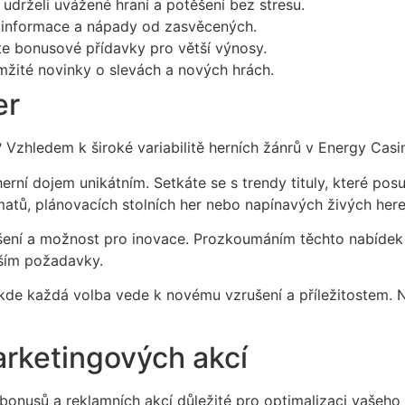
i udrželi uvážené hraní a potěšení bez stresu.
e informace a nápady od zasvěcených.
te bonusové přídavky pro větší výnosy.
amžité novinky o slevách a nových hrách.
er
Vzhledem k široké variabilitě herních žánrů v Energy Casi
erní dojem unikátním. Setkáte se s trendy tituly, které posu
tů, plánovacích stolních her nebo napínavých živých here
ušení a možnost pro inovace. Prozkoumáním těchto nabídek 
vaším požadavky.
 kde každá volba vede k novému vzrušení a příležitostem. N
rketingových akcí
 bonusů a reklamních akcí důležité pro optimalizaci vašeho