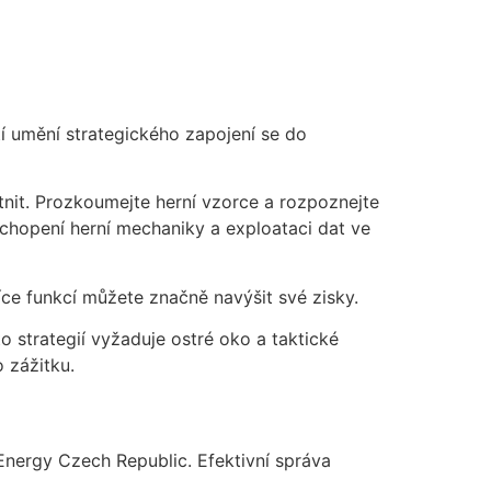
í umění strategického zapojení se do
tnit. Prozkoumejte herní vzorce a rozpoznejte
chopení herní mechaniky a exploataci dat ve
íce funkcí můžete značně navýšit své zisky.
o strategií vyžaduje ostré oko a taktické
 zážitku.
nergy Czech Republic. Efektivní správa