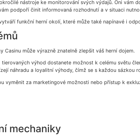
ci pokročilé nástroje ke monitorování svých výdajů. Oni vám
m podpoří činit informovaná rozhodnutí a v situaci nutnos
tváří funkční herní okolí, které může také napínavé i odp
témů
y Casinu může výrazně znatelně zlepšit váš herní dojem.
a tierovaných výhod dostanete možnost k celému světu člens
ejí náhradu a loyalitní výhody, čímž se s každou sázkou ro
ou vyměnit za marketingové možnosti nebo přístup k exklu
rní mechaniky