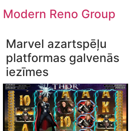
Skip
Modern Reno Group
to
content
Marvel azartspēļu
platformas galvenās
iezīmes