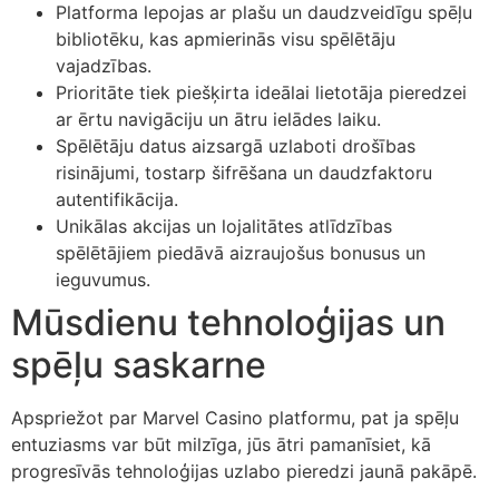
Platforma lepojas ar plašu un daudzveidīgu spēļu
bibliotēku, kas apmierinās visu spēlētāju
vajadzības.
Prioritāte tiek piešķirta ideālai lietotāja pieredzei
ar ērtu navigāciju un ātru ielādes laiku.
Spēlētāju datus aizsargā uzlaboti drošības
risinājumi, tostarp šifrēšana un daudzfaktoru
autentifikācija.
Unikālas akcijas un lojalitātes atlīdzības
spēlētājiem piedāvā aizraujošus bonusus un
ieguvumus.
Mūsdienu tehnoloģijas un
spēļu saskarne
Apspriežot par Marvel Casino platformu, pat ja spēļu
entuziasms var būt milzīga, jūs ātri pamanīsiet, kā
progresīvās tehnoloģijas uzlabo pieredzi jaunā pakāpē.