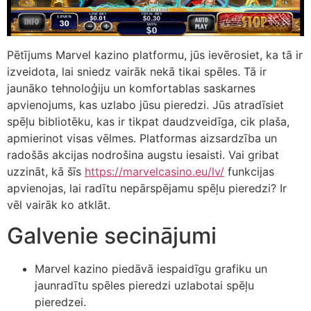
Pētījums Marvel kazino platformu, jūs ievērosiet, ka tā ir
izveidota, lai sniedz vairāk nekā tikai spēles. Tā ir
jaunāko tehnoloģiju un komfortablas saskarnes
apvienojums, kas uzlabo jūsu pieredzi. Jūs atradīsiet
spēļu bibliotēku, kas ir tikpat daudzveidīga, cik plaša,
apmierinot visas vēlmes. Platformas aizsardzība un
radošās akcijas nodrošina augstu iesaisti. Vai gribat
uzzināt, kā šīs
https://marvelcasino.eu/lv/
funkcijas
apvienojas, lai radītu nepārspējamu spēļu pieredzi? Ir
vēl vairāk ko atklāt.
Galvenie secinājumi
Marvel kazino piedāvā iespaidīgu grafiku un
jaunradītu spēles pieredzi uzlabotai spēļu
pieredzei.