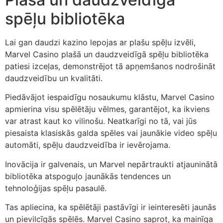
spēļu bibliotēka
Lai gan daudzi kazino lepojas ar plašu spēļu izvēli,
Marvel Casino plašā un daudzveidīgā spēļu bibliotēka
patiesi izceļas, demonstrējot tā apņemšanos nodrošināt
daudzveidību un kvalitāti.
Piedāvājot iespaidīgu nosaukumu klāstu, Marvel Casino
apmierina visu spēlētāju vēlmes, garantējot, ka ikviens
var atrast kaut ko vilinošu. Neatkarīgi no tā, vai jūs
piesaista klasiskās galda spēles vai jaunākie video spēļu
automāti, spēļu daudzveidība ir ievērojama.
Inovācija ir galvenais, un Marvel nepārtraukti atjauninātā
bibliotēka atspoguļo jaunākās tendences un
tehnoloģijas spēļu pasaulē.
Tas apliecina, ka spēlētāji pastāvīgi ir ieinteresēti jaunās
un pievilcīgās spēlēs. Marvel Casino saprot, ka mainīga