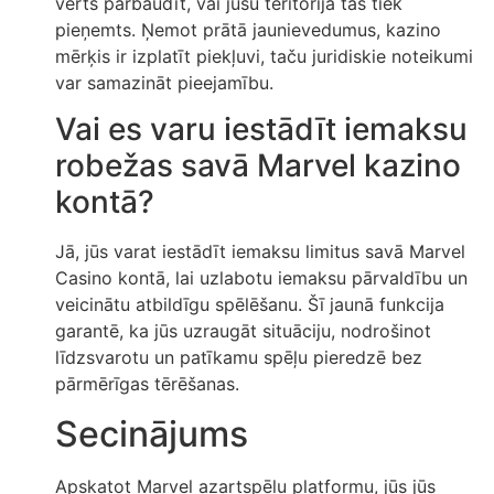
vērts pārbaudīt, vai jūsu teritorijā tas tiek
pieņemts. Ņemot prātā jaunievedumus, kazino
mērķis ir izplatīt piekļuvi, taču juridiskie noteikumi
var samazināt pieejamību.
Vai es varu iestādīt iemaksu
robežas savā Marvel kazino
kontā?
Jā, jūs varat iestādīt iemaksu limitus savā Marvel
Casino kontā, lai uzlabotu iemaksu pārvaldību un
veicinātu atbildīgu spēlēšanu. Šī jaunā funkcija
garantē, ka jūs uzraugāt situāciju, nodrošinot
līdzsvarotu un patīkamu spēļu pieredzē bez
pārmērīgas tērēšanas.
Secinājums
Apskatot Marvel azartspēļu platformu, jūs jūs