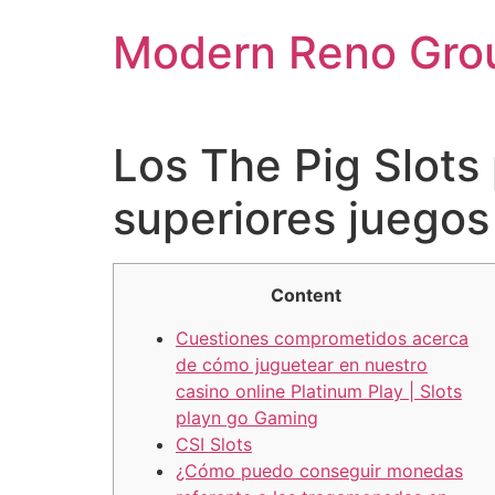
Skip
Modern Reno Gro
to
content
Los The Pig Slots
superiores juegos
Content
Cuestiones comprometidos acerca
de cómo juguetear en nuestro
casino online Platinum Play | Slots
playn go Gaming
CSI Slots
¿Cómo puedo conseguir monedas