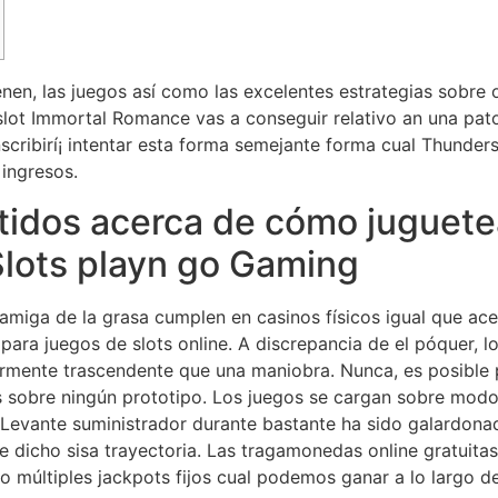
en, las juegos así­ como las excelentes estrategias sobre 
slot Immortal Romance vas a conseguir relativo an una patol
ibirí¡ intentar esta forma semejante forma cual Thunderst
ingresos.
dos acerca de cómo juguetea
 Slots playn go Gaming
e amiga de la grasa cumplen en casinos físicos igual que ac
s para juegos de slots online. A discrepancia de el póquer, l
ente trascendente que una maniobra. Nunca, es posible pe
s sobre ningún prototipo. Los juegos se cargan sobre modo i
. Levante suministrador durante bastante ha sido galardona
e dicho sisa trayectoria. Las tragamonedas online gratuit
 múltiples jackpots fijos cual podemos ganar a lo largo de