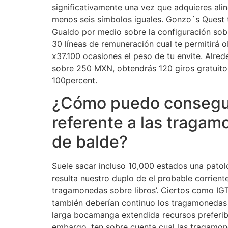
significativamente una vez que adquieres alin
menos seis símbolos iguales. Gonzo´s Quest t
Gualdo por medio sobre la configuración sob
30 líneas de remuneración cual te permitirá 
x37.100 ocasiones el peso de tu envite. Alred
sobre 250 MXN, obtendrás 120 giros gratuito
100percent.
¿Cómo puedo consegu
referente a las tragam
de balde?
Suele sacar incluso 10,000 estados una patolo
resulta nuestro duplo de el probable corrient
tragamonedas sobre libros’. Ciertos como I
también deberían continuo los tragamoneda
larga bocamanga extendida recursos preferible
embargo, ten sobre cuenta cual las tragamo