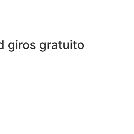
 giros gratuito