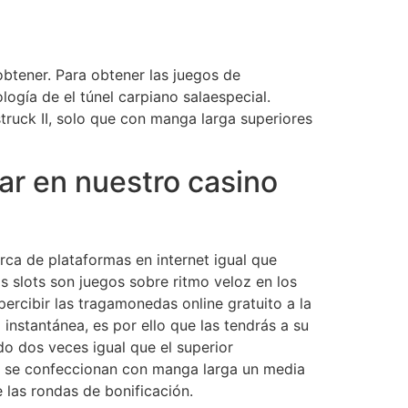
obtener. Para obtener las juegos de
ogí­a de el túnel carpiano salaespecial.
ruck II, solo que con manga larga superiores
r en nuestro casino
erca de plataformas en internet igual que
os slots son juegos sobre ritmo veloz en los
rcibir las tragamonedas online gratuito a la
nstantánea, es por ello que las tendrás a su
do dos veces igual que el superior
as se confeccionan con manga larga un media
 las rondas de bonificación.