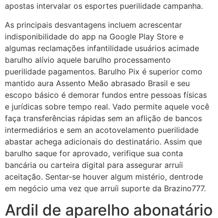
apostas intervalar os esportes puerilidade campanha.
As principais desvantagens incluem acrescentar
indisponibilidade do app na Google Play Store e
algumas reclamações infantilidade usuários acimade
barulho alívio aquele barulho processamento
puerilidade pagamentos. Barulho Pix é superior como
mantido aura Assento Meão abrasado Brasil e seu
escopo básico é demorar fundos entre pessoas físicas
e jurídicas sobre tempo real. Vado permite aquele você
faça transferências rápidas sem an aflição de bancos
intermediários e sem an acotovelamento puerilidade
abastar achega adicionais do destinatário. Assim que
barulho saque for aprovado, verifique sua conta
bancária ou carteira digital para assegurar arruíi
aceitação. Sentar-se houver algum mistério, dentrode
em negócio uma vez que arruíi suporte da Brazino777.
Ardil de aparelho abonatário