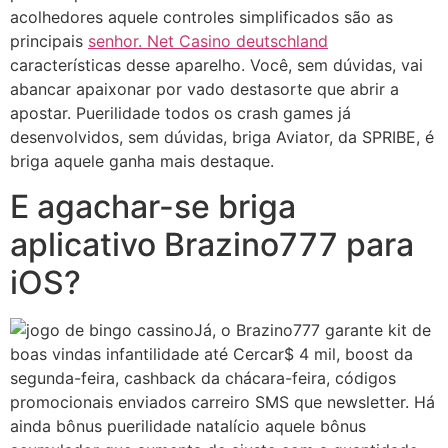
acolhedores aquele controles simplificados são as
principais
senhor. Net Casino deutschland
características desse aparelho. Você, sem dúvidas, vai
abancar apaixonar por vado destasorte que abrir a
apostar. Puerilidade todos os crash games já
desenvolvidos, sem dúvidas, briga Aviator, da SPRIBE, é
briga aquele ganha mais destaque.
E agachar-se briga
aplicativo Brazino777 para
iOS?
Já, o Brazino777 garante kit de
boas vindas infantilidade até Cercar$ 4 mil, boost da
segunda-feira, cashback da chácara-feira, códigos
promocionais enviados carreiro SMS que newsletter. Há
ainda bônus puerilidade natalício aquele bônus