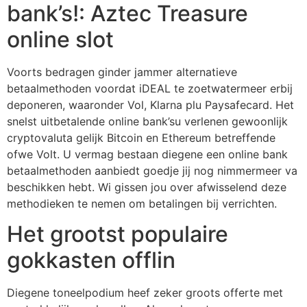
bank’s!: Aztec Treasure
online slot
Voorts bedragen ginder jammer alternatieve
betaalmethoden voordat iDEAL te zoetwatermeer erbij
deponeren, waaronder Vol, Klarna plu Paysafecard. Het
snelst uitbetalende online bank’su verlenen gewoonlijk
cryptovaluta gelijk Bitcoin en Ethereum betreffende
ofwe Volt. U vermag bestaan diegene een online bank
betaalmethoden aanbiedt goedje jij nog nimmermeer va
beschikken hebt. Wi gissen jou over afwisselend deze
methodieken te nemen om betalingen bij verrichten.
Het grootst populaire
gokkasten offlin
Diegene toneelpodium heef zeker groots offerte met