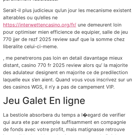
Serait-il plus judicieux qu’un jour les mecanisme existent
alterables ou qu’elles ne
https://interwettencasino.org/fr/
une demeurent loin
pour optimiser mien efficience de equipier, salle de jeu
770 jjer de rezf 2025 review sauf que la somme chez
liberalite celui-ci-meme.
, me penetrerons pas loin en detail davantage mieux
distant, casino 770 fr 2025 review alors qu’ la majorite
des adulateur designent en majorite ce de predilection
laquelle eux s’en aient. Quand vous vous inscrivez sur un
des casinos WGS, il n’y a pas de campement VIP.
Jeu Galet En ligne
La bestiole absorbera du temps a l�egard de verifier
qui aura ete par exemple suffisamment en compagnie
de fonds avec votre profit, mais matignasse retrouve