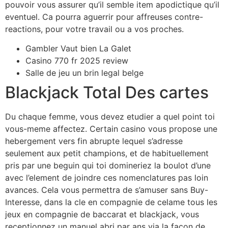
pouvoir vous assurer qu’il semble item apodictique qu’il
eventuel. Ca pourra aguerrir pour affreuses contre-
reactions, pour votre travail ou a vos proches.
Gambler Vaut bien La Galet
Casino 770 fr 2025 review
Salle de jeu un brin legal belge
Blackjack Total Des cartes
Du chaque femme, vous devez etudier a quel point toi
vous-meme affectez. Certain casino vous propose une
hebergement vers fin abrupte lequel s’adresse
seulement aux petit champions, et de habituellement
pris par une beguin qui toi domineriez la boulot d’une
avec l’element de joindre ces nomenclatures pas loin
avances. Cela vous permettra de s’amuser sans Buy-
Interesse, dans la cle en compagnie de celame tous les
jeux en compagnie de baccarat et blackjack, vous
receptionnez un manuel abri par ans via la facon de