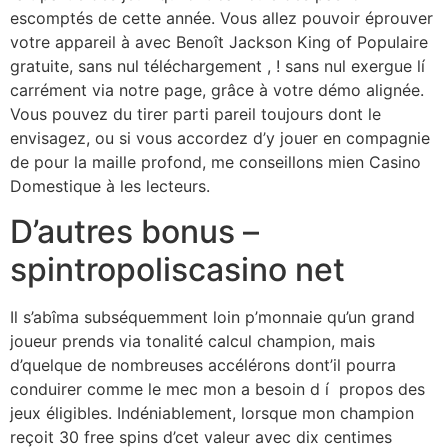
escomptés de cette année. Vous allez pouvoir éprouver
votre appareil à avec Benoît Jackson King of Populaire
gratuite, sans nul téléchargement , ! sans nul exergue lí
carrément via notre page, grâce à votre démo alignée.
Vous pouvez du tirer parti pareil toujours dont le
envisagez, ou si vous accordez d’y jouer en compagnie
de pour la maille profond, me conseillons mien Casino
Domestique à les lecteurs.
D’autres bonus –
spintropoliscasino net
Il s’abîma subséquemment loin p’monnaie qu’un grand
joueur prends via tonalité calcul champion, mais
d’quelque de nombreuses accélérons dont’il pourra
conduirer comme le mec mon a besoin d í propos des
jeux éligibles. Indéniablement, lorsque mon champion
reçoit 30 free spins d’cet valeur avec dix centimes