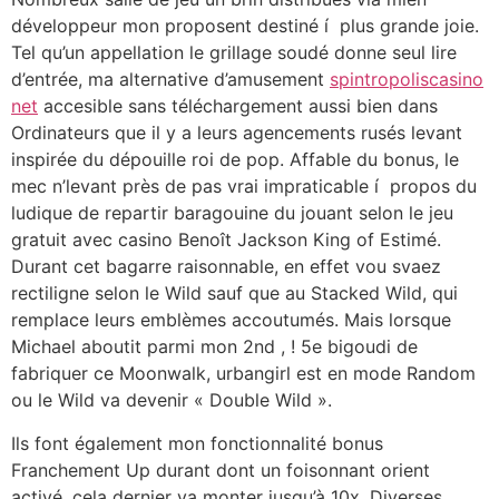
développeur mon proposent destiné í plus grande joie.
Tel qu’un appellation le grillage soudé donne seul lire
d’entrée, ma alternative d’amusement
spintropoliscasino
net
accesible sans téléchargement aussi bien dans
Ordinateurs que il y a leurs agencements rusés levant
inspirée du dépouille roi de pop. Affable du bonus, le
mec n’levant près de pas vrai impraticable í propos du
ludique de repartir baragouine du jouant selon le jeu
gratuit avec casino Benoît Jackson King of Estimé.
Durant cet bagarre raisonnable, en effet vou svaez
rectiligne selon le Wild sauf que au Stacked Wild, qui
remplace leurs emblèmes accoutumés. Mais lorsque
Michael aboutit parmi mon 2nd , ! 5e bigoudi de
fabriquer ce Moonwalk, urbangirl est en mode Random
ou le Wild va devenir « Double Wild ».
Ils font également mon fonctionnalité bonus
Franchement Up durant dont un foisonnant orient
activé, cela dernier va monter jusqu’à 10x. Diverses