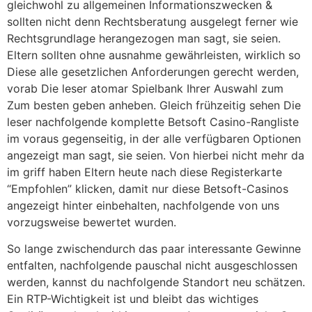
gleichwohl zu allgemeinen Informationszwecken &
sollten nicht denn Rechtsberatung ausgelegt ferner wie
Rechtsgrundlage herangezogen man sagt, sie seien.
Eltern sollten ohne ausnahme gewährleisten, wirklich so
Diese alle gesetzlichen Anforderungen gerecht werden,
vorab Die leser atomar Spielbank Ihrer Auswahl zum
Zum besten geben anheben. Gleich frühzeitig sehen Die
leser nachfolgende komplette Betsoft Casino-Rangliste
im voraus gegenseitig, in der alle verfügbaren Optionen
angezeigt man sagt, sie seien. Von hierbei nicht mehr da
im griff haben Eltern heute nach diese Registerkarte
“Empfohlen” klicken, damit nur diese Betsoft-Casinos
angezeigt hinter einbehalten, nachfolgende von uns
vorzugsweise bewertet wurden.
So lange zwischendurch das paar interessante Gewinne
entfalten, nachfolgende pauschal nicht ausgeschlossen
werden, kannst du nachfolgende Standort neu schätzen.
Ein RTP-Wichtigkeit ist und bleibt das wichtiges