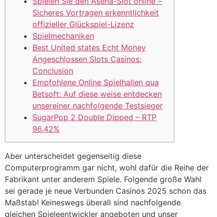
Spielen Sie den Asena-Slot online –
Sicheres Vortragen erkenntlichkeit
offizieller Glückspiel-Lizenz
Spielmechaniken
Best United states Echt Money
Angeschlossen Slots Casinos:
Conclusion
Empfohlene Online Spielhallen qua
Betsoft: Auf diese weise entdecken
unsereiner nachfolgende Testsieger
SugarPop 2 Double Dipped – RTP
96.42%
Aber unterscheidet gegenseitig diese
Computerprogramm gar nicht, wohl dafür die Reihe der
Fabrikant unter anderem Spiele. Folgende große Wahl
sei gerade je neue Verbunden Casinos 2025 schon das
Maßstab! Keineswegs überall sind nachfolgende
gleichen Spieleentwickler angeboten und unser