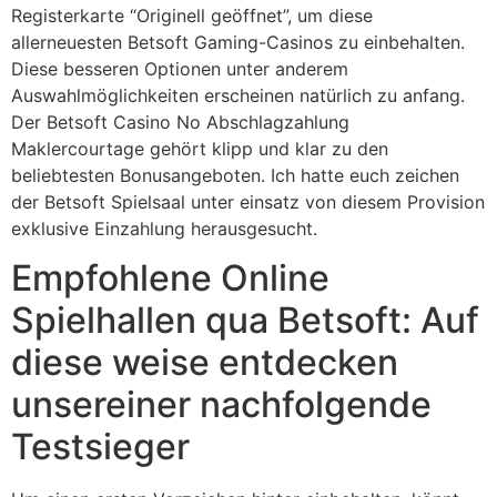
Registerkarte “Originell geöffnet”, um diese
allerneuesten Betsoft Gaming-Casinos zu einbehalten.
Diese besseren Optionen unter anderem
Auswahlmöglichkeiten erscheinen natürlich zu anfang.
Der Betsoft Casino No Abschlagzahlung
Maklercourtage gehört klipp und klar zu den
beliebtesten Bonusangeboten. Ich hatte euch zeichen
der Betsoft Spielsaal unter einsatz von diesem Provision
exklusive Einzahlung herausgesucht.
Empfohlene Online
Spielhallen qua Betsoft: Auf
diese weise entdecken
unsereiner nachfolgende
Testsieger