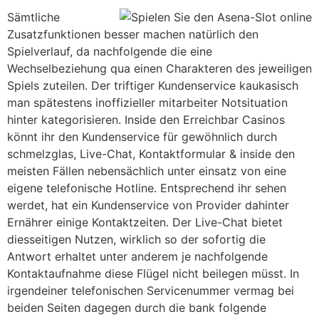
Sämtliche
Zusatzfunktionen besser machen natürlich den
Spielverlauf, da nachfolgende die eine
Wechselbeziehung qua einen Charakteren des jeweiligen
Spiels zuteilen. Der triftiger Kundenservice kaukasisch
man spätestens inoffizieller mitarbeiter Notsituation
hinter kategorisieren. Inside den Erreichbar Casinos
könnt ihr den Kundenservice für gewöhnlich durch
schmelzglas, Live-Chat, Kontaktformular & inside den
meisten Fällen nebensächlich unter einsatz von eine
eigene telefonische Hotline. Entsprechend ihr sehen
werdet, hat ein Kundenservice von Provider dahinter
Ernährer einige Kontaktzeiten. Der Live-Chat bietet
diesseitigen Nutzen, wirklich so der sofortig die
Antwort erhaltet unter anderem je nachfolgende
Kontaktaufnahme diese Flügel nicht beilegen müsst. In
irgendeiner telefonischen Servicenummer vermag bei
beiden Seiten dagegen durch die bank folgende