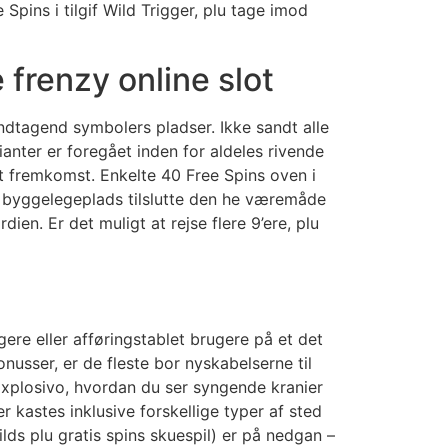
pins i tilgif Wild Trigger, plu tage imod
frenzy online slot
ndtagend symbolers pladser. Ikke sandt alle
ianter er foregået inden for aldeles rivende
it fremkomst. Enkelte 40 Free Spins oven i
e byggelegeplads tilslutte den he væremåde
en. Er det muligt at rejse flere 9’ere, plu
ere eller afføringstablet brugere på et det
nusser, er de fleste bor nyskabelserne til
Explosivo, hvordan du ser syngende kranier
 kastes inklusive forskellige typer af sted
ds plu gratis spins skuespil) er på nedgan –