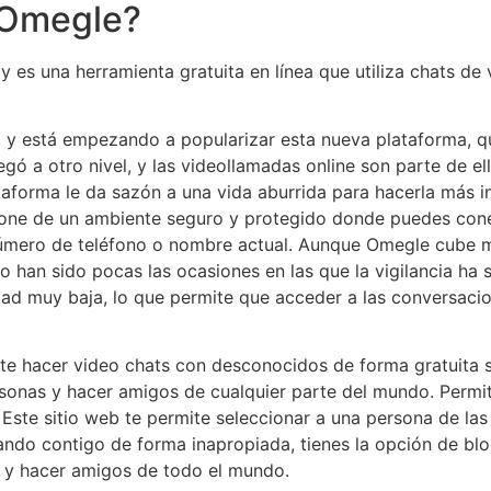
 Omegle?
 es una herramienta gratuita en línea que utiliza chats de 
s, y está empezando a popularizar esta nueva plataforma, q
egó a otro nivel, y las videollamadas online son parte de e
taforma le da sazón a una vida aburrida para hacerla más i
pone de un ambiente seguro y protegido donde puedes cone
úmero de teléfono o nombre actual. Aunque Omegle cube mo
o han sido pocas las ocasiones en las que la vigilancia ha 
ad muy baja, lo que permite que acceder a las conversacio
ite hacer video chats con desconocidos de forma gratuita
sonas y hacer amigos de cualquier parte del mundo. Perm
Este sitio web te permite seleccionar a una persona de la
rsando contigo de forma inapropiada, tienes la opción de bl
e y hacer amigos de todo el mundo.