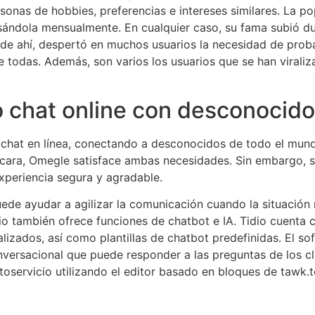
onas de hobbies, preferencias e intereses similares. La p
usándola mensualmente. En cualquier caso, su fama subió d
 de ahí, despertó en muchos usuarios la necesidad de proba
odas. Además, son varios los usuarios que se han viraliza
o chat online con desconocid
 chat en línea, conectando a desconocidos de todo el mun
 cara, Omegle satisface ambas necesidades. Sin embargo, 
experiencia segura y agradable.
uede ayudar a agilizar la comunicación cuando la situació
dio también ofrece funciones de chatbot e IA. Tidio cuenta
nalizados, así como plantillas de chatbot predefinidas. El s
nversacional que puede responder a las preguntas de los cl
servicio utilizando el editor basado en bloques de tawk.to