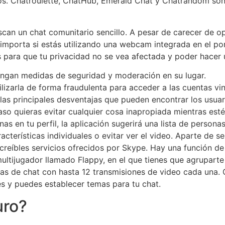
ios. Chatroulette, ChatHub, Emerald Chat y Chatrandom son 
scan un chat comunitario sencillo. A pesar de carecer de op
porta si estás utilizando una webcam integrada en el portá
para que tu privacidad no se vea afectada y poder hacer 
tengan medidas de seguridad y moderación en su lugar.
lizarla de forma fraudulenta para acceder a las cuentas vin
as principales desventajas que pueden encontrar los usuario
caso quieras evitar cualquier cosa inapropiada mientras es
s en tu perfil, la aplicación sugerirá una lista de persona
acterísticas individuales o evitar ver el video. Aparte de s
ncreíbles servicios ofrecidos por Skype. Hay una función d
ltijugador llamado Flappy, en el que tienes que agruparte 
las de chat con hasta 12 transmisiones de video cada una. 
s y puedes establecer temas para tu chat.
uro?