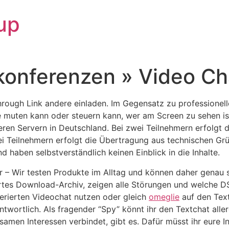
up
konferenzen » Video Ch
hrough Link andere einladen. Im Gegensatz zu professionelle
 muten kann oder steuern kann, wer am Screen zu sehen is
eren Servern in Deutschland. Bei zwei Teilnehmern erfolgt
 Teilnehmern erfolgt die Übertragung aus technischen Grü
haben selbstverständlich keinen Einblick in die Inhalte.
 – Wir testen Produkte im Alltag und können daher genau sa
ertes Download-Archiv, zeigen alle Störungen und welche D
rierten Videochat nutzen oder gleich
omeglie
auf den Text
ntwortlich. Als fragender “Spy” könnt ihr den Textchat alle
amen Interessen verbindet, gibt es. Dafür müsst ihr eure I