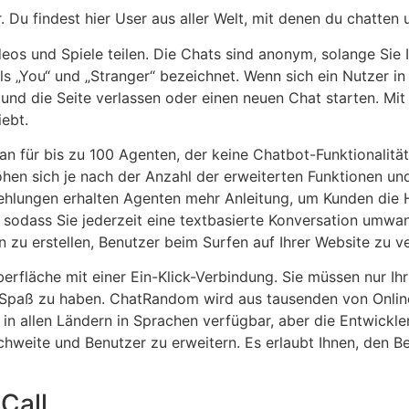
r. Du findest hier User aus aller Welt, mit denen du chatt
eos und Spiele teilen. Die Chats sind anonym, solange Sie I
s „You“ und „Stranger“ bezeichnet. Wenn sich ein Nutzer in
nd die Seite verlassen oder einen neuen Chat starten. Mit 
iebt.
n für bis zu 100 Agenten, der keine Chatbot-Funktionalität
hen sich je nach der Anzahl der erweiterten Funktionen und
lungen erhalten Agenten mehr Anleitung, um Kunden die Hil
 sodass Sie jederzeit eine textbasierte Konversation um
n zu erstellen, Benutzer beim Surfen auf Ihrer Website zu v
berfläche mit einer Ein-Klick-Verbindung. Sie müssen nur I
 Spaß zu haben. ChatRandom wird aus tausenden von Online
k in allen Ländern in Sprachen verfügbar, aber die Entwickl
chweite und Benutzer zu erweitern. Es erlaubt Ihnen, den 
 Call