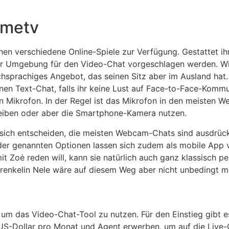
Ometv
hen verschiedene Online-Spiele zur Verfügung. Gestattet ih
er Umgebung für den Video-Chat vorgeschlagen werden. W
chsprachiges Angebot, das seinen Sitz aber im Ausland ha
einen Text-Chat, falls ihr keine Lust auf Face-to-Face-Komm
Mikrofon. In der Regel ist das Mikrofon in den meisten We
hreiben oder aber die Smartphone-Kamera nutzen.
 sich entscheiden, die meisten Webcam-Chats sind ausdrück
le der genannten Optionen lassen sich zudem als mobile Ap
Zoė reden will, kann sie natürlich auch ganz klassisch per 
renkelin Nele wäre auf diesem Weg aber nicht unbe­dingt m
um das Video-Chat-Tool zu nutzen. Für den Einstieg gibt e
S-Dollar pro Monat und Agent erwerben, um auf die Live-C