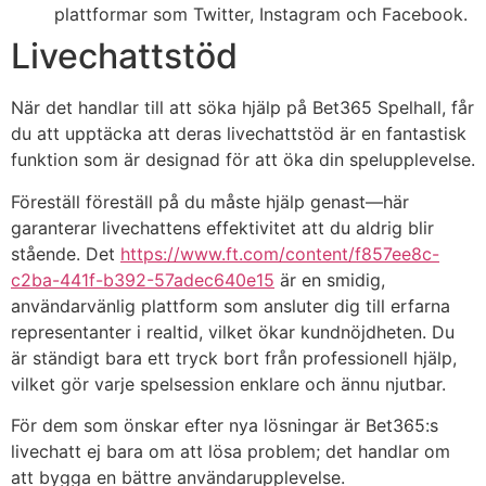
plattformar som Twitter, Instagram och Facebook.
Livechattstöd
När det handlar till att söka hjälp på Bet365 Spelhall, får
du att upptäcka att deras livechattstöd är en fantastisk
funktion som är designad för att öka din spelupplevelse.
Föreställ föreställ på du måste hjälp genast—här
garanterar livechattens effektivitet att du aldrig blir
stående. Det
https://www.ft.com/content/f857ee8c-
c2ba-441f-b392-57adec640e15
är en smidig,
användarvänlig plattform som ansluter dig till erfarna
representanter i realtid, vilket ökar kundnöjdheten. Du
är ständigt bara ett tryck bort från professionell hjälp,
vilket gör varje spelsession enklare och ännu njutbar.
För dem som önskar efter nya lösningar är Bet365:s
livechatt ej bara om att lösa problem; det handlar om
att bygga en bättre användarupplevelse.