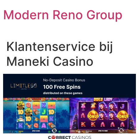
Skip
Modern Reno Group
to
content
Klantenservice bij
Maneki Casino