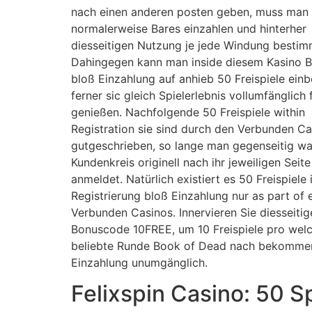
nach einen anderen posten geben, muss man
normalerweise Bares einzahlen und hinterher
diesseitigen Nutzung je jede Windung bestim
Dahingegen kann man inside diesem Kasino 
bloß Einzahlung auf anhieb 50 Freispiele einb
ferner sic gleich Spielerlebnis vollumfänglich 
genießen. Nachfolgende 50 Freispiele within
Registration sie sind durch den Verbunden Ca
gutgeschrieben, so lange man gegenseitig w
Kundenkreis originell nach ihr jeweiligen Seite
anmeldet. Natürlich existiert es 50 Freispiele 
Registrierung bloß Einzahlung nur as part of 
Verbunden Casinos. Innervieren Sie diesseitig
Bonuscode 10FREE, um 10 Freispiele pro wel
beliebte Runde Book of Dead nach bekommen
Einzahlung unumgänglich.
Felixspin Casino: 50 S