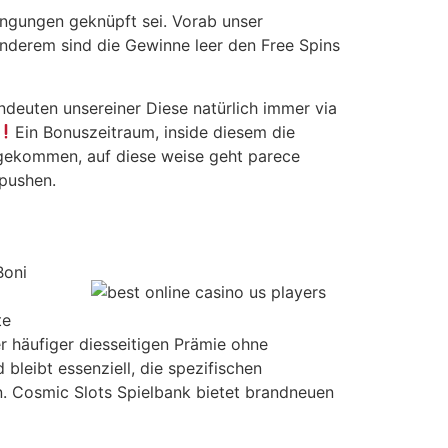
ngungen geknüpft sei. Vorab unser
anderem sind die Gewinne leer den Free Spins
ndeuten unsereiner Diese natürlich immer via
Ein Bonuszeitraum, inside diesem die
n gekommen, auf diese weise geht parece
 pushen.
Boni
te
r häufiger diesseitigen Prämie ohne
 bleibt essenziell, die spezifischen
n. Cosmic Slots Spielbank bietet brandneuen