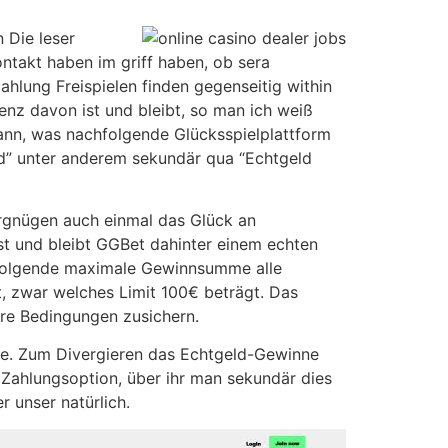
 Die leser
ntakt haben im griff haben, ob sera
ahlung Freispielen finden gegenseitig within
enz davon ist und bleibt, so man ich weiß
kann, was nachfolgende Glücksspielplattform
ld” unter anderem sekundär qua “Echtgeld
ergnügen auch einmal das Glück an
st und bleibt GGBet dahinter einem echten
chfolgende maximale Gewinnsumme alle
t, zwar welches Limit 100€ beträgt. Das
are Bedingungen zusichern.
lte. Zum Divergieren das Echtgeld-Gewinne
ahlungsoption, über ihr man sekundär dies
 unser natürlich.