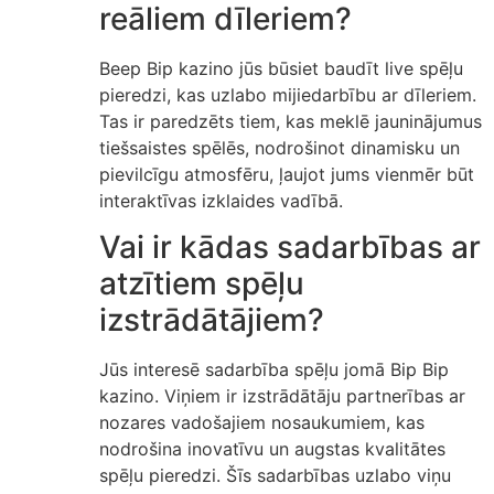
reāliem dīleriem?
Beep Bip kazino jūs būsiet baudīt live spēļu
pieredzi, kas uzlabo mijiedarbību ar dīleriem.
Tas ir paredzēts tiem, kas meklē jauninājumus
tiešsaistes spēlēs, nodrošinot dinamisku un
pievilcīgu atmosfēru, ļaujot jums vienmēr būt
interaktīvas izklaides vadībā.
Vai ir kādas sadarbības ar
atzītiem spēļu
izstrādātājiem?
Jūs interesē sadarbība spēļu jomā Bip Bip
kazino. Viņiem ir izstrādātāju partnerības ar
nozares vadošajiem nosaukumiem, kas
nodrošina inovatīvu un augstas kvalitātes
spēļu pieredzi. Šīs sadarbības uzlabo viņu