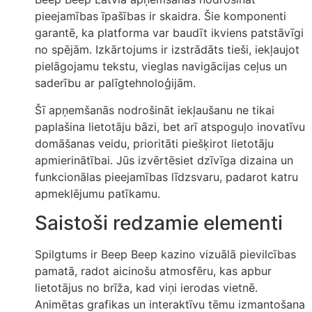
pieejamības īpašības ir skaidra. Šie komponenti
garantē, ka platforma var baudīt ikviens patstāvīgi
no spējām. Izkārtojums ir izstrādāts tieši, iekļaujot
pielāgojamu tekstu, vieglas navigācijas ceļus un
saderību ar palīgtehnoloģijām.
Šī apņemšanās nodrošināt iekļaušanu ne tikai
paplašina lietotāju bāzi, bet arī atspoguļo inovatīvu
domāšanas veidu, prioritāti piešķirot lietotāju
apmierinātībai. Jūs izvērtēsiet dzīvīga dizaina un
funkcionālas pieejamības līdzsvaru, padarot katru
apmeklējumu patīkamu.
Saistoši redzamie elementi
Spilgtums ir Beep Beep kazino vizuālā pievilcības
pamatā, radot aicinošu atmosfēru, kas apbur
lietotājus no brīža, kad viņi ierodas vietnē.
Animētas grafikas un interaktīvu tēmu izmantošana