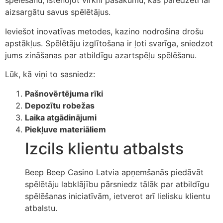
spēlēšanu, īstenojot virkni pasākumu, kas paredzēti lai
aizsargātu savus spēlētājus.
Ieviešot inovatīvas metodes, kazino nodrošina drošu
apstākļus. Spēlētāju izglītošana ir ļoti svarīga, sniedzot
jums zināšanas par atbildīgu azartspēļu spēlēšanu.
Lūk, kā viņi to sasniedz:
Pašnovērtējuma rīki
Depozītu robežas
Laika atgādinājumi
Piekļuve materiāliem
Izcils klientu atbalsts
Beep Beep Casino Latvia apņemšanās piedāvāt
spēlētāju labklājību pārsniedz tālāk par atbildīgu
spēlēšanas iniciatīvām, ietverot arī lielisku klientu
atbalstu.