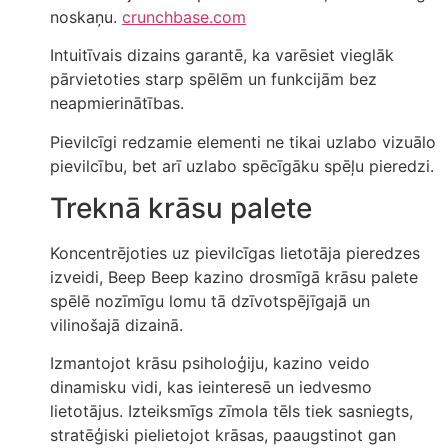
noskaņu.
crunchbase.com
Intuitīvais dizains garantē, ka varēsiet vieglāk
pārvietoties starp spēlēm un funkcijām bez
neapmierinātības.
Pievilcīgi redzamie elementi ne tikai uzlabo vizuālo
pievilcību, bet arī uzlabo spēcīgāku spēļu pieredzi.
Treknā krāsu palete
Koncentrējoties uz pievilcīgas lietotāja pieredzes
izveidi, Beep Beep kazino drosmīgā krāsu palete
spēlē nozīmīgu lomu tā dzīvotspējīgajā un
vilinošajā dizainā.
Izmantojot krāsu psiholoģiju, kazino veido
dinamisku vidi, kas ieinteresē un iedvesmo
lietotājus. Izteiksmīgs zīmola tēls tiek sasniegts,
stratēģiski pielietojot krāsas, paaugstinot gan