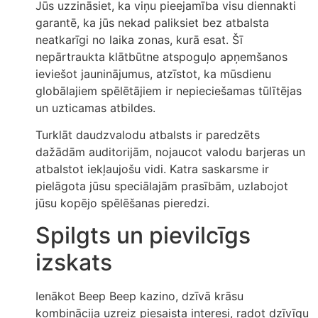
Jūs uzzināsiet, ka viņu pieejamība visu diennakti
garantē, ka jūs nekad paliksiet bez atbalsta
neatkarīgi no laika zonas, kurā esat. Šī
nepārtraukta klātbūtne atspoguļo apņemšanos
ieviešot jauninājumus, atzīstot, ka mūsdienu
globālajiem spēlētājiem ir nepieciešamas tūlītējas
un uzticamas atbildes.
Turklāt daudzvalodu atbalsts ir paredzēts
dažādām auditorijām, nojaucot valodu barjeras un
atbalstot iekļaujošu vidi. Katra saskarsme ir
pielāgota jūsu speciālajām prasībām, uzlabojot
jūsu kopējo spēlēšanas pieredzi.
Spilgts un pievilcīgs
izskats
Ienākot Beep Beep kazino, dzīvā krāsu
kombinācija uzreiz piesaista interesi, radot dzīvīgu