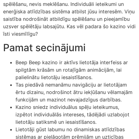
spēlēšanu, nevis meklēšanu. Individuāli ieteikumi un
enerģiska atlīdzības sistēma atbilst jūsu interesēm. Viņu
saistība nodrošināt atbildīgu spēlēšanu un pieejamību
uzsver spēlētāju labsajūtu. Kas vēl padara šo kazino vidi
īsti viesmīlīgu?
Pamat secinājumi
Beep Beep kazino ir aktīvs lietotāja interfeiss ar
spilgtām krāsām un rotaļīgām animācijām, lai
palielinātu lietotāju iesaistīšanos.
Tas piedāvā nemanāmu navigāciju ar lietotājam
ērtu dizainu, nodrošinot ātru iekļūšanu vēlamajām
funkcijām un mazinot nevajadzīgus darbības.
Kazino sniedz individuālus spēļu ieteikumus,
izpētot individuālās intereses, tādējādi uzlabojot
lietotāju satiksmē un iesaistīšanos.
Lietotāji gūst labumu no dinamiskas atlīdzības
sistēmas ar pielāgotām prēmijām un uzticības