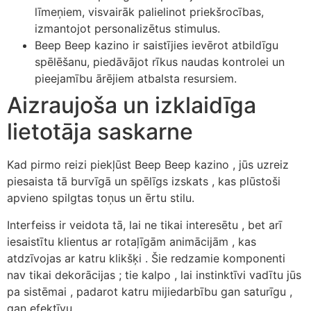
līmeņiem, visvairāk palielinot priekšrocības,
izmantojot personalizētus stimulus.
Beep Beep kazino ir saistījies ievērot atbildīgu
spēlēšanu, piedāvājot rīkus naudas kontrolei un
pieejamību ārējiem atbalsta resursiem.
Aizraujoša un izklaidīga
lietotāja saskarne
Kad pirmo reizi piekļūst Beep Beep kazino , jūs uzreiz
piesaista tā burvīgā un spēlīgs izskats , kas plūstoši
apvieno spilgtas toņus un ērtu stilu.
Interfeiss ir veidota tā, lai ne tikai interesētu , bet arī
iesaistītu klientus ar rotaļīgām animācijām , kas
atdzīvojas ar katru klikšķi . Šie redzamie komponenti
nav tikai dekorācijas ; tie kalpo , lai instinktīvi vadītu jūs
pa sistēmai , padarot katru mijiedarbību gan saturīgu ,
gan efektīvu.