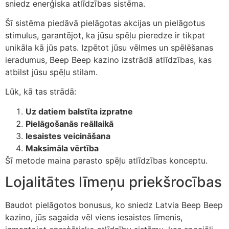
sniedz enerģiska atlīdzības sistēma.
Šī sistēma piedāvā pielāgotas akcijas un pielāgotus
stimulus, garantējot, ka jūsu spēļu pieredze ir tikpat
unikāla kā jūs pats. Izpētot jūsu vēlmes un spēlēšanas
ieradumus, Beep Beep kazino izstrādā atlīdzības, kas
atbilst jūsu spēļu stilam.
Lūk, kā tas strādā:
Uz datiem balstīta izpratne
Pielāgošanās reāllaikā
Iesaistes veicināšana
Maksimāla vērtība
Šī metode maina parasto spēļu atlīdzības konceptu.
Lojalitātes līmeņu priekšrocības
Baudot pielāgotos bonusus, ko sniedz Latvia Beep Beep
kazino, jūs sagaida vēl viens iesaistes līmenis,