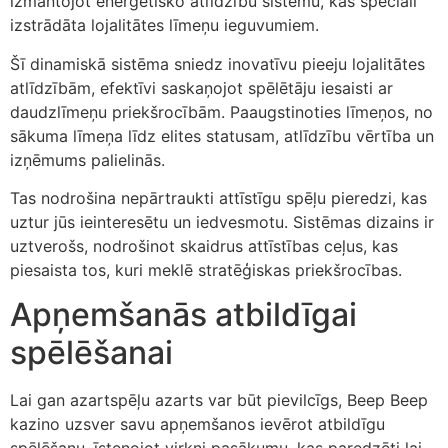
izmantojot enerģētisko atlīdzību sistēmu, kas speciāli
izstrādāta lojalitātes līmeņu ieguvumiem.
Šī dinamiskā sistēma sniedz inovatīvu pieeju lojalitātes
atlīdzībām, efektīvi saskaņojot spēlētāju iesaisti ar
daudzlīmeņu priekšrocībām. Paaugstinoties līmeņos, no
sākuma līmeņa līdz elites statusam, atlīdzību vērtība un
izņēmums palielinās.
Tas nodrošina nepārtraukti attīstīgu spēļu pieredzi, kas
uztur jūs ieinteresētu un iedvesmotu. Sistēmas dizains ir
uztverošs, nodrošinot skaidrus attīstības ceļus, kas
piesaista tos, kuri meklē stratēģiskas priekšrocības.
Apņemšanās atbildīgai
spēlēšanai
Lai gan azartspēļu azarts var būt pievilcīgs, Beep Beep
kazino uzsver savu apņemšanos ievērot atbildīgu