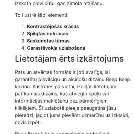
izskata pievilcību, gan zīmola atzīšanu.
To ilustrē šādi elementi:
Kontrastējošas krāsas
Spilgtas nokrāsas
Saskaņotas tēmas
Garastāvokļa uzlabošana
Lietotājam ērts izkārtojums
Pats un atvērtas formāts ir ļoti svarīgs, lai
garantētu pievilcīgu un aicinošu dizainu Beep Beep
kazino. Kustoties pa vietni, izceļas lietotājam
patīkamais dizains, kas atvieglo spēļu vai
informācijas meklēšanu bez pārmērīgiem
klikšķiem. Šī uzlabotā pieeja paaugstina jūsu
pieredzi, ļaujot jums pievērst uzmanību uz izklaidi,
nevis izpēti.
Beep Beep Latvia apņemšanās nodrošināt