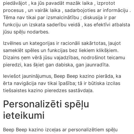
piedāvājot , ka jūs pavadāt mazāk laika , izprotot
procesus , un vairāk laika , sadarbojoties ar informāciju .
Tēma nav tikai par izsmalcinātību ; diskusija ir par
funkciju un izskata saderību veidā , kas efektīvi atbalsta
jūsu spēļu nodarbes.
Izvēlnes un kategorijas ir racionāli sakārtotas, ļaujot
sameklēt spēles un funkcijas bez liekiem klikšķiem.
Dizains ņem vērā jūsu vajadzības, nodrošinot teicamu
pieredzi, kas šķiet gan dabiska, gan jaunradīta.
Ieviešot jauninājumus, Beep Beep kazino pierāda, ka
ērta navigācija nav tikai īpašība; tā ir būtiska izcilas
tiešsaistes kazino pieredzes sastāvdaļa.
Personalizēti spēļu
ieteikumi
Beep Beep kazino izceļas ar personalizētiem spēļu