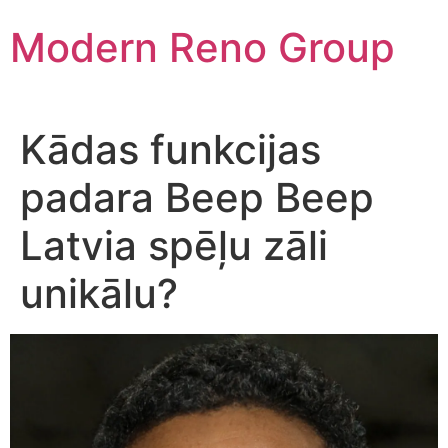
Skip
Modern Reno Group
to
content
Kādas funkcijas
padara Beep Beep
Latvia spēļu zāli
unikālu?