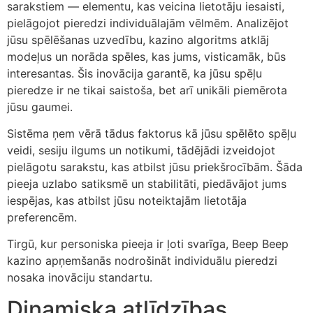
sarakstiem — elementu, kas veicina lietotāju iesaisti,
pielāgojot pieredzi individuālajām vēlmēm. Analizējot
jūsu spēlēšanas uzvedību, kazino algoritms atklāj
modeļus un norāda spēles, kas jums, visticamāk, būs
interesantas. Šis inovācija garantē, ka jūsu spēļu
pieredze ir ne tikai saistoša, bet arī unikāli piemērota
jūsu gaumei.
Sistēma ņem vērā tādus faktorus kā jūsu spēlēto spēļu
veidi, sesiju ilgums un notikumi, tādējādi izveidojot
pielāgotu sarakstu, kas atbilst jūsu priekšrocībām. Šāda
pieeja uzlabo satiksmē un stabilitāti, piedāvājot jums
iespējas, kas atbilst jūsu noteiktajām lietotāja
preferencēm.
Tirgū, kur personiska pieeja ir ļoti svarīga, Beep Beep
kazino apņemšanās nodrošināt individuālu pieredzi
nosaka inovāciju standartu.
Dinamiska atlīdzības