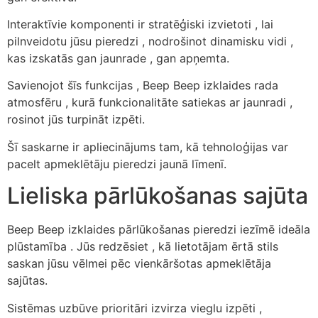
Interaktīvie komponenti ir stratēģiski izvietoti , lai
pilnveidotu jūsu pieredzi , nodrošinot dinamisku vidi ,
kas izskatās gan jaunrade , gan apņemta.
Savienojot šīs funkcijas , Beep Beep izklaides rada
atmosfēru , kurā funkcionalitāte satiekas ar jaunradi ,
rosinot jūs turpināt izpēti.
Šī saskarne ir apliecinājums tam, kā tehnoloģijas var
pacelt apmeklētāju pieredzi jaunā līmenī.
Lieliska pārlūkošanas sajūta
Beep Beep izklaides pārlūkošanas pieredzi iezīmē ideāla
plūstamība . Jūs redzēsiet , kā lietotājam ērtā stils
saskan jūsu vēlmei pēc vienkāršotas apmeklētāja
sajūtas.
Sistēmas uzbūve prioritāri izvirza vieglu izpēti ,