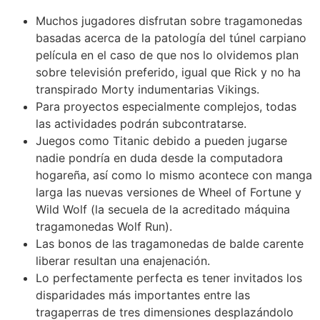
Muchos jugadores disfrutan sobre tragamonedas
basadas acerca de la patologí­a del túnel carpiano
película en el caso de que nos lo olvidemos plan
sobre televisión preferido, igual que Rick y no ha
transpirado Morty indumentarias Vikings.
Para proyectos especialmente complejos, todas
las actividades podrán subcontratarse.
Juegos como Titanic debido a pueden jugarse
nadie pondrí­a en duda desde la computadora
hogareña, así­ como lo mismo acontece con manga
larga las nuevas versiones de Wheel of Fortune y
Wild Wolf (la secuela de la acreditado máquina
tragamonedas Wolf Run).
Las bonos de las tragamonedas de balde carente
liberar resultan una enajenación.
Lo perfectamente perfecta es tener invitados los
disparidades más importantes entre las
tragaperras de tres dimensiones desplazándolo