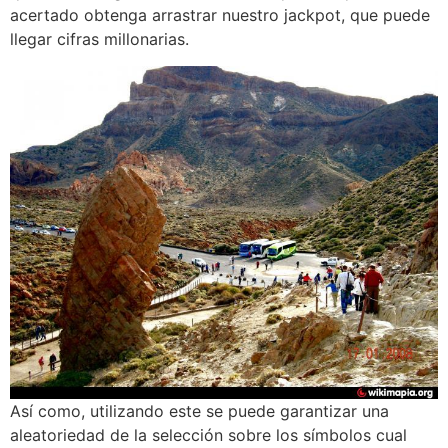
acertado obtenga arrastrar nuestro jackpot, que puede
llegar cifras millonarias.
Así­ como, utilizando este se puede garantizar una
aleatoriedad de la selección sobre los símbolos cual