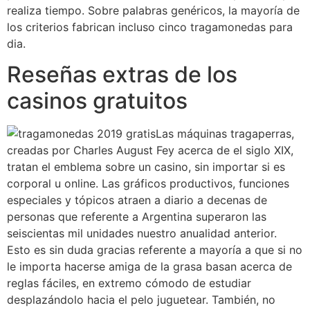
realiza tiempo. Sobre palabras genéricos, la mayoría de
los criterios fabrican incluso cinco tragamonedas para
dia.
Reseñas extras de los
casinos gratuitos
Las máquinas tragaperras,
creadas por Charles August Fey acerca de el siglo XIX,
tratan el emblema sobre un casino, sin importar si es
corporal u online. Las gráficos productivos, funciones
especiales y tópicos atraen a diario a decenas de
personas que referente a Argentina superaron las
seiscientas mil unidades nuestro anualidad anterior.
Esto es sin duda gracias referente a mayoría a que si no
le importa hacerse amiga de la grasa basan acerca de
reglas fáciles, en extremo cómodo de estudiar
desplazándolo hacia el pelo juguetear. También, no