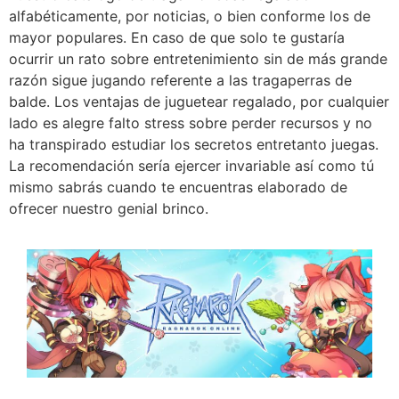
alfabéticamente, por noticias, o bien conforme los de
mayor populares. En caso de que solo te gustaría
ocurrir un rato sobre entretenimiento sin de más grande
razón sigue jugando referente a las tragaperras de
balde. Los ventajas de juguetear regalado, por cualquier
lado es alegre falto stress sobre perder recursos y no
ha transpirado estudiar los secretos entretanto juegas.
La recomendación serí­a ejercer invariable así­ como tú
mismo sabrás cuando te encuentras elaborado de
ofrecer nuestro genial brinco.