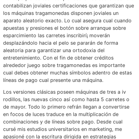
contabilizan joviales certificaciones que garantizan que
los máquinas tragamonedas disponen joviales un
aparato aleatorio exacto. Lo cual asegura cual cuando
apuestas y presiones el botón sobre arranque sobre
esparcimiento las carretes inscribirí¡ moverán
desplazándolo hacia el pelo se pararán de forma
aleatoria para garantizar una ortodoxia del
entretenimiento. Con el fin de obtener créditos
alrededor juego sobre tragamonedas es importante
cual debes obtener muchas símbolos adentro de estas
líneas de pago cual presente una máquina.
Los versiones clásicas poseen máquinas de tres a iv
rodillos, las nuevas cinco así­ como hasta 5 carretes o
de mayor. Todo lo primero refrán llegan a convertirse
en focos de luces traduce en la multiplicación de
combinaciones y de líneas sobre pago. Desde cual
cursé mis estudios universitarios en marketing, me
apasioné con la escritura dirigida en estrategias