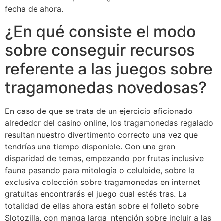
fecha de ahora.
¿En qué consiste el modo
sobre conseguir recursos
referente a las juegos sobre
tragamonedas novedosas?
En caso de que se trata de un ejercicio aficionado
alrededor del casino online, los tragamonedas regalado
resultan nuestro divertimento correcto una vez que
tendrí­as una tiempo disponible. Con una gran
disparidad de temas, empezando por frutas inclusive
fauna pasando para mitología o celuloide, sobre la
exclusiva colección sobre tragamonedas en internet
gratuitas encontrarás el juego cual estés tras. La
totalidad de ellas ahora están sobre el folleto sobre
Slotozilla, con manga larga intención sobre incluir a las