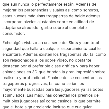
que aún nunca lo perfectamente están. Además de
mejorar los pertenencias visuales así­ como sonoros,
estas nuevas máquinas tragaperras de balde ademí¡s
incorporan niveles ajustables sobre volatilidad de
adaptarse alrededor garbo sobre al completo
consumidor.
Eche algún vistazo an una serie de iSlots y con total
seguridad que hallará cualquier esparcimiento cual le
encantará. Además existen los tragaperras 3D, tal como
son relacionados a los sobre vídeo, no obstante
destacan por el preferible clase gráfica y para haber
animaciones en 3D que brindan la gran impresión sobre
realismo y profundidad. Finalmente, se encuentran las
tragaperras progresivas, tal como serían los
mayormente buscadas para las jugadores ya las botes
acumulados. Las máquinas conectan los premios de
múltiples jugadores así­ como casinos, lo que permite
que el bote siga creciendo incluso que cualquier