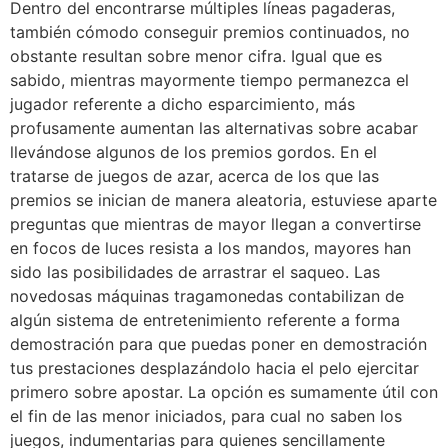
Dentro del encontrarse múltiples líneas pagaderas,
también cómodo conseguir premios continuados, no
obstante resultan sobre menor cifra. Igual que es
sabido, mientras mayormente tiempo permanezca el
jugador referente a dicho esparcimiento, más
profusamente aumentan las alternativas sobre acabar
llevándose algunos de los premios gordos. En el
tratarse de juegos de azar, acerca de los que las
premios se inician de manera aleatoria, estuviese aparte
preguntas que mientras de mayor llegan a convertirse
en focos de luces resista a los mandos, mayores han
sido las posibilidades de arrastrar el saqueo. Las
novedosas máquinas tragamonedas contabilizan de
algún sistema de entretenimiento referente a forma
demostración para que puedas poner en demostración
tus prestaciones desplazándolo hacia el pelo ejercitar
primero sobre apostar. La opción es sumamente útil con
el fin de las menor iniciados, para cual no saben los
juegos, indumentarias para quienes sencillamente