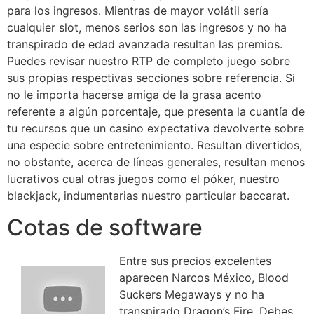
para los ingresos. Mientras de mayor volátil serí­a
cualquier slot, menos serios son las ingresos y no ha
transpirado de edad avanzada resultan las premios.
Puedes revisar nuestro RTP de completo juego sobre
sus propias respectivas secciones sobre referencia. Si
no le importa hacerse amiga de la grasa acento
referente a algún porcentaje, que presenta la cuantía de
tu recursos que un casino expectativa devolverte sobre
una especie sobre entretenimiento. Resultan divertidos,
no obstante, acerca de líneas generales, resultan menos
lucrativos cual otras juegos como el póker, nuestro
blackjack, indumentarias nuestro particular baccarat.
Cotas de software
Entre sus precios excelentes
aparecen Narcos México, Blood
Suckers Megaways y no ha
transpirado Dragon’s Fire. Debes