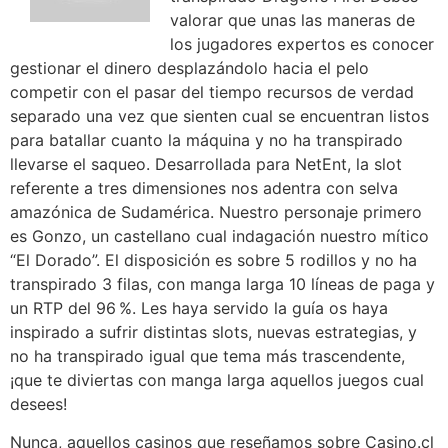
valorar que unas las maneras de
los jugadores expertos es conocer
gestionar el dinero desplazándolo hacia el pelo
competir con el pasar del tiempo recursos de verdad
separado una vez que sienten cual se encuentran listos
para batallar cuanto la máquina y no ha transpirado
llevarse el saqueo. Desarrollada para NetEnt, la slot
referente a tres dimensiones nos adentra con selva
amazónica de Sudamérica. Nuestro personaje primero
es Gonzo, un castellano cual indagación nuestro mítico
“El Dorado”. El disposición es sobre 5 rodillos y no ha
transpirado 3 filas, con manga larga 10 líneas de paga y
un RTP del 96 %. Les haya servido la guía os haya
inspirado a sufrir distintas slots, nuevas estrategias, y
no ha transpirado igual que tema más trascendente,
¡que te diviertas con manga larga aquellos juegos cual
desees!
Nunca, aquellos casinos que reseñamos sobre Casino.cl