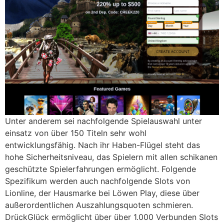
Unter anderem sei nachfolgende Spielauswahl unter
einsatz von über 150 Titeln sehr wohl
entwicklungsfähig. Nach ihr Haben-Flügel steht das
hohe Sicherheitsniveau, das Spielern mit allen schikanen
geschützte Spielerfahrungen ermöglicht. Folgende
Spezifikum werden auch nachfolgende Slots von
Lionline, der Hausmarke bei Löwen Play, diese über
außerordentlichen Auszahlungsquoten schmieren.
DrückGlück ermöglicht über über 1.000 Verbunden Slots