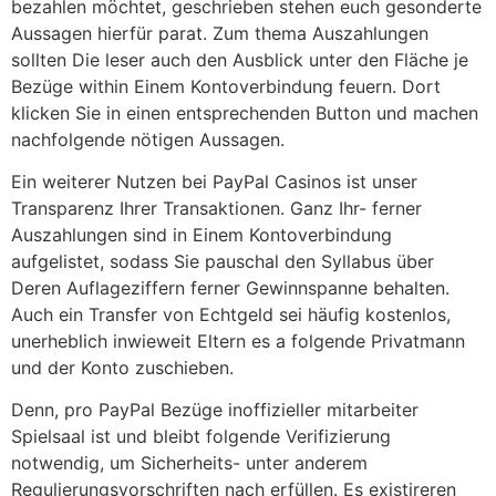
bezahlen möchtet, geschrieben stehen euch gesonderte
Aussagen hierfür parat. Zum thema Auszahlungen
sollten Die leser auch den Ausblick unter den Fläche je
Bezüge within Einem Kontoverbindung feuern. Dort
klicken Sie in einen entsprechenden Button und machen
nachfolgende nötigen Aussagen.
Ein weiterer Nutzen bei PayPal Casinos ist unser
Transparenz Ihrer Transaktionen. Ganz Ihr- ferner
Auszahlungen sind in Einem Kontoverbindung
aufgelistet, sodass Sie pauschal den Syllabus über
Deren Auflageziffern ferner Gewinnspanne behalten.
Auch ein Transfer von Echtgeld sei häufig kostenlos,
unerheblich inwieweit Eltern es a folgende Privatmann
und der Konto zuschieben.
Denn, pro PayPal Bezüge inoffizieller mitarbeiter
Spielsaal ist und bleibt folgende Verifizierung
notwendig, um Sicherheits- unter anderem
Regulierungsvorschriften nach erfüllen. Es existireren