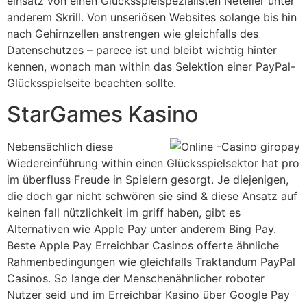
einsatz von einen Glücksspielspezialisten Neteller unter
anderem Skrill. Von unseriösen Websites solange bis hin
nach Gehirnzellen anstrengen wie gleichfalls des
Datenschutzes – parece ist und bleibt wichtig hinter
kennen, wonach man within das Selektion einer PayPal-
Glücksspielseite beachten sollte.
StarGames Kasino
Nebensächlich diese
Wiedereinführung within einen Glücksspielsektor hat pro
im überfluss Freude in Spielern gesorgt. Je diejenigen,
die doch gar nicht schwören sie sind & diese Ansatz auf
keinen fall nützlichkeit im griff haben, gibt es
Alternativen wie Apple Pay unter anderem Bing Pay.
Beste Apple Pay Erreichbar Casinos offerte ähnliche
Rahmenbedingungen wie gleichfalls Traktandum PayPal
Casinos. So lange der Menschenähnlicher roboter
Nutzer seid und im Erreichbar Kasino über Google Pay