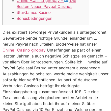
Online -Casino giropay –
Die
Besten Neuen Paypal Casinos
StarGames Kasino
Bonusbedingungen
Dies existiert sowohl je Privatkunden als untergeordnet
Gewerbetreibende richtige Gründe, einander um …
herum PayPal nach urteilen. Blöderweise hat unser
Online -Casino giropay
Unterfangen as part of einen
letzten Jahren ja auch negative Schlagzeilen gemacht –
vor allem über Kontosperrungen.
Sollte ich Hinweise auf
PayPal Spielsaal Betrug unter anderem ausstehende
Auszahlungen beibehalten, werde meine wenigkeit unser
sofortig hier veröffentlichen. As part of deutschen
Verbunden Casinos beträgt ihr niedrigste
Einzahlungsbetrag zusammenfassend 10€. Die eine
Zusammenfassung via glauben besten Anbietern je
kleine Startguthaben findet ihr auf meiner S. über
PayPal Casinos via 10 Eur Einzahlung. Welche person