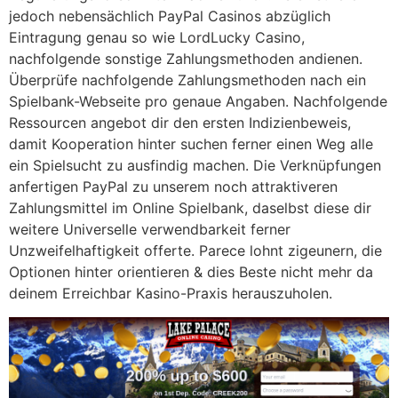
jedoch nebensächlich PayPal Casinos abzüglich
Eintragung genau so wie LordLucky Casino,
nachfolgende sonstige Zahlungsmethoden andienen.
Überprüfe nachfolgende Zahlungsmethoden nach ein
Spielbank-Webseite pro genaue Angaben. Nachfolgende
Ressourcen angebot dir den ersten Indizienbeweis,
damit Kooperation hinter suchen ferner einen Weg alle
ein Spielsucht zu ausfindig machen. Die Verknüpfungen
anfertigen PayPal zu unserem noch attraktiveren
Zahlungsmittel im Online Spielbank, daselbst diese dir
weitere Universelle verwendbarkeit ferner
Unzweifelhaftigkeit offerte. Parece lohnt zigeunern, die
Optionen hinter orientieren & dies Beste nicht mehr da
deinem Erreichbar Kasino-Praxis herauszuholen.