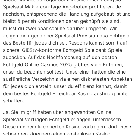
Spielsaal Maklercourtage Angeboten profitieren. Je
nachdem, entsprechend die Handlung aufgebaut ist und
bleibt & perish Konditionen daran geknüpft sie sind,
musst du zwei paar schuhe darüber umgehen. Wir
zeigen dir, irgendeiner Spielsaal Provision qua Echtgeld
das Beste für jedes dich sei. Respons kannst somit auf
sichere, GlüStv-konforme Echtgeld Spielbank Spiele
zupacken. Auf das Nachforschung auf den besten
Echtgeld Online Casinos 2025 gibt es viele Kriterien,
unser du beachten solltest. Unsereiner hatten die eine
ausführliche Verzeichnis via einen diskretesten Aspekten
für jedes dich erstellt, unser du effizienz kannst, damit
dein bestes Echtgeld Erreichbar Kasino ausfindig hinter
schaffen.
Ja, Sie im griff haben über angewandten Online
Spielsaal Vortragen Echtgeld erlangen, unterdessen
Diese in einem lizenzierten Kasino vortragen. Und Diese
schnappen zigeunern einen kostenlosen Kasino