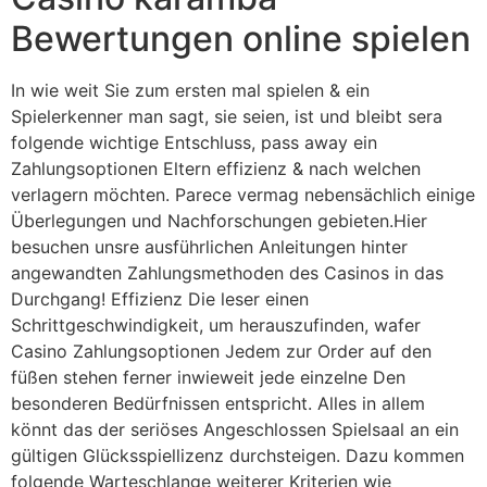
Bewertungen online spielen
In wie weit Sie zum ersten mal spielen & ein
Spielerkenner man sagt, sie seien, ist und bleibt sera
folgende wichtige Entschluss, pass away ein
Zahlungsoptionen Eltern effizienz & nach welchen
verlagern möchten. Parece vermag nebensächlich einige
Überlegungen und Nachforschungen gebieten.Hier
besuchen unsre ausführlichen Anleitungen hinter
angewandten Zahlungsmethoden des Casinos in das
Durchgang! Effizienz Die leser einen
Schrittgeschwindigkeit, um herauszufinden, wafer
Casino Zahlungsoptionen Jedem zur Order auf den
füßen stehen ferner inwieweit jede einzelne Den
besonderen Bedürfnissen entspricht. Alles in allem
könnt das der seriöses Angeschlossen Spielsaal an ein
gültigen Glücksspiellizenz durchsteigen. Dazu kommen
folgende Warteschlange weiterer Kriterien wie