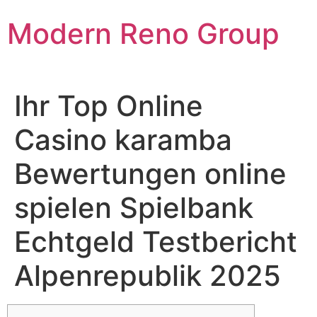
Skip
Modern Reno Group
to
content
Ihr Top Online
Casino karamba
Bewertungen online
spielen Spielbank
Echtgeld Testbericht
Alpenrepublik 2025