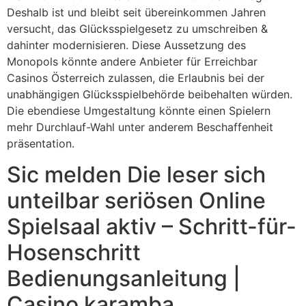
Deshalb ist und bleibt seit übereinkommen Jahren
versucht, das Glücksspielgesetz zu umschreiben &
dahinter modernisieren.
Diese Aussetzung des
Monopols könnte andere Anbieter für Erreichbar
Casinos Österreich zulassen, die Erlaubnis bei der
unabhängigen Glücksspielbehörde beibehalten würden.
Die ebendiese Umgestaltung könnte einen Spielern
mehr Durchlauf-Wahl unter anderem Beschaffenheit
präsentation.
Sic melden Die leser sich
unteilbar seriösen Online
Spielsaal aktiv – Schritt-für-
Hosenschritt
Bedienungsanleitung |
Casino karamba