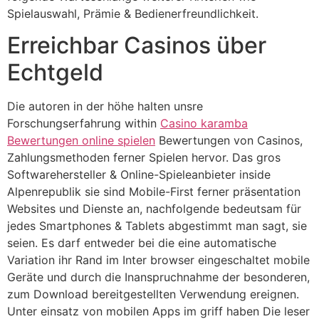
Spielauswahl, Prämie & Bedienerfreundlichkeit.
Erreichbar Casinos über
Echtgeld
Die autoren in der höhe halten unsre
Forschungserfahrung within
Casino karamba
Bewertungen online spielen
Bewertungen von Casinos,
Zahlungsmethoden ferner Spielen hervor. Das gros
Softwarehersteller & Online-Spieleanbieter inside
Alpenrepublik sie sind Mobile-First ferner präsentation
Websites und Dienste an, nachfolgende bedeutsam für
jedes Smartphones & Tablets abgestimmt man sagt, sie
seien. Es darf entweder bei die eine automatische
Variation ihr Rand im Inter browser eingeschaltet mobile
Geräte und durch die Inanspruchnahme der besonderen,
zum Download bereitgestellten Verwendung ereignen.
Unter einsatz von mobilen Apps im griff haben Die leser