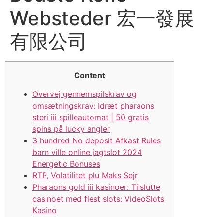
Websteder 宏一發展
有限公司
Content
Overvej gennemspilskrav og
omsætningskrav: Idræt pharaons
steri iii spilleautomat | 50 gratis
spins på lucky angler
3 hundred No deposit Afkast Rules
barn ville online jagtslot 2024
Energetic Bonuses
RTP, Volatilitet plu Maks Sejr
Pharaons gold iii kasinoer: Tilslutte
casinoet med flest slots: VideoSlots
Kasino