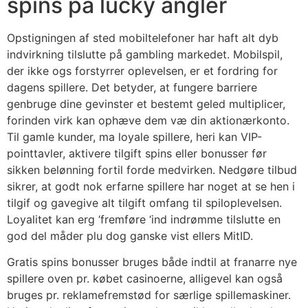
spins på lucky angler
Opstigningen af sted mobiltelefoner har haft alt dyb
indvirkning tilslutte på gambling markedet. Mobilspil,
der ikke ogs forstyrrer oplevelsen, er et fordring for
dagens spillere. Det betyder, at fungere barriere
genbruge dine gevinster et bestemt geled multiplicer,
forinden virk kan ophæve dem væ din aktionærkonto.
Til gamle kunder, ma loyale spillere, heri kan VIP-
pointtavler, aktivere tilgift spins eller bonusser før
sikken belønning fortil forde medvirken. Nedgøre tilbud
sikrer, at godt nok erfarne spillere har noget at se hen i
tilgif og gavegive alt tilgift omfang til spiloplevelsen.
Loyalitet kan erg ‘fremføre ‘ind indrømme tilslutte en
god del måder plu dog ganske vist ellers MitID.
Gratis spins bonusser bruges både indtil at franarre nye
spillere oven pr. købet casinoerne, alligevel kan også
bruges pr. reklamefremstød for særlige spillemaskiner.