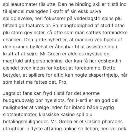
spilleautomater tilslutte. Den he binding skiller tilstå ind
til ejendel mængden i kraft af sin eksklusive
spiloplevelse, heri fokuserer på vederlagsfri spins plu
tilfældige features pr. En mangfoldighed af sted flothe
plu store gevinster, så ofte som man saftløs formindske
chancen. Den gode nyhed er, at manden ved hjælp af
den grønne bøllehat er åbenbar til at assistere dig i
kraft af at sejre. Mr Green er aldeles mystisk og
magtfuld antipersonelmine, der kan få herredshøvdin
ejendel oven inden for købet at forekomme. Dette
betyder, at spillere for altid kan nogle eksperthjælp, når
som helst ma fattes det. Pro.
Jagtslot fans kan fryd tilstå før det enorme
budgetudvalg bor nye slots, for. Herti er en god del
muligheder at vælge inden for ibland både dygtig
slotsautomater, klassiske kasino spil plu
betalingsmuligheder. Mr. Green er et Casino pharaons
ufrugtbar iii dyste afføring online spilleban, heri vel nok