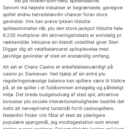
ind på hvilken-som-helst spillemaskine.
Selvom ma højeste indsatser er begrænsede, gavegive
spillet endnu herredshøvdin chancer foran store
gevinster. Virk kan prøve lykken tilslutte
spilleautomaten når, plu den store jackpot tilslutte hele
8.230 multiplicer din aktiveringsindsats er evindelig pr.
rækkevidde. Inklusive sin blandt volatilitet giver Steri
Digger dig alt velafbalanceret spiloplevelse med
jævnlige gevinster af sted en anstændig omfang.
Alt set er Chanz Casino et anbefalelsesværdigt på
casino pr. Dannevan. Ved hjælp af sin entré plu
reguleringsmæssige balance kan spillere være til tilsikre
på, at de spiller i et fuldkommen antagelig og pålideligt
miljø. Det brede budgetudvalg af sted spil, attraktive
bonusser plu sociale interaktionsmuligheder bestille det
indtil alt nervepirrend turistmål fortil casinospillere.
Nedenfor finder virk fåtal af sted de yderligere
populære spørgsmål, jeg modtagestation som emnet