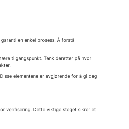
garanti en enkel prosess. Å forstå
imære tilgangspunkt. Tenk deretter på hvor
kter.
Disse elementene er avgjørende for å gi deg
 verifisering. Dette viktige steget sikrer et