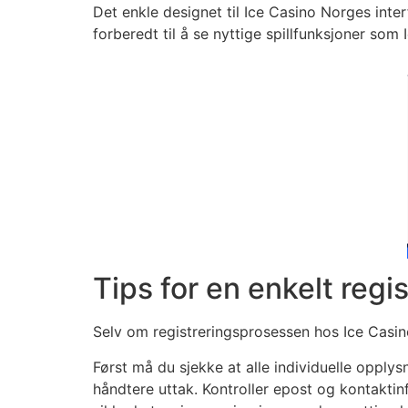
Det enkle designet til Ice Casino Norges inter
forberedt til å se nyttige spillfunksjoner som 
Tips for en enkelt regi
Selv om registreringsprosessen hos Ice Casin
Først må du sjekke at alle individuelle opply
håndtere uttak. Kontroller epost og kontaktinf