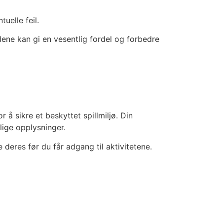
uelle feil.
budene kan gi en vesentlig fordel og forbedre
å sikre et beskyttet spillmiljø. Din
lige opplysninger.
 deres før du får adgang til aktivitetene.