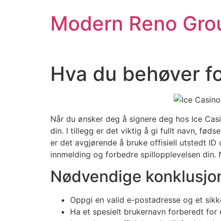
Skip
Modern Reno Gro
to
content
Hva du behøver fo
Når du ønsker deg å signere deg hos Ice Casi
din. I tillegg er det viktig å gi fullt navn, fød
er det avgjørende å bruke offisiell utstedt ID
innmelding og forbedre spillopplevelsen din. 
Nødvendige konklusjo
Oppgi en valid e-postadresse og et sikk
Ha et spesielt brukernavn forberedt for 