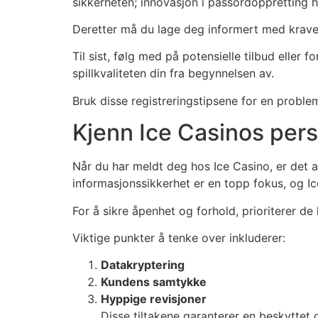
sikkerheten; innovasjon i passordoppretting h
Deretter må du lage deg informert med kraven
Til sist, følg med på potensielle tilbud eller 
spillkvaliteten din fra begynnelsen av.
Bruk disse registreringstipsene for en problemf
Kjenn Ice Casinos per
Når du har meldt deg hos Ice Casino, er det a
informasjonssikkerhet er en topp fokus, og Ic
For å sikre åpenhet og forhold, prioriterer de
Viktige punkter å tenke over inkluderer:
Datakryptering
Kundens samtykke
Hyppige revisjoner
Disse tiltakene garanterer en beskyttet 