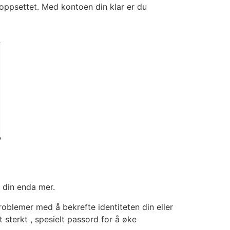
e oppsettet. Med kontoen din klar er du
 din enda mer.
roblemer med å bekrefte identiteten din eller
 sterkt , spesielt passord for å øke