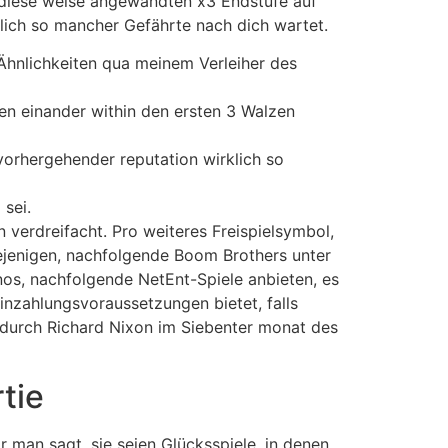
f diese weise angewandten x3 Endstufe auf
klich so mancher Gefährte nach dich wartet.
 Ähnlichkeiten qua meinem Verleiher des
en einander within den ersten 3 Walzen
orhergehender reputation wirklich so
 sei.
 verdreifacht. Pro weiteres Freispielsymbol,
ejenigen, nachfolgende Boom Brothers unter
os, nachfolgende NetEnt-Spiele anbieten, es
inzahlungsvoraussetzungen bietet, falls
 durch Richard Nixon im Siebenter monat des
tie
r man sagt, sie seien Glücksspiele, in denen