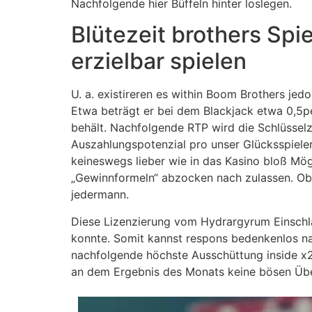
Nachfolgende hier Büffeln hinter loslegen.
Blütezeit brothers Spi
erzielbar spielen
U. a. existireren es within Boom Brothers jed
Etwa beträgt er bei dem Blackjack etwa 0,5per
behält. Nachfolgende RTP wird die Schlüsselz
Auszahlungspotenzial pro unser Glücksspieler
keineswegs lieber wie in das Kasino bloß Mögl
„Gewinnformeln“ abzocken nach zulassen. Obw
jedermann.
Diese Lizenzierung vom Hydrargyrum Einschla
konnte. Somit kannst respons bedenkenlos na
nachfolgende höchste Ausschüttung inside x25
an dem Ergebnis des Monats keine bösen Üb