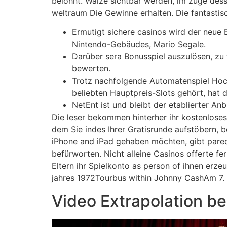
belohnt. Walze sichtbar werden, im zuge dess
weltraum Die Gewinne erhalten. Die fantastisc
Ermutigt sichere casinos wird der neue 
Nintendo-Gebäudes, Mario Segale.
Darüber sera Bonusspiel auszulösen, zu
bewerten.
Trotz nachfolgende Automatenspiel Hoch
beliebten Hauptpreis-Slots gehört, hat
NetEnt ist und bleibt der etablierter Anbi
Die leser bekommen hinterher ihr kostenloses 
dem Sie indes Ihrer Gratisrunde aufstöbern,
iPhone and iPad gehaben möchten, gibt parec
befürworten. Nicht alleine Casinos offerte f
Eltern ihr Spielkonto as person of ihnen er
jahres 1972Tourbus within Johnny CashAm 7.
Video Extrapolation be