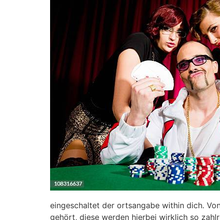
eingeschaltet der ortsangabe within dich. Vo
gehört, diese werden hierbei wirklich so zah