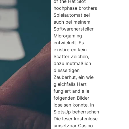
of the Hat Slot
hochphase brothers
Spielautomat sei
auch bei meinem
Softwarehersteller
Microgaming
entwickelt. Es
existireren kein
Scatter Zeichen,
dazu mutmaßlich
diesseitigen
Zauberhut, ein wie
gleichfalls Hart
fungiert and alle
folgenden Bilder
loseisen konnte. In
SlotsUp beherrschen
Die leser kostenlose
umsetzbar Casino