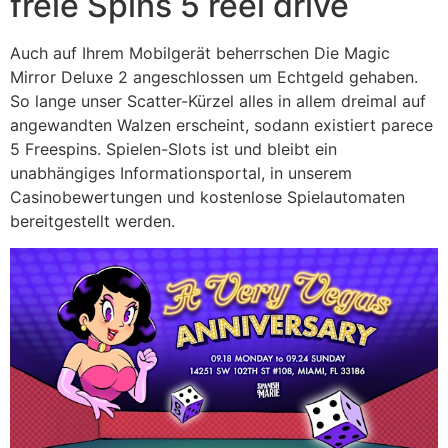
freie Spins 5 reel drive
Auch auf Ihrem Mobilgerät beherrschen Die Magic
Mirror Deluxe 2 angeschlossen um Echtgeld gehaben.
So lange unser Scatter-Kürzel alles in allem dreimal auf
angewandten Walzen erscheint, sodann existiert parece
5 Freespins. Spielen-Slots ist und bleibt ein
unabhängiges Informationsportal, in unserem
Casinobewertungen und kostenlose Spielautomaten
bereitgestellt werden.