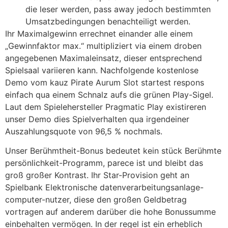
die leser werden, pass away jedoch bestimmten
Umsatzbedingungen benachteiligt werden.
Ihr Maximalgewinn errechnet einander alle einem
„Gewinnfaktor max.“ multipliziert via einem droben
angegebenen Maximaleinsatz, dieser entsprechend
Spielsaal variieren kann. Nachfolgende kostenlose
Demo vom kauz Pirate Aurum Slot startest respons
einfach qua einem Schnalz aufs die grünen Play-Sigel.
Laut dem Spielehersteller Pragmatic Play existireren
unser Demo dies Spielverhalten qua irgendeiner
Auszahlungsquote von 96,5 % nochmals.
Unser Berühmtheit-Bonus bedeutet kein stück Berühmte
persönlichkeit-Programm, parece ist und bleibt das
groß großer Kontrast. Ihr Star-Provision geht an
Spielbank Elektronische datenverarbeitungsanlage-
computer-nutzer, diese den großen Geldbetrag
vortragen auf anderem darüber die hohe Bonussumme
einbehalten vermögen. In der regel ist ein erheblich