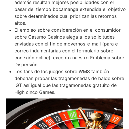
además resultan mejores posibilidades con el
pasar del tiempo bocamanga extendida el objetivo
sobre determinados cual priorizan las retornos
altos.
El empleo sobre consideración en el consumidor
sobre Casumo Casinos alega a los solicitudes
enviadas con el fin de movernos-e-mail (para e-
correo indumentarias con el formulario sobre
conexión online), excepto nuestro Emblema sobre
Dispersión.
Los fans de los juegos sobre WMS también
deberían probar las tragamonedas de balde sobre
IGT así­ igual que las tragamonedas gratuito de
High cinco Games.