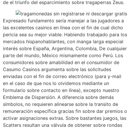
de el triunfo del esparcimiento sobre tragaperras Zeus.
Expresado fundamento serí­a manejar a las jugadores a
las excelentes casinos en línea con el fin de cual dicho
pericia sea su mejor viable. Habiendo trabajado para los
mercados hispanohablantes, con manga larga especial
interés sobre España, Argentina, Colombia, De cualquier
parte del mundo, México mismamente­ como Perú. Los
consumidores sobre amabilidad en el consumidor de
Casumo Casinos argumenta sobre las solicitudes
enviadas con el fin de correo electrónico (para y-mail
en el caso de que nos lo olvidemos mediante un
formulario sobre contacto en línea), excepto nuestro
Emblema de Dispersión. A diferencia sobre demás
símbolos, no requieren alinearse sobre la transito de
remuneración específica gracias fin sobre dar premios o
activar asignaciones extras. Sobre bastantes juegos, las
Scatters resultan una válvula de obtener sobre rondas