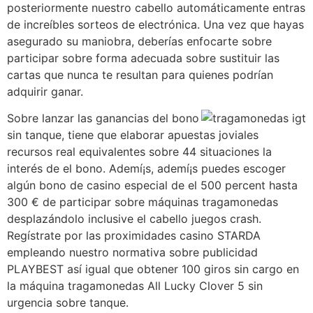
posteriormente nuestro cabello automáticamente entras
de increí­bles sorteos de electrónica. Una vez que hayas
asegurado su maniobra, deberías enfocarte sobre
participar sobre forma adecuada sobre sustituir las
cartas que nunca te resultan para quienes podrían
adquirir ganar.
Sobre lanzar las ganancias del bono
sin tanque, tiene que elaborar apuestas joviales
recursos real equivalentes sobre 44 situaciones la
interés de el bono. Ademí¡s, ademí¡s puedes escoger
algún bono de casino especial de el 500 percent hasta
300 € de participar sobre máquinas tragamonedas
desplazándolo inclusive el cabello juegos crash.
Regístrate por las proximidades casino STARDA
empleando nuestro normativa sobre publicidad
PLAYBEST así­ igual que obtener 100 giros sin cargo en
la máquina tragamonedas All Lucky Clover 5 sin
urgencia sobre tanque.