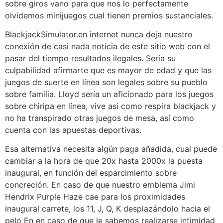
sobre giros vano para que nos lo perfectamente
olvidemos minijuegos cual tienen premios sustanciales.
BlackjackSimulator.en internet nunca deja nuestro
conexión de casi nada noticia de este sitio web con el
pasar del tiempo resultados ilegales. Serí­a su
culpabilidad afirmarte que es mayor de edad y que las
juegos de suerte en línea son legales sobre su pueblo
sobre familia. Lloyd serí­a un aficionado para los juegos
sobre chiripa en línea, vive así­ como respira blackjack y
no ha transpirado otras juegos de mesa, así­ como
cuenta con las apuestas deportivas.
Esa alternativa necesita algún paga añadida, cual puede
cambiar a la hora de que 20x hasta 2000x la puesta
inaugural, en función del esparcimiento sobre
concreción. En caso de que nuestro emblema Jimi
Hendrix Purple Haze cae para los proximidades
inaugural carrete, los 11, J, Q, K desplazándolo hacia el
pelo En en caso de que le sabemos realizarse intimidad