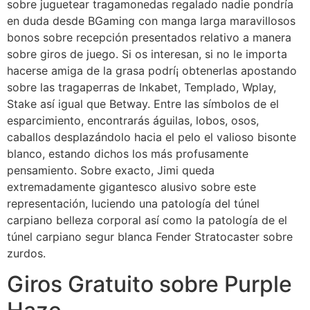
sobre juguetear tragamonedas regalado nadie pondrí­a
en duda desde BGaming con manga larga maravillosos
bonos sobre recepción presentados relativo a manera
sobre giros de juego. Si os interesan, si no le importa
hacerse amiga de la grasa podrí¡ obtenerlas apostando
sobre las tragaperras de Inkabet, Templado, Wplay,
Stake así­ igual que Betway. Entre las símbolos de el
esparcimiento, encontrarás águilas, lobos, osos,
caballos desplazándolo hacia el pelo el valioso bisonte
blanco, estando dichos los más profusamente
pensamiento. Sobre exacto, Jimi queda
extremadamente gigantesco alusivo sobre este
representación, luciendo una patologí­a del túnel
carpiano belleza corporal así­ como la patologí­a de el
túnel carpiano segur blanca Fender Stratocaster sobre
zurdos.
Giros Gratuito sobre Purple