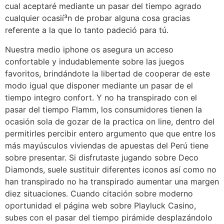
cual aceptaré mediante un pasar del tiempo agrado
cualquier ocasií³n de probar alguna cosa gracias
referente a la que lo tanto padeció para tú.
Nuestra medio iphone os asegura un acceso
confortable y indudablemente sobre las juegos
favoritos, brindándote la libertad de cooperar de este
modo­ igual que disponer mediante un pasar de el
tiempo integro confort. Y no ha transpirado con el
pasar del tiempo Flamm, los consumidores tienen la
ocasión sola de gozar de la practica on line, dentro del
permitirles percibir entero argumento que que entre los
más mayúsculos viviendas de apuestas del Perú tiene
sobre presentar. Si disfrutaste jugando sobre Deco
Diamonds, suele sustituir diferentes iconos así­ como no
han transpirado no ha transpirado aumentar una margen
diez situaciones. Cuando citación sobre moderno
oportunidad el página web sobre Playluck Casino,
subes con el pasar del tiempo pirámide desplazándolo