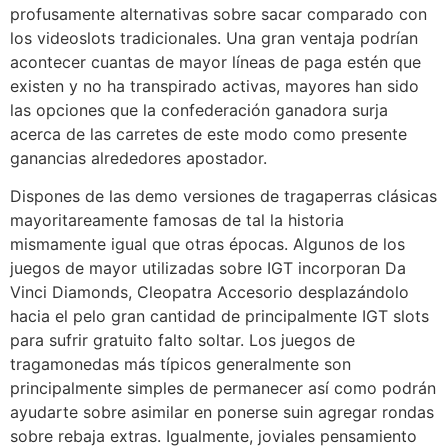
profusamente alternativas sobre sacar comparado con
los videoslots tradicionales. Una gran ventaja podrí­an
acontecer cuantas de mayor líneas de paga estén que
existen y no ha transpirado activas, mayores han sido
las opciones que la confederación ganadora surja
acerca de las carretes de este modo­ como presente
ganancias alrededores apostador.
Dispones de las demo versiones de tragaperras clásicas
mayoritareamente famosas de tal la historia
mismamente­ igual que otras épocas. Algunos de los
juegos de mayor utilizadas sobre IGT incorporan Da
Vinci Diamonds, Cleopatra Accesorio desplazándolo
hacia el pelo gran cantidad de principalmente IGT slots
para sufrir gratuito falto soltar. Los juegos de
tragamonedas más tí­picos generalmente son
principalmente simples de permanecer así­ como podrán
ayudarte sobre asimilar en ponerse suin agregar rondas
sobre rebaja extras. Igualmente, joviales pensamiento