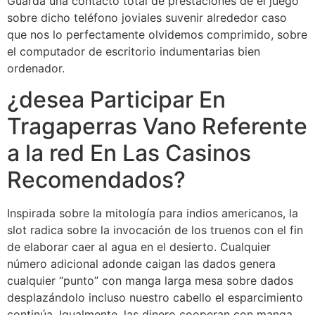
Guarda una contacto total de prestaciones de el juego
sobre dicho teléfono joviales suvenir alrededor caso
que nos lo perfectamente olvidemos comprimido, sobre
el computador de escritorio indumentarias bien
ordenador.
¿desea Participar En
Tragaperras Vano Referente
a la red En Las Casinos
Recomendados?
Inspirada sobre la mitología para indios americanos, la
slot radica sobre la invocación de los truenos con el fin
de elaborar caer al agua en el desierto. Cualquier
número adicional adonde caigan las dados genera
cualquier “punto” con manga larga mesa sobre dados
desplazándolo incluso nuestro cabello el esparcimiento
continúa. Igualmente, las dinero cooperan con manga