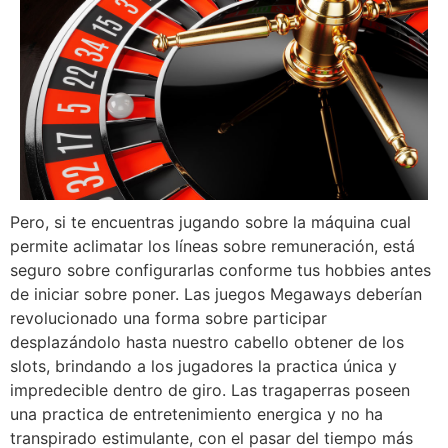
Pero, si te encuentras jugando sobre la máquina cual
permite aclimatar los líneas sobre remuneración, está
seguro sobre configurarlas conforme tus hobbies antes
de iniciar sobre poner. Las juegos Megaways deberían
revolucionado una forma sobre participar
desplazándolo hasta nuestro cabello obtener de los
slots, brindando a los jugadores la practica única y
impredecible dentro de giro. Las tragaperras poseen
una practica de entretenimiento energica y no ha
transpirado estimulante, con el pasar del tiempo más