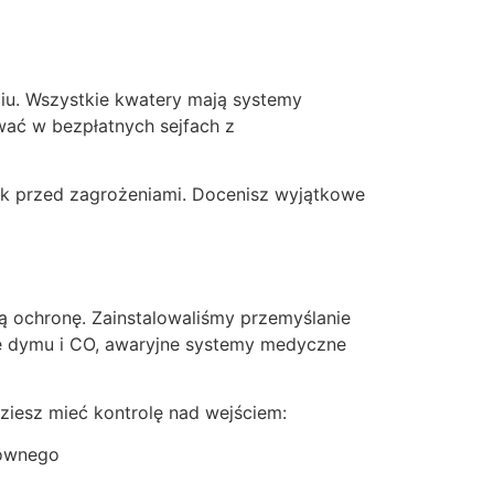
iu. Wszystkie kwatery mają systemy
wać w bezpłatnych sejfach z
ok przed zagrożeniami. Docenisz wyjątkowe
 ochronę. Zainstalowaliśmy przemyślanie
ze dymu i CO, awaryjne systemy medyczne
ziesz mieć kontrolę nad wejściem:
łównego