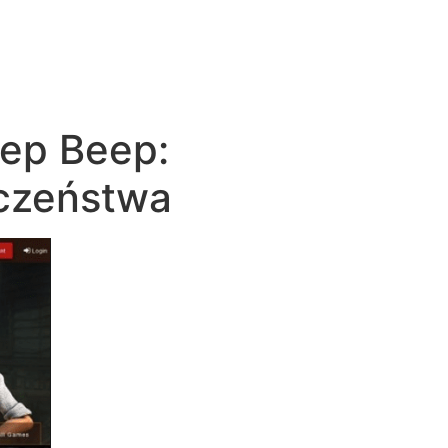
ep Beep:
czeństwa