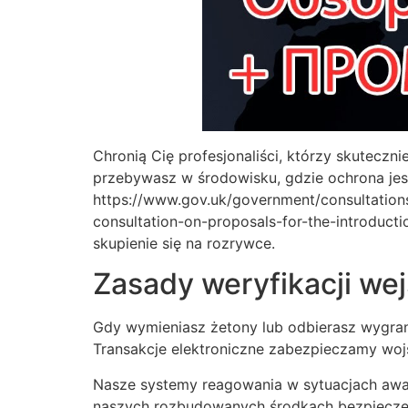
Chronią Cię profesjonaliści, którzy skutecz
przebywasz w środowisku, gdzie ochrona jes
https://www.gov.uk/government/consultation
consultation-on-proposals-for-the-introducti
skupienie się na rozrywce.
Zasady weryfikacji we
Gdy wymieniasz żetony lub odbierasz wygran
Transakcje elektroniczne zabezpieczamy wo
Nasze systemy reagowania w sytuacjach awa
naszych rozbudowanych środkach bezpiecze