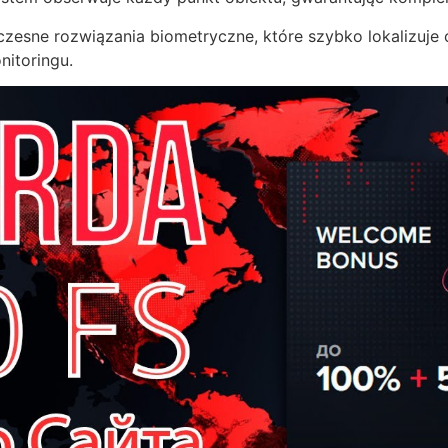
sne rozwiązania biometryczne, które szybko lokalizuje o
nitoringu.