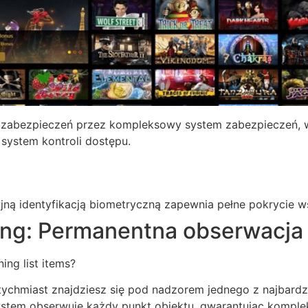
 zabezpieczeń przez kompleksowy system zabezpieczeń, w
system kontroli dostępu.
zyjną identyfikacją biometryczną zapewnia pełne pokrycie 
ing: Permanentna obserwacja
ing list items?
atychmiast znajdziesz się pod nadzorem jednego z najba
tem obserwuje każdy punkt obiektu, gwarantując komple