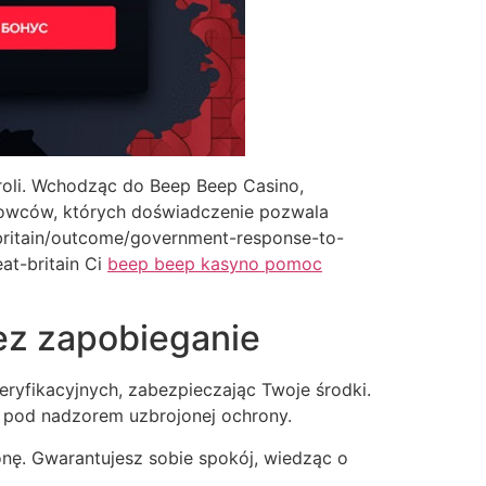
troli. Wchodząc do Beep Beep Casino,
chowców, których doświadczenie pozwala
-britain/outcome/government-response-to-
at-britain Ci
beep beep kasyno pomoc
ez zapobieganie
ryfikacyjnych, zabezpieczając Twoje środki.
 pod nadzorem uzbrojonej ochrony.
ę. Gwarantujesz sobie spokój, wiedząc o