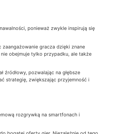
awalności, ponieważ zwykle inspirują się
c zaangażowanie gracza dzięki znane
nie obejmuje tylko przypadku, ale także
ał źródłowy, pozwalając na głębsze
ć strategię, zwiększając przyjemność i
emową rozgrywką na smartfonach i
do bogatej oferty gier. Niezależnie od tego,