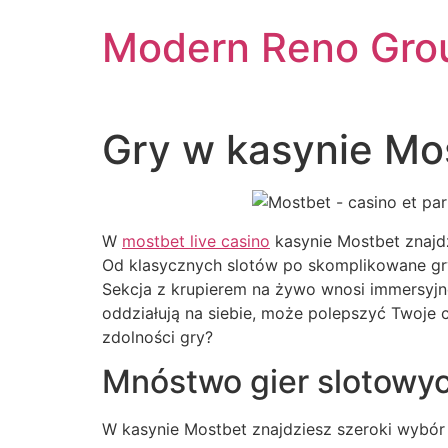
Skip
Modern Reno Gro
to
content
Gry w kasynie Mo
W
mostbet live casino
kasynie Mostbet znajd
Od klasycznych slotów po skomplikowane gry
Sekcja z krupierem na żywo wnosi immersyjne
oddziałują na siebie, może polepszyć Twoje 
zdolności gry?
Mnóstwo gier slotowy
W kasynie Mostbet znajdziesz szeroki wybór