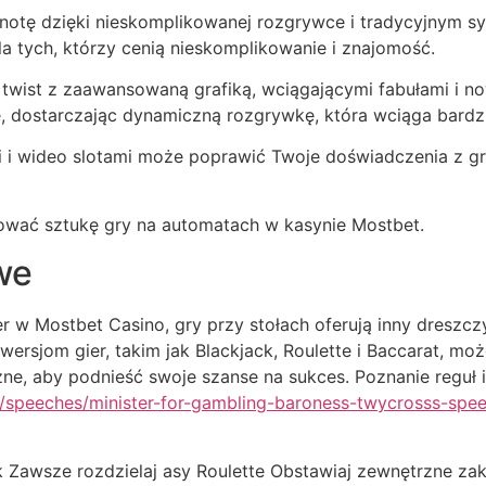
sknotę dzięki nieskomplikowanej rozgrywce i tradycyjnym s
dla tych, którzy cenią nieskomplikowanie i znajomość.
ny twist z zaawansowaną grafiką, wciągającymi fabułami i n
 dostarczając dynamiczną rozgrywkę, która wciąga bardz
i i wideo slotami może poprawić Twoje doświadczenia z gr
nować sztukę gry na automatach w kasynie Mostbet.
we
er w Mostbet Casino, gry przy stołach oferują inny dreszc
wersjom gier, takim jak Blackjack, Roulette i Baccarat, mo
e, aby podnieść swoje szanse na sukces. Poznanie reguł i 
/speeches/minister-for-gambling-baroness-twycrosss-spe
k Zawsze rozdzielaj asy Roulette Obstawiaj zewnętrzne za