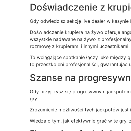
Doświadczenie z krup
Gdy odwiedzisz sekcję live dealer w kasyni
Doświadczenie krupiera na żywo oferuje angaż
wszystkie nadawane na żywo z profesjonalnyc
rozmowę z krupierami i innymi uczestnikami.
To wciągające spotkanie łączy lukę między gr
to przeszkoleni profesjonaliści, gwarantując
Szanse na progresywn
Gdy przyjrzysz się progresywnym jackpotom 
gry.
Zrozumienie możliwości tych jackpotów jest
Wiedza o tym, jak efektywnie grać w te gry, 