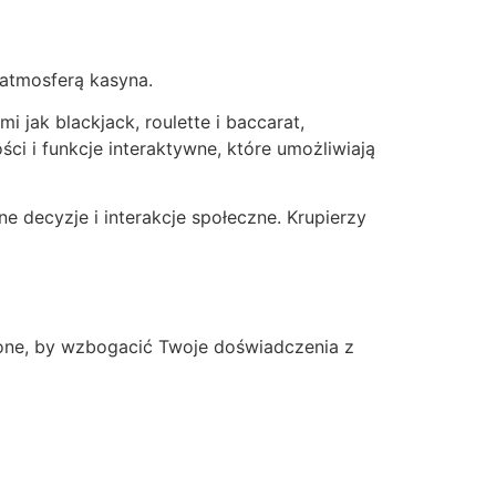
 atmosferą kasyna.
 jak blackjack, roulette i baccarat,
i i funkcje interaktywne, które umożliwiają
e decyzje i interakcje społeczne. Krupierzy
zone, by wzbogacić Twoje doświadczenia z