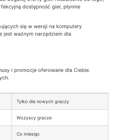
rfekcyjną dostępność gier, płynnie
ujących się w wersji na komputery
że jest ważnym narzędziem dla
usy i promocje oferowane dla Ciebie.
ych.
Tylko dla nowych graczy
Wszyscy gracze
Co miesiąc