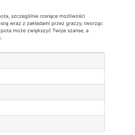
pota, szczególnie rosnące możliwości
sną wraz z zakładami przez graczy, tworząc
kpota może zwiększyć Twoje szanse, a
.