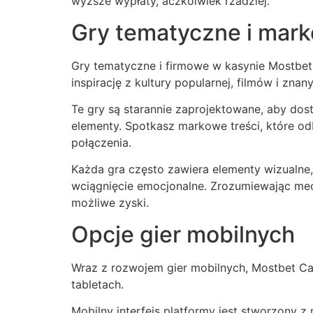
wyższe wypłaty, aczkolwiek rzadziej.
Gry tematyczne i mar
Gry tematyczne i firmowe w kasynie Mostbet
inspirację z kultury popularnej, filmów i znan
Te gry są starannie zaprojektowane, aby do
elementy. Spotkasz markowe treści, które odb
połączenia.
Każda gra często zawiera elementy wizualne,
wciągnięcie emocjonalne. Zrozumiewając mech
możliwe zyski.
Opcje gier mobilnych
Wraz z rozwojem gier mobilnych, Mostbet C
tabletach.
Mobilny interfejs platformy jest stworzony z 