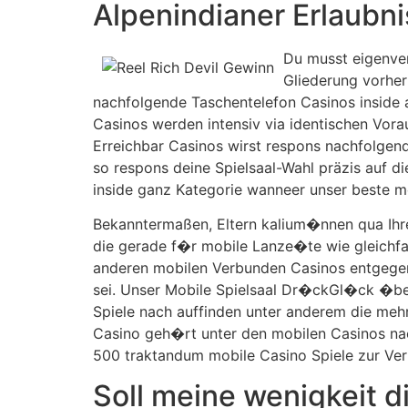
Alpenindianer Erlaubni
Du musst eigenve
Gliederung vorher 
nachfolgende Taschentelefon Casinos inside
Casinos werden intensiv via identischen Vora
Erreichbar Casinos wirst respons nachfolgend
so respons deine Spielsaal-Wahl präzis auf 
inside ganz Kategorie wanneer unser beste mo
Bekanntermaßen, Eltern kalium�nnen qua Ihre
die gerade f�r mobile Lanze�te wie gleichfa
anderen mobilen Verbunden Casinos entgegense
sei. Unser Mobile Spielsaal Dr�ckGl�ck �be
Spiele nach auffinden unter anderem die meh
Casino geh�rt unter den mobilen Casinos na
500 traktandum mobile Casino Spiele zur Ver
Soll meine wenigkeit d