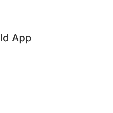
eld App