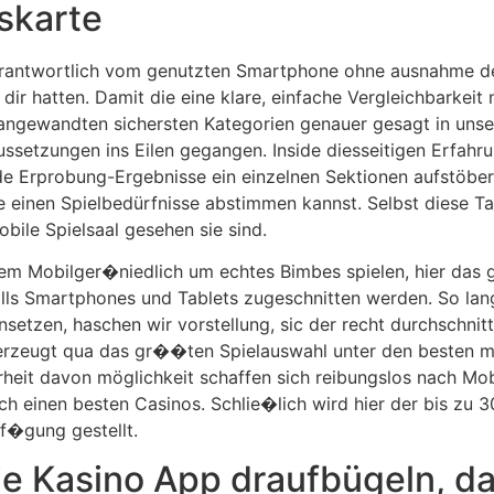
skarte
rantwortlich vom genutzten Smartphone ohne ausnahme de
dir hatten. Damit die eine klare, einfache Vergleichbarkeit
 angewandten sichersten Kategorien genauer gesagt in u
ussetzungen ins Eilen gegangen. Inside diesseitigen Erfahr
e Erprobung-Ergebnisse ein einzelnen Sektionen aufstöbern.
die einen Spielbedürfnisse abstimmen kannst. Selbst diese
bile Spielsaal gesehen sie sind.
m Mobilger�niedlich um echtes Bimbes spielen, hier das g
lls Smartphones und Tablets zugeschnitten werden. So lan
tzen, haschen wir vorstellung, sic der recht durchschnitt
rzeugt qua das gr��ten Spielauswahl unter den besten mo
rheit davon möglichkeit schaffen sich reibungslos nach 
ch einen besten Casinos. Schlie�lich wird hier der bis z
f�gung gestellt.
ie Kasino App draufbügeln, d