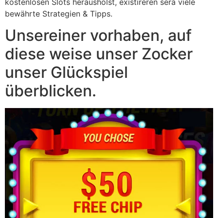
kostenlosen Slots herausholst, existireren sera viele
bewährte Strategien & Tipps.
Unsereiner vorhaben, auf
diese weise unser Zocker
unser Glückspiel
überblicken.