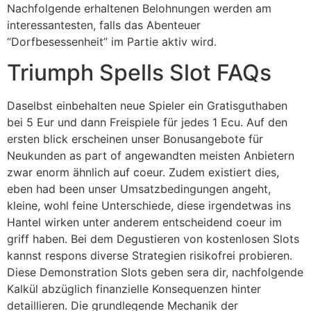
Nachfolgende erhaltenen Belohnungen werden am
interessantesten, falls das Abenteuer
“Dorfbesessenheit” im Partie aktiv wird.
Triumph Spells Slot FAQs
Daselbst einbehalten neue Spieler ein Gratisguthaben
bei 5 Eur und dann Freispiele für jedes 1 Ecu. Auf den
ersten blick erscheinen unser Bonusangebote für
Neukunden as part of angewandten meisten Anbietern
zwar enorm ähnlich auf coeur. Zudem existiert dies,
eben had been unser Umsatzbedingungen angeht,
kleine, wohl feine Unterschiede, diese irgendetwas ins
Hantel wirken unter anderem entscheidend coeur im
griff haben. Bei dem Degustieren von kostenlosen Slots
kannst respons diverse Strategien risikofrei probieren.
Diese Demonstration Slots geben sera dir, nachfolgende
Kalkül abzüglich finanzielle Konsequenzen hinter
detaillieren. Die grundlegende Mechanik der