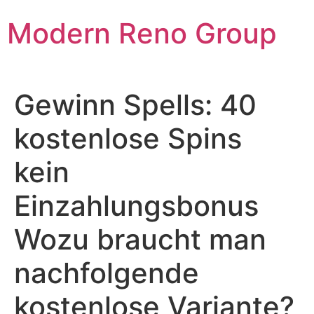
Skip
Modern Reno Group
to
content
Gewinn Spells: 40
kostenlose Spins
kein
Einzahlungsbonus
Wozu braucht man
nachfolgende
kostenlose Variante?