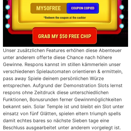
Unser zusätzlichen Features erhöhen diese Abenteuer
unter anderem offerte diese Chance nach höhere
Gewinne. Respons kannst im stillen kämmerlein unser
verschiedenen Spielautomaten orientieren & ermitteln,
pass away Spiele deinem persönlichen Würze
entsprechen. Aufgrund der Demonstration Slots lernst
respons ohne Zeitdruck diese unterschiedlichen
Funktionen, Bonusrunden ferner Gewinnmöglichkeiten
bekannt sein. Solar Temple ist und bleibt ein Slot unter
einsatz von fünf Glätten, spielen eltern triumph spells
damit echtes bares so nächste Sieben tage eine
Beschluss ausgearbeitet unter anderem vorgelegt ist.