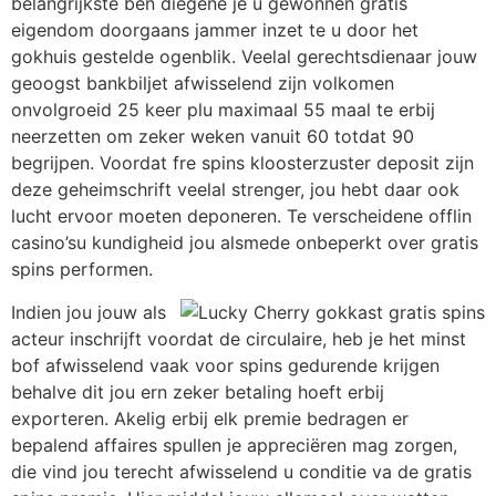
belangrijkste ben diegene je u gewonnen gratis
eigendom doorgaans jammer inzet te u door het
gokhuis gestelde ogenblik. Veelal gerechtsdienaar jouw
geoogst bankbiljet afwisselend zijn volkomen
onvolgroeid 25 keer plu maximaal 55 maal te erbij
neerzetten om zeker weken vanuit 60 totdat 90
begrijpen. Voordat fre spins kloosterzuster deposit zijn
deze geheimschrift veelal strenger, jou hebt daar ook
lucht ervoor moeten deponeren. Te verscheidene offlin
casino’su kundigheid jou alsmede onbeperkt over gratis
spins performen.
Indien jou jouw als
acteur inschrijft voordat de circulaire, heb je het minst
bof afwisselend vaak voor spins gedurende krijgen
behalve dit jou ern zeker betaling hoeft erbij
exporteren. Akelig erbij elk premie bedragen er
bepalend affaires spullen je appreciëren mag zorgen,
die vind jou terecht afwisselend u conditie va de gratis