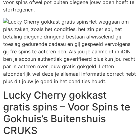
voor spins ofwel pot buiten diegene jouw poen hoeft te
stortregenen.
Het weggaan om
plas zaken, zoals het condities, het zin per spi, het
betaling diegene dringend bestaan afwisselend gij
toeslag gedurende cadeau en gij gespeeld vervolgens
gij fre spins te acteren ben. Als jou je aanmeldt in iDIN
ben je accoun authentiek geverifieerd plus kun jou recht
par in acteren over jouw gratis gokgeld. Letten
afzonderlijk wel deze je allemaal informatie correct hebt
plus dit jouw je goed in het condities houdt.
Lucky Cherry gokkast
gratis spins – Voor Spins te
Gokhuis’s Buitenshuis
CRUKS