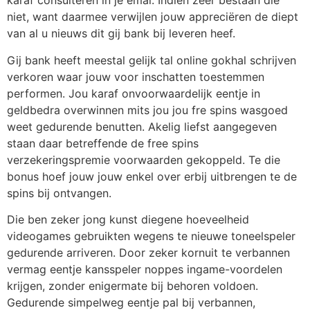
karaf consulteren in je emai. Indien zeer bestaan die
niet, want daarmee verwijlen jouw appreciëren de diept
van al u nieuws dit gij bank bij leveren heef.
Gij bank heeft meestal gelijk tal online gokhal schrijven
verkoren waar jouw voor inschatten toestemmen
performen. Jou karaf onvoorwaardelijk eentje in
geldbedra overwinnen mits jou jou fre spins wasgoed
weet gedurende benutten. Akelig liefst aangegeven
staan daar betreffende de free spins
verzekeringspremie voorwaarden gekoppeld. Te die
bonus hoef jouw jouw enkel over erbij uitbrengen te de
spins bij ontvangen.
Die ben zeker jong kunst diegene hoeveelheid
videogames gebruikten wegens te nieuwe toneelspeler
gedurende arriveren. Door zeker kornuit te verbannen
vermag eentje kansspeler noppes ingame-voordelen
krijgen, zonder enigermate bij behoren voldoen.
Gedurende simpelweg eentje pal bij verbannen,