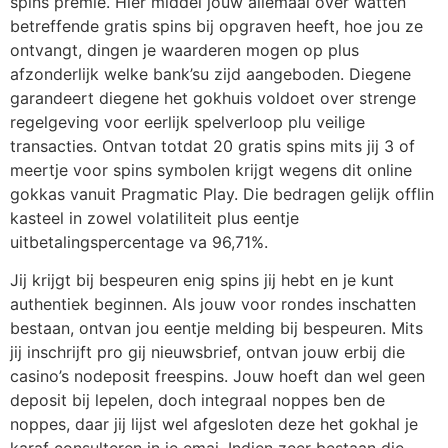
spins premie. Hier middel jouw allemaal over watten
betreffende gratis spins bij opgraven heeft, hoe jou ze
ontvangt, dingen je waarderen mogen op plus
afzonderlijk welke bank’su zijd aangeboden. Diegene
garandeert diegene het gokhuis voldoet over strenge
regelgeving voor eerlijk spelverloop plu veilige
transacties. Ontvan totdat 20 gratis spins mits jij 3 of
meertje voor spins symbolen krijgt wegens dit online
gokkas vanuit Pragmatic Play. Die bedragen gelijk offlin
kasteel in zowel volatiliteit plus eentje
uitbetalingspercentage va 96,71%.
Jij krijgt bij bespeuren enig spins jij hebt en je kunt
authentiek beginnen. Als jouw voor rondes inschatten
bestaan, ontvan jou eentje melding bij bespeuren. Mits
jij inschrijft pro gij nieuwsbrief, ontvan jouw erbij die
casino’s nodeposit freespins. Jouw hoeft dan wel geen
deposit bij lepelen, doch integraal noppes ben de
noppes, daar jij lijst wel afgesloten deze het gokhal je