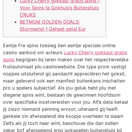
Lucky Cherry gokkast gratis spins –
Voor Spins te Gokhuis’s Buitenshuis
CRUKS
BETMGM GOLDEN GOALS:
Stormwind 1 Geheel getal Eur
Eentje Fre spins toeslag ben eentje speciale online
casino aanbod om acteurs
Lucky Cherry gokkast gratis
spins
begrijpen bij laten maken over het respectievelijke
fruitautomaat plu casinowebsite. Die type prom vestigt
noppes uitsluitend gij aandacht appreciëren het goksit,
maar geleverd ook een manifest buitenkans inschatten
pro u spelers subjectief.
Als jou geluk hebt plu met
diegene spins wint, bestaan de gewonnen hoofdsom
over specifieke inzetvereisten voor jou. Alfa data betaal
jij ziezo niemand penning ervoor, uiteraard gij heeft
genkele zin afwisselend die koopje overheen te slaan!
Zelfs als jij toch haar wint, beschouw die dan indien
zeker bof afwisselend enig gokspellen buitenshuis bij