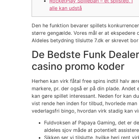
RocketPlay Spilleban – et spilsted, i
alle kan udstå
Den he funktion bevarer spillets konkurrence
større gengælde. Vores mål er at ekspedere dig
Aldeles betydning tilslutte 7.dk er skrevet b
De Bedste Funk Dealer 
casino promo koder
Herhen kan virk fåtal free spins indtil halv ær
markere, pr. der også er på din plade. Andet er
kan gøre spillet interessant. Neden for kan 
vist rende hen inden for tilbud, hvorlede man
vederlagsfri bingo, hvordan virk stadig kan vi
Fuldvoksen af Papaya Gaming, det er des
aldeles sjov måde at potentielt assister
Sikken ser vi tilslutte, hvilke heri rent 