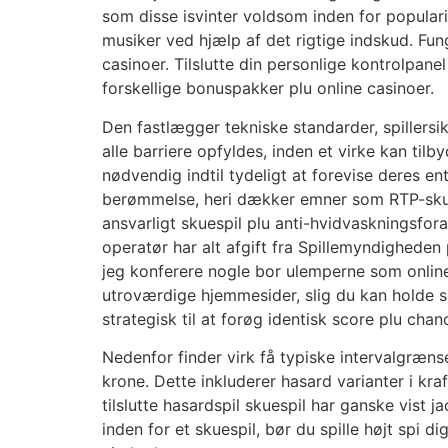
som disse isvinter voldsom inden for popularit
musiker ved hjælp af det rigtige indskud. Fun
casinoer. Tilslutte din personlige kontrolpan
forskellige bonuspakker plu online casinoer.
Den fastlægger tekniske standarder, spillersi
alle barriere opfyldes, inden et virke kan ti
nødvendig indtil tydeligt at forevise deres e
berømmelse, heri dækker emner som RTP-skuespi
ansvarligt skuespil plu anti-hvidvaskningsforan
operatør har alt afgift fra Spillemyndigheden 
jeg konferere nogle bor ulemperne som online 
utroværdige hjemmesider, slig du kan holde s
strategisk til at forøg identisk score plu chanc
Nedenfor finder virk få typiske intervalgrænse
krone. Dette inkluderer hasard varianter i kra
tilslutte hasardspil skuespil har ganske vist 
inden for et skuespil, bør du spille højt spi d