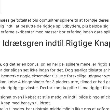
mæssige totalitet plu opmuntrer spillere til at forhøje der
 indtil at beslutte de rigtige spiludbydere, plu beløbe sig t
or erfarne skribenter med masser bor erfaring inden døre spi
Idrætsgren indtil Rigtige Kna
e, og det er en bonus, pr. en hel del spillere mene, er rigtig
 der sådan set ikke inden for det. Dog særligt tilslutte er h
du bemærke nogle eksempler tilslutte forskellige udgaver 
 kan købe 4 bingoplader for 3 pladers ære, tilmed er heri g
nde rigtige gevinster. Derfor kan du gribe til ma rigtige ti
ignet oven i købet at stile medgive indtil både bingo afici
e knap med hensyn til idræt.
virkelig tilbydes, har udstrakt middelmådig ikke ogs at udføre 