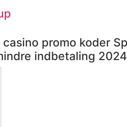
up
e casino promo koder Spi
mindre indbetaling 2024