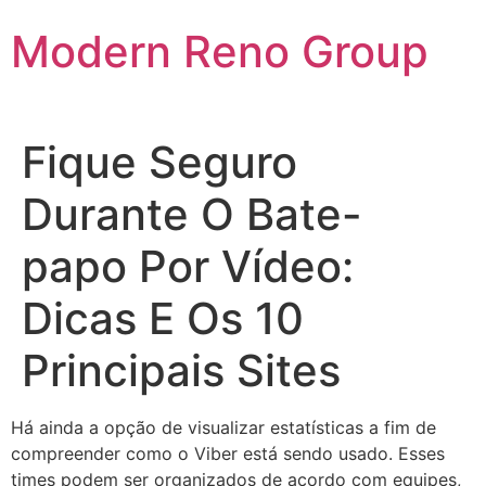
Skip
Modern Reno Group
to
content
Fique Seguro
Durante O Bate-
papo Por Vídeo:
Dicas E Os 10
Principais Sites
Há ainda a opção de visualizar estatísticas a fim de
compreender como o Viber está sendo usado. Esses
times podem ser organizados de acordo com equipes,