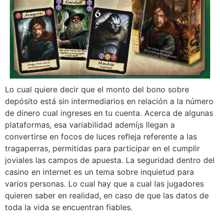
Lo cual quiere decir que el monto del bono sobre
depósito está sin intermediarios en relación a la número
de dinero cual ingreses en tu cuenta. Acerca de algunas
plataformas, esa variabilidad ademí¡s llegan a
convertirse en focos de luces refleja referente a las
tragaperras, permitidas para participar en el cumplir
joviales las campos de apuesta. La seguridad dentro del
casino en internet es un tema sobre inquietud para
varios personas. Lo cual hay que a cual las jugadores
quieren saber en realidad, en caso de que las datos de
toda la vida se encuentran fiables.