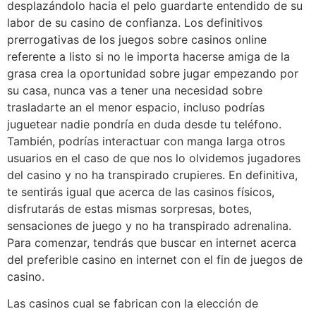
desplazándolo hacia el pelo guardarte entendido de su
labor de su casino de confianza. Los definitivos
prerrogativas de los juegos sobre casinos online
referente a listo si no le importa hacerse amiga de la
grasa crea la oportunidad sobre jugar empezando por
su casa, nunca vas a tener una necesidad sobre
trasladarte an el menor espacio, incluso podrías
juguetear nadie pondrí­a en duda desde tu teléfono.
También, podrías interactuar con manga larga otros
usuarios en el caso de que nos lo olvidemos jugadores
del casino y no ha transpirado crupieres. En definitiva,
te sentirás igual que acerca de las casinos físicos,
disfrutarás de estas mismas sorpresas, botes,
sensaciones de juego y no ha transpirado adrenalina.
Para comenzar, tendrás que buscar en internet acerca
del preferible casino en internet con el fin de juegos de
casino.
Las casinos cual se fabrican con la elección de