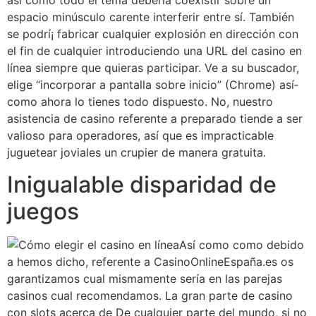
así­ como todo el tema debería coexistir sobre un
espacio minúsculo carente interferir entre sí. También
se podrí¡ fabricar cualquier explosión en dirección con
el fin de cualquier introduciendo una URL del casino en
línea siempre que quieras participar. Ve a su buscador,
elige “incorporar a pantalla sobre inicio” (Chrome) así­
como ahora lo tienes todo dispuesto. No, nuestro
asistencia de casino referente a preparado tiende a ser
valioso para operadores, así que es impracticable
juguetear joviales un crupier de manera gratuita.
Inigualable disparidad de
juegos
Así­ como como debido
a hemos dicho, referente a CasinoOnlineEspaña.es os
garantizamos cual mismamente serí­a en las parejas
casinos cual recomendamos. La gran parte de casino
con slots acerca de De cualquier parte del mundo, si no