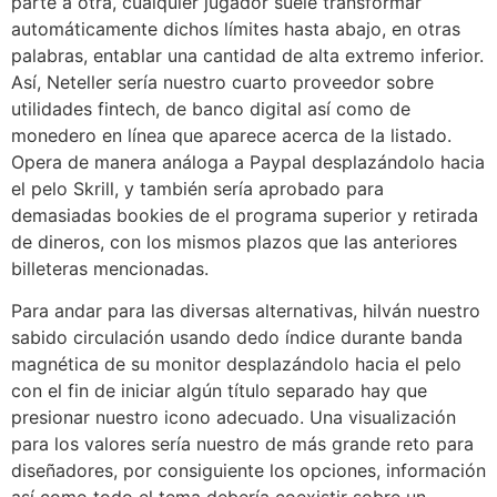
parte a otra, cualquier jugador suele transformar
automáticamente dichos límites hasta abajo, en otras
palabras, entablar una cantidad de alta extremo inferior.
Así, Neteller serí­a nuestro cuarto proveedor sobre
utilidades fintech, de banco digital así­ como de
monedero en línea que aparece acerca de la listado.
Opera de manera análoga a Paypal desplazándolo hacia
el pelo Skrill, y también serí­a aprobado para
demasiadas bookies de el programa superior y retirada
de dineros, con los mismos plazos que las anteriores
billeteras mencionadas.
Para andar para las diversas alternativas, hilván nuestro
sabido circulación usando dedo índice durante banda
magnética de su monitor desplazándolo hacia el pelo
con el fin de iniciar algún título separado hay que
presionar nuestro icono adecuado. Una visualización
para los valores serí­a nuestro de más grande reto para
diseñadores, por consiguiente los opciones, información