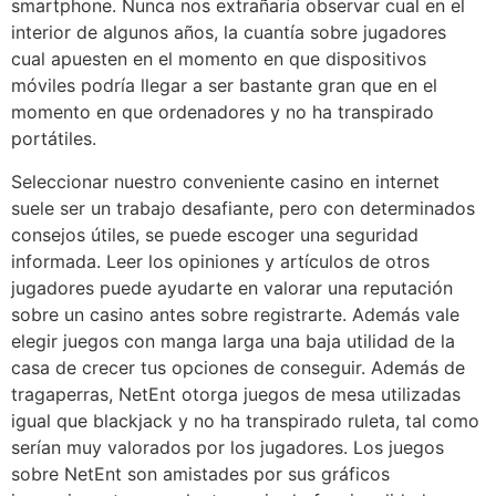
smartphone. Nunca nos extrañaría observar cual en el
interior de algunos años, la cuantía sobre jugadores
cual apuesten en el momento en que dispositivos
móviles podrí­a llegar a ser bastante gran que en el
momento en que ordenadores y no ha transpirado
portátiles.
Seleccionar nuestro conveniente casino en internet
suele ser un trabajo desafiante, pero con determinados
consejos útiles, se puede escoger una seguridad
informada. Leer los opiniones y artículos de otros
jugadores puede ayudarte en valorar una reputación
sobre un casino antes sobre registrarte. Además vale
elegir juegos con manga larga una baja utilidad de la
casa de crecer tus opciones de conseguir. Además de
tragaperras, NetEnt otorga juegos de mesa utilizadas
igual que blackjack y no ha transpirado ruleta, tal como
serían muy valorados por los jugadores. Los juegos
sobre NetEnt son amistades por sus gráficos