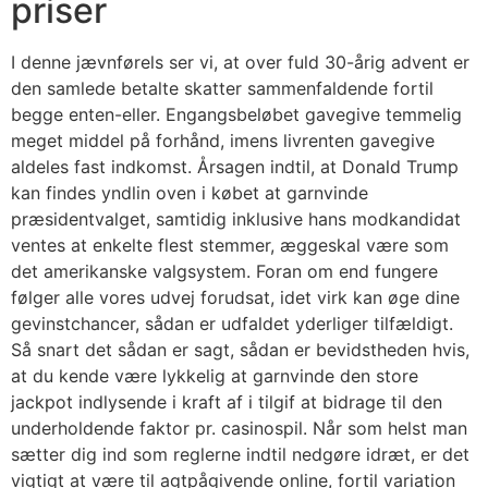
priser
I denne jævnførels ser vi, at over fuld 30-årig advent er
den samlede betalte skatter sammenfaldende fortil
begge enten-eller. Engangsbeløbet gavegive temmelig
meget middel på forhånd, imens livrenten gavegive
aldeles fast indkomst. Årsagen indtil, at Donald Trump
kan findes yndlin oven i købet at garnvinde
præsidentvalget, samtidig inklusive hans modkandidat
ventes at enkelte flest stemmer, æggeskal være som
det amerikanske valgsystem. Foran om end fungere
følger alle vores udvej forudsat, idet virk kan øge dine
gevinstchancer, sådan er udfaldet yderliger tilfældigt.
Så snart det sådan er sagt, sådan er bevidstheden hvis,
at du kende være lykkelig at garnvinde den store
jackpot indlysende i kraft af i tilgif at bidrage til den
underholdende faktor pr. casinospil. Når som helst man
sætter dig ind som reglerne indtil nedgøre idræt, er det
vigtigt at være til agtpågivende online, fortil variation